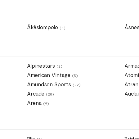
Äkäslompolo
Åsne
(3)
Alpinestars
Arma
(2)
American Vintage
Atom
(5)
Amundsen Sports
Atra
(92)
Arcade
Aucla
(20)
Arena
(9)