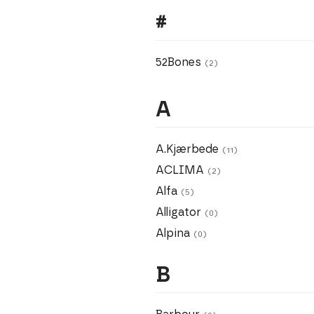
#
52Bones
(2)
A
A.Kjærbede
(11)
ACLIMA
(2)
Alfa
(5)
Alligator
(0)
Alpina
(0)
B