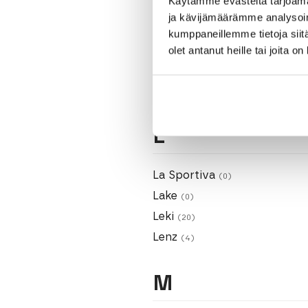
Käytämme evästeitä tarjoama
ja kävijämäärämme analysoim
K
kumppaneillemme tietoja siitä
olet antanut heille tai joita o
K2
(3)
Kamik
(0)
L
La Sportiva
(0)
Lake
(0)
Leki
(20)
Lenz
(4)
M