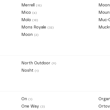
Merrell
Moon
(15)
Mico
Moun
(6)
Molo
Muc-
(10)
Mons Royale
Muck
(32)
Moon
(2)
North Outdoor
(9)
Nosht
(1)
On
Orga
(1)
One Way
Orto
(3)