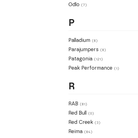
Odlo
(7)
P
Palladium
(8)
Parajumpers
(8)
Patagonia
(121)
Peak Performance
(1)
R
RAB
(81)
Red Bull
(0)
Red Creek
(3)
Reima
(84)