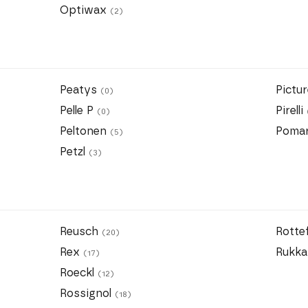
Optiwax
(2)
Peatys
Pictu
(0)
Pelle P
Pirelli
(0)
Peltonen
Poma
(5)
Petzl
(3)
Reusch
Rotte
(20)
Rex
Rukk
(17)
Roeckl
(12)
Rossignol
(18)