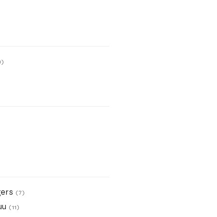
0)
gers
(7)
uu
(11)