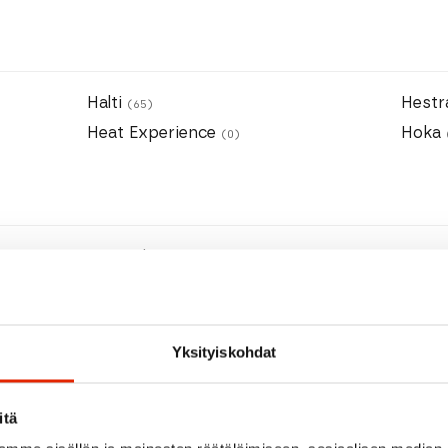
Halti
Hest
(65)
Heat Experience
Hoka
(0)
Icepeak
(12)
Ilahu
(0)
Yksityiskohdat
Julbo
(2)
itä
Jumperfabriken
(7)