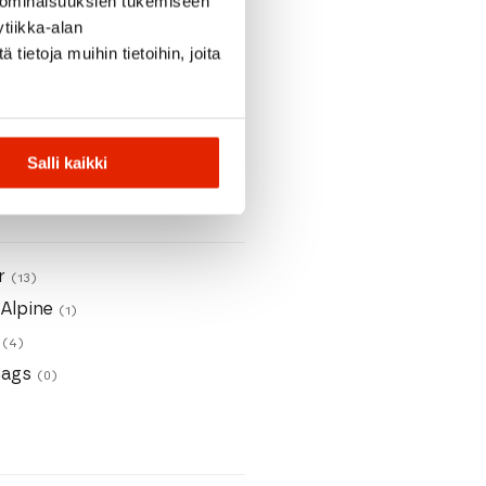
 ominaisuuksien tukemiseen
tiikka-alan
ietoja muihin tietoihin, joita
(2)
0)
Salli kaikki
er
(13)
Alpine
(1)
a
(4)
hags
(0)