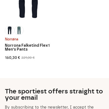
Norrøna
Norrona Falketind Flex1
Men's Pants
160,30
€
229,00
€
Original
Current
price
price
was:
is:
229,00 €.
160,30 €.
The sportiest offers straight to
your email
By subscribing to the newsletter, I accept the