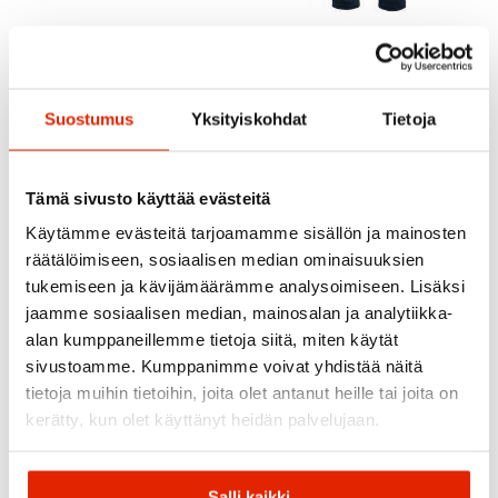
BLACK
BLACK
DARK BLUE
Vaude
Vaude
Suostumus
Yksityiskohdat
Tietoja
Vaude Wintry 4 Men's
Vaude Me Wintry Pants
Pants
4
105,00
€
105,00
€
Tämä sivusto käyttää evästeitä
Käytämme evästeitä tarjoamamme sisällön ja mainosten
SALE
räätälöimiseen, sosiaalisen median ominaisuuksien
tukemiseen ja kävijämäärämme analysoimiseen. Lisäksi
jaamme sosiaalisen median, mainosalan ja analytiikka-
alan kumppaneillemme tietoja siitä, miten käytät
sivustoamme. Kumppanimme voivat yhdistää näitä
tietoja muihin tietoihin, joita olet antanut heille tai joita on
kerätty, kun olet käyttänyt heidän palvelujaan.
Salli kaikki