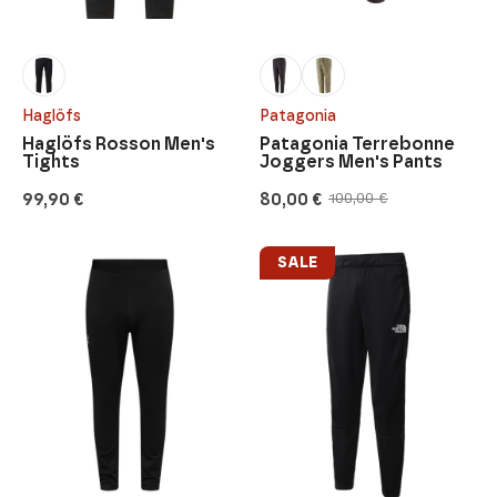
Haglöfs
Patagonia
Haglöfs Rosson Men's
Patagonia Terrebonne
Tights
Joggers Men's Pants
99,90
€
80,00
€
100,00
€
Original
Current
price
price
was:
is:
100,00 €.
80,00 €.
SALE