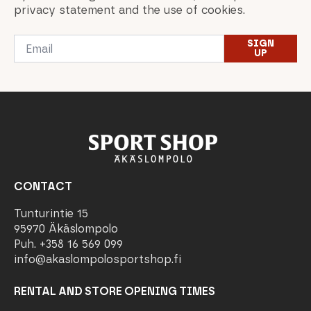
privacy statement and the use of cookies.
Email
SIGN
*
UP
CONTACT
Tunturintie 15
95970 Äkäslompolo
Puh. +358 16 569 099
info@akaslompolosportshop.fi
RENTAL AND STORE OPENING TIMES