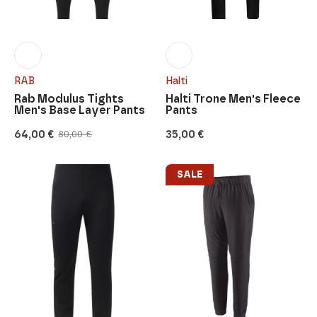
RAB
Halti
Rab Modulus Tights
Halti Trone Men's Fleece
Men's Base Layer Pants
Pants
64,00
€
35,00
€
80,00
€
Original
Current
price
price
was:
is:
80,00 €.
64,00 €.
SALE