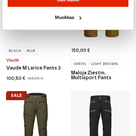
Muokkaa
150,00
€
BLACK
BLUE
Vaude
GREEN
LIGHT BROWN
Vaude M Larice Pants 3
Maloja Ziestm.
Multisport Pants
100,80
€
168,00
€
Original
Current
price
price
was:
is:
168,00 €.
100,80 €.
SALE