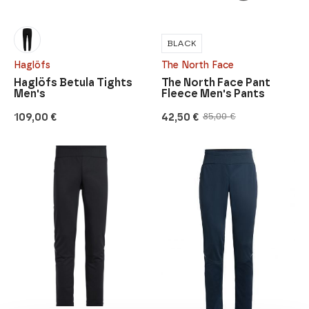
BLACK
Haglöfs
The North Face
Haglöfs Betula Tights
The North Face Pant
Men's
Fleece Men's Pants
109,00
€
42,50
€
85,00
€
Original
Current
price
price
was:
is:
85,00 €.
42,50 €.