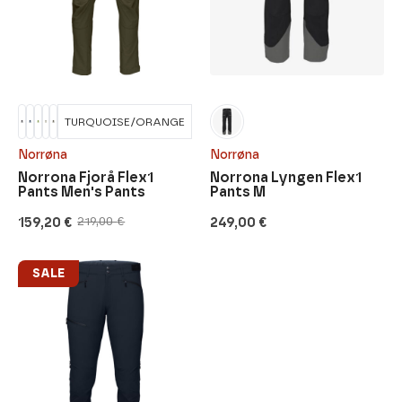
TURQUOISE/ORANGE
Norrøna
Norrøna
Norrona Fjorå Flex1
Norrona Lyngen Flex1
Pants Men's Pants
Pants M
159,20
€
249,00
€
219,00
€
Original
Current
price
price
was:
is:
219,00 €.
159,20 €.
SALE