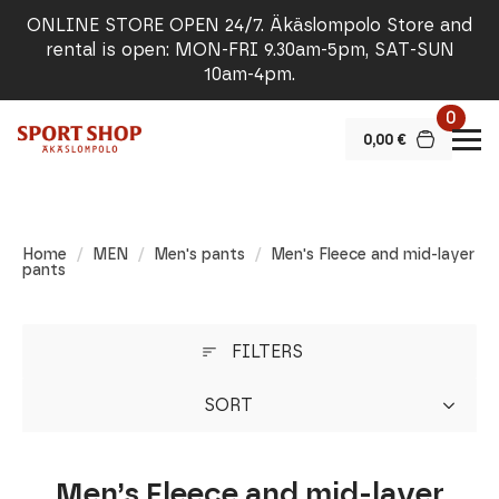
ONLINE STORE OPEN 24/7. Äkäslompolo Store and
rental is open: MON-FRI 9.30am-5pm, SAT-SUN
10am-4pm.
0
0,00
€
Home
MEN
Men's pants
Men's Fleece and mid-layer
pants
FILTERS
SORT
Men’s Fleece and mid-layer