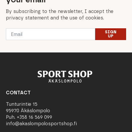
By subscribing to the newsletter, I accept the
privacy statement and the use of cookies.
Email
SIGN
*
UP
CONTACT
Tunturintie 15
95970 Äkäslompolo
Puh. +358 16 569 099
info@akaslompolosportshop.fi