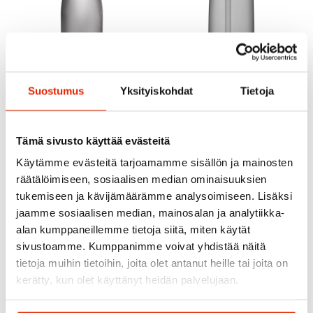
Suostumus
Yksityiskohdat
Tietoja
Tämä sivusto käyttää evästeitä
Camelbak
Käytämme evästeitä tarjoamamme sisällön ja mainosten
Camelbak
Camelbak Podium 0.7L
räätälöimiseen, sosiaalisen median ominaisuuksien
Water Bottle
Camelback Eddy+ 1L
tukemiseen ja kävijämäärämme analysoimiseen. Lisäksi
15,90
€
18,90
€
26,90
€
Original
Current
jaamme sosiaalisen median, mainosalan ja analytiikka-
price
price
alan kumppaneillemme tietoja siitä, miten käytät
was:
is:
26,90 €.
18,90 €.
SALE
SALE
sivustoamme. Kumppanimme voivat yhdistää näitä
tietoja muihin tietoihin, joita olet antanut heille tai joita on
kerätty, kun olet käyttänyt heidän palvelujaan.