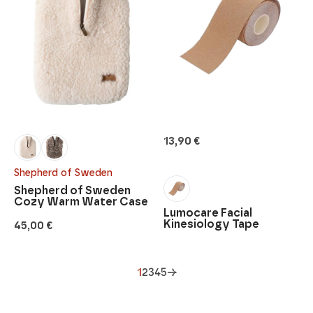
13,90
€
Shepherd of Sweden
Shepherd of Sweden
Cozy Warm Water Case
Lumocare Facial
Kinesiology Tape
45,00
€
1
2
3
4
5
→