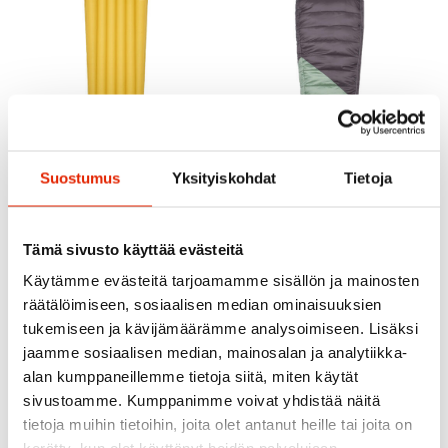
Suostumus
Yksityiskohdat
Tietoja
Tämä sivusto käyttää evästeitä
RAB
RAB
Käytämme evästeitä tarjoamamme sisällön ja mainosten
Rab Radeon W
Rab Ionosphere 5 Sleep
Synthetic -6°C Sleeping
räätälöimiseen, sosiaalisen median ominaisuuksien
Mat Long Wide
Bag
tukemiseen ja kävijämäärämme analysoimiseen. Lisäksi
jaamme sosiaalisen median, mainosalan ja analytiikka-
220,00
€
200,00
€
alan kumppaneillemme tietoja siitä, miten käytät
sivustoamme. Kumppanimme voivat yhdistää näitä
tietoja muihin tietoihin, joita olet antanut heille tai joita on