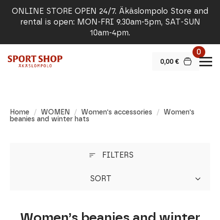
ONLINE STORE OPEN 24/7. Äkäslompolo Store and
rental is open: MON-FRI 9.30am-5pm, SAT-SUN
10am-4pm.
0
0,00
€
Home
WOMEN
Women's accessories
Women's
beanies and winter hats
FILTERS
SORT
Women’s beanies and winter