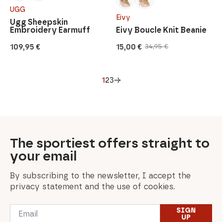
UGG
Eivy
Ugg Sheepskin
Embroidery Earmuff
Eivy Boucle Knit Beanie
109,95
€
15,00
€
34,95
€
Original
Current
price
price
was:
is:
34,95 €.
15,00 €.
1
2
3
→
The sportiest offers straight to
your email
By subscribing to the newsletter, I accept the
privacy statement and the use of cookies.
Email
SIGN
*
UP