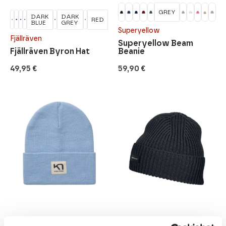
GREY
DARK
DARK
RED
BLUE
GREY
Superyellow
Fjällräven
Superyellow Beam
Fjällräven Byron Hat
Beanie
49,95
€
59,90
€