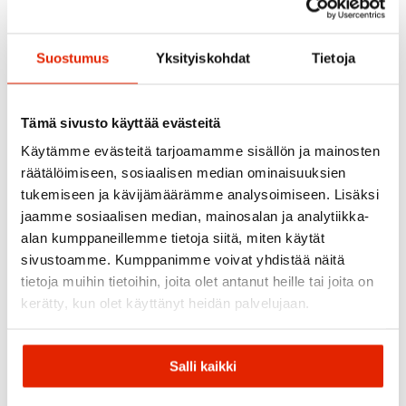
Ortovox
Suostumus
Yksityiskohdat
Tietoja
Kari Traa
Ortovox Cozy Rib
Kari Traa Rothe Beanie
Beanie
30,00
€
50,00
€
Tämä sivusto käyttää evästeitä
Käytämme evästeitä tarjoamamme sisällön ja mainosten
SALE
räätälöimiseen, sosiaalisen median ominaisuuksien
tukemiseen ja kävijämäärämme analysoimiseen. Lisäksi
jaamme sosiaalisen median, mainosalan ja analytiikka-
alan kumppaneillemme tietoja siitä, miten käytät
sivustoamme. Kumppanimme voivat yhdistää näitä
tietoja muihin tietoihin, joita olet antanut heille tai joita on
kerätty, kun olet käyttänyt heidän palvelujaan.
Salli kaikki