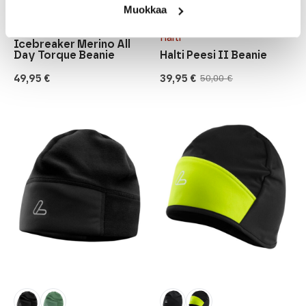
Muokkaa
Icebreaker
Halti
Icebreaker Merino All
Day Torque Beanie
Halti Peesi II Beanie
49,95
€
39,95
€
50,00
€
Original
Current
price
price
was:
is:
50,00 €.
39,95 €.