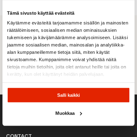
was:
is:
279,00 €.
229,00 €.
Tämä sivusto käyttää evästeitä
Käytämme evästeitä tarjoamamme sisällön ja mainosten
The sportiest offers straight to
räätälöimiseen, sosiaalisen median ominaisuuksien
tukemiseen ja kävijämäärämme analysoimiseen. Lisäksi
your email
jaamme sosiaalisen median, mainosalan ja analytiikka-
By subscribing to the newsletter, I accept the
alan kumppaneillemme tietoja siitä, miten käytät
privacy statement and the use of cookies.
sivustoamme. Kumppanimme voivat yhdistää näitä
tietoja muihin tietoihin, joita olet antanut heille tai joita on
Email
SIGN
kerätty, kun olet käyttänyt heidän palvelujaan.
*
UP
Salli kaikki
Muokkaa
CONTACT