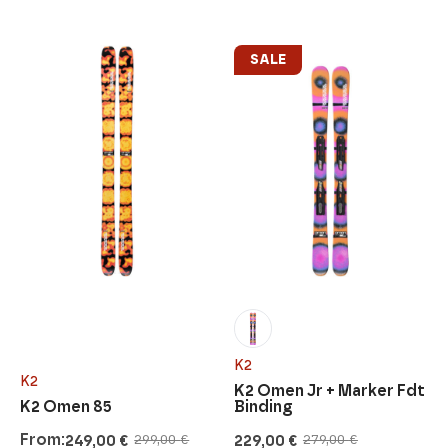
SALE
K2
K2
K2 Omen Jr + Marker Fdt
K2 Omen 85
Binding
From:
249,00
€
229,00
€
299,00
€
279,00
€
Original
Current
Original
Current