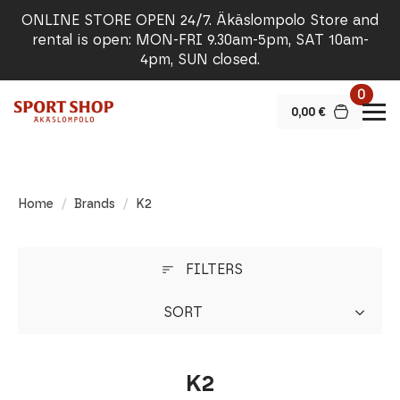
ONLINE STORE OPEN 24/7. Äkäslompolo Store and
rental is open: MON-FRI 9.30am-5pm, SAT 10am-
4pm, SUN closed.
0
0,00
€
Home
Brands
K2
FILTERS
SORT
K2