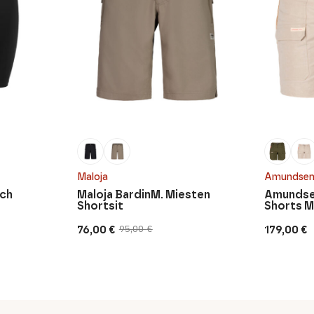
Maloja
Amundsen
nch
Maloja BardinM. Miesten
Amundse
Shortsit
Shorts M
76,00
€
179,00
€
95,00
€
Alkuperäinen
Nykyinen
hinta
hinta
oli:
on:
95,00 €.
76,00 €.