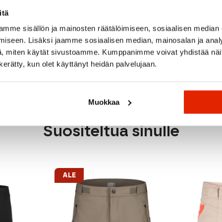
lty PFC-vapaalla DWR:llä
istuin on valmistettu
itä
koituksesta (69%
mme sisällön ja mainosten räätälöimiseen, sosiaalisen median
nia).
iseen. Lisäksi jaamme sosiaalisen median, mainosalan ja analy
, miten käytät sivustoamme. Kumppanimme voivat yhdistää näitä t
n kerätty, kun olet käyttänyt heidän palvelujaan.
Muokkaa
Suositeltua sinulle
ALE