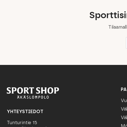
Sporttis
Tilaamal
PA
Vu
Vä
YHTEYSTIEDOT
Vä
Tunturintie 15
Mö