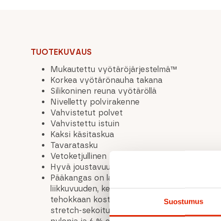
TUOTEKUVAUS
Mukautettu vyötäröjärjestelmä™
Korkea vyötärönauha takana
Silikoninen reuna vyötäröllä
Nivelletty polvirakenne
Vahvistetut polvet
Vahvistettu istuin
Kaksi käsitaskua
Tavaratasku
Vetoketjullinen tuuletus verkkokankaalla
Hyvä joustavuus
Pääkangas on laadukas flex1 softshell-kang
liikkuvuuden, kestävyyden, tuulenpitävyyde
tehokkaan kosteuden siirron. Pääkangas on
Suostumus
stretch-sekoitus, joka koostuu 62 % kierräte