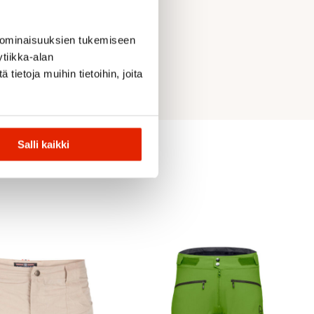
 ominaisuuksien tukemiseen
tiikka-alan
ietoja muihin tietoihin, joita
Salli kaikki