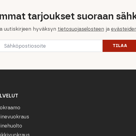
immat tarjoukset suoraan sähk
la uutiskirjeen hyväksyn
tietosuojaselosteen
ja
evästeide
Email
TILAA
*
LVELUT
okraamo
linevuokraus
linehuolto
kkivuokraus