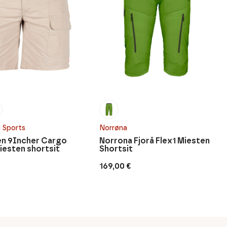
 Sports
Norrøna
n 9Incher Cargo
Norrona Fjorå Flex1 Miesten
iesten shortsit
Shortsit
169,00
€