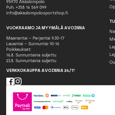
95970 Äkäslompolo
Op
Puh. +358 16 569 099
info@akaslompolosportshop.fi
TU
VUOKRAAMO JA MYYMÄLÄ AVOINNA
Na
Maanantai – Perjantai 9.30-17
Mi
Lauantai – Sunnuntai 10-16
La
Poikkeukset:
Laj
16.8. Sunnuntaina suljettu
23.8. Sunnuntaina suljettu
Ou
VERKKOKAUPPA AVOINNA 24/7
!