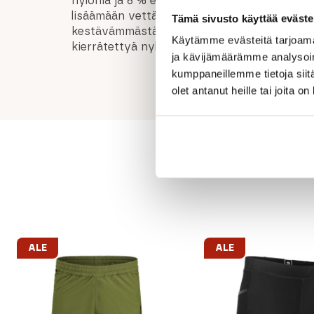
nylonia ja 6 % elastaania. Shortsit on käsite
lisäämään vettä hylkivästi. Polvet, reidet ja 
Tämä sivusto käyttää eväste
kestävämmästä 205g/m2 90x150D kangasse
Käytämme evästeitä tarjoama
kierrätettyä nylonia, 19% nylonia, 6% elastaa
ja kävijämäärämme analysoim
kumppaneillemme tietoja siitä
olet antanut heille tai joita o
ALE
ALE