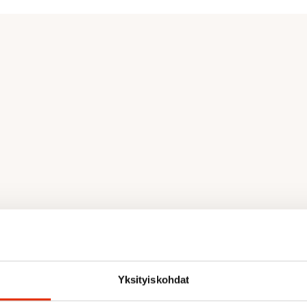
as tarjoaa erinomaisen
n, hyvän hengittävyyden ja
 145g/m2 sileäkudos 90x150D
Yksityiskohdat
tystä nailonista, 32 %