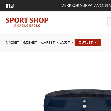
VERKKOKAUPPA AVOINNA 24
P
s
NAISET
MIEHET
LAPSET
LAJIT
OUTLET