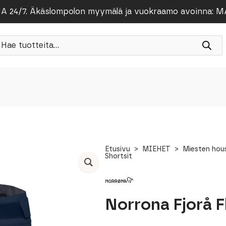
/7. Äkäslompolon myymälä ja vuokraamo avoinna: MA-PE
roducts
earch
Etusivu
MIEHET
Miesten hou
Shortsit
Norrona Fjorå F