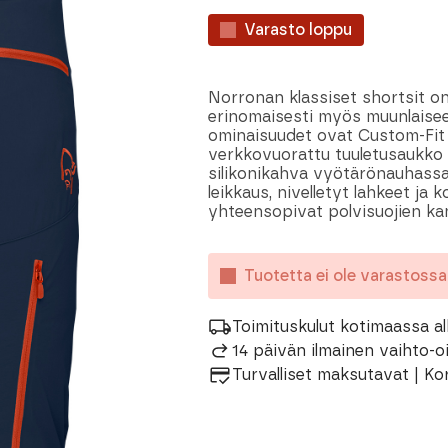
Varasto loppu
Norronan klassiset shortsit o
erinomaisesti myös muunlaiseen
ominaisuudet ovat Custom-Fit W
verkkovuorattu tuuletusaukko e
silikonikahva vyötärönauhassa.
leikkaus, nivelletyt lahkeet ja
yhteensopivat polvisuojien ka
Tuotetta ei ole varastoss
Toimituskulut kotimaassa al
14 päivän ilmainen vaihto-
Turvalliset maksutavat | Ko