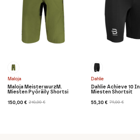
Maloja
Dahlie
Maloja MeisterwurzM.
Dahlie Achieve 10 I
Miesten Pyöräily Shortsi
Miesten Shortsit
150,00
€
55,30
€
210,00
€
79,00
€
Alkuperäinen
Nykyinen
Alkuperäinen
Nykyinen
hinta
hinta
hinta
hinta
oli:
on:
oli:
on:
210,00 €.
150,00 €.
79,00 €.
55,30 €.