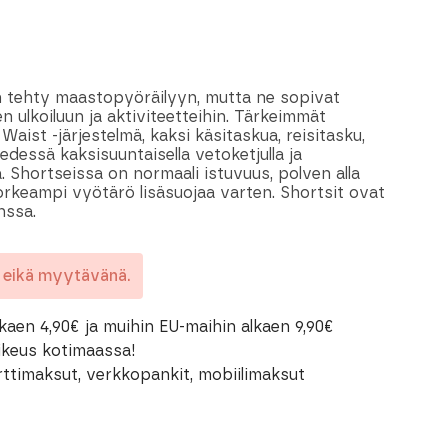
n tehty maastopyöräilyyn, mutta ne sopivat
 ulkoiluun ja aktiviteetteihin. Tärkeimmät
aist -järjestelmä, kaksi käsitaskua, reisitasku,
dessä kaksisuuntaisella vetoketjulla ja
 Shortseissa on normaali istuvuus, polven alla
 korkeampi vyötärö lisäsuojaa varten. Shortsit ovat
nssa.
a eikä myytävänä.
kaen 4,90€ ja muihin EU-maihin alkaen 9,90€
oikeus kotimaassa!
rttimaksut, verkkopankit, mobiilimaksut