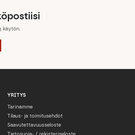
öpostiisi
n
käytön.
YRITYS
Tarinamme
Tilaus- ja toimitusehdot
Saavutettavuusseloste
Tietosuoja- / rekisteriseloste