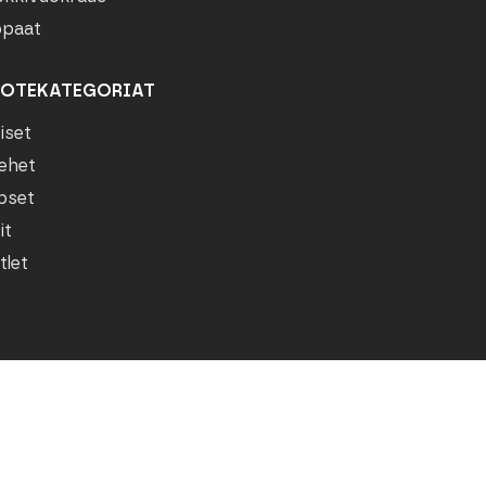
paat
OTEKATEGORIAT
iset
ehet
pset
it
tlet