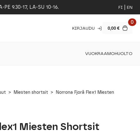
 9.30-17, LA-SU 10-16.
FI
EN
0
KIRJAUDU
0,00
€
VUOKRAAMO
HUOLTO
sut
Miesten shortsit
Norrona Fjorå Flex1 Miesten
lex1 Miesten Shortsit