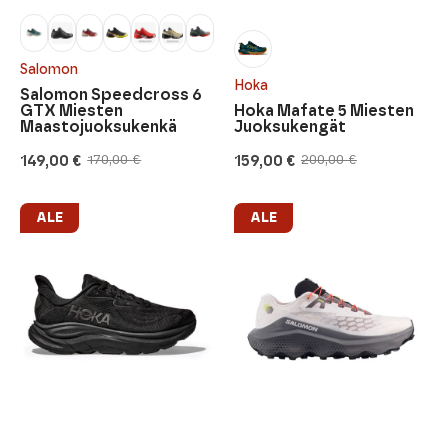
Salomon
Hoka
Salomon Speedcross 6
GTX Miesten
Hoka Mafate 5 Miesten
Maastojuoksukenkä
Juoksukengät
149,00
€
159,00
€
170,00
€
200,00
€
Alkuperäinen
Nykyinen
Alkuperäinen
Nykyinen
hinta
hinta
hinta
hinta
oli:
on:
oli:
on:
170,00 €.
149,00 €.
200,00 €.
159,00 €.
ALE
ALE