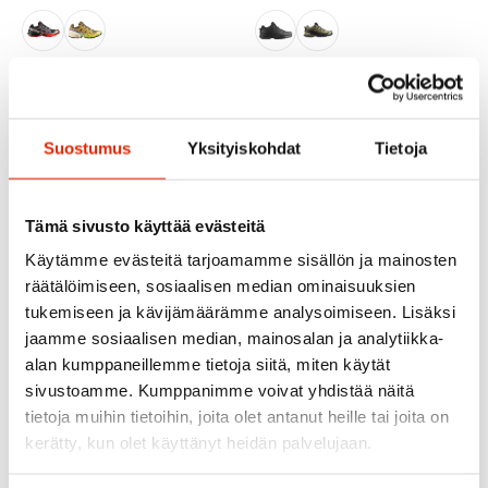
Salomon
Salomon
Salomon Speedcross 6
Salomon Xa Pro 3D V9
Gore-Tex Miesten
Wide Gtx Miesten
Kengät
Kenkä
Suostumus
Yksityiskohdat
Tietoja
149,00
€
149,00
€
170,00
€
170,00
€
Alkuperäinen
Nykyinen
Alkuperäinen
Nykyinen
hinta
hinta
hinta
hinta
oli:
on:
oli:
on:
Tämä sivusto käyttää evästeitä
170,00 €.
149,00 €.
170,00 €.
149,00 €.
ALE
ALE
Käytämme evästeitä tarjoamamme sisällön ja mainosten
räätälöimiseen, sosiaalisen median ominaisuuksien
tukemiseen ja kävijämäärämme analysoimiseen. Lisäksi
jaamme sosiaalisen median, mainosalan ja analytiikka-
alan kumppaneillemme tietoja siitä, miten käytät
sivustoamme. Kumppanimme voivat yhdistää näitä
tietoja muihin tietoihin, joita olet antanut heille tai joita on
kerätty, kun olet käyttänyt heidän palvelujaan.