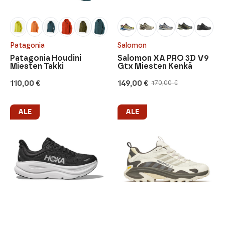
Patagonia
Salomon
Patagonia Houdini
Salomon XA PRO 3D V9
Miesten Takki
Gtx Miesten Kenkä
110,00
€
149,00
€
170,00
€
Alkuperäinen
Nykyinen
hinta
hinta
oli:
on:
170,00 €.
149,00 €.
ALE
ALE