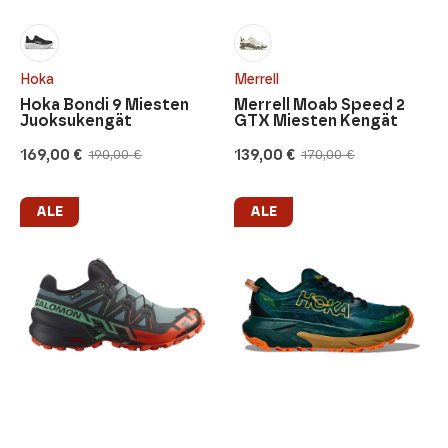
Hoka
Merrell
Hoka Bondi 9 Miesten
Merrell Moab Speed 2
Juoksukengät
GTX Miesten Kengät
169,00
€
139,00
€
190,00
€
170,00
€
Alkuperäinen
Nykyinen
Alkuperäinen
Nykyinen
hinta
hinta
hinta
hinta
oli:
on:
oli:
on:
190,00 €.
169,00 €.
170,00 €.
139,00 €.
ALE
ALE