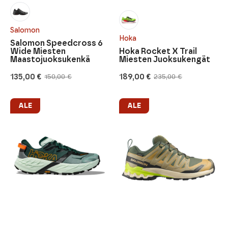
Salomon
Hoka
Salomon Speedcross 6
Wide Miesten
Hoka Rocket X Trail
Maastojuoksukenkä
Miesten Juoksukengät
135,00
€
189,00
€
150,00
€
235,00
€
Alkuperäinen
Nykyinen
Alkuperäinen
Nykyinen
hinta
hinta
hinta
hinta
oli:
on:
oli:
on:
150,00 €.
135,00 €.
235,00 €.
189,00 €.
ALE
ALE