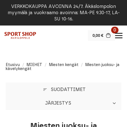
VERKKOKAUPPA AVOINNA 24/7. Äkäslompolon
myymälä ja vuokraamo avoinna: MA-PE 9.30-17, LA-
SU 10-16.
0
0,00
€
Etusivu
MIEHET
Miesten kengät
Miesten juoksu- ja
kävelykengät
SUODATTIMET
JÄRJESTYS
Miesten juoksu- ja