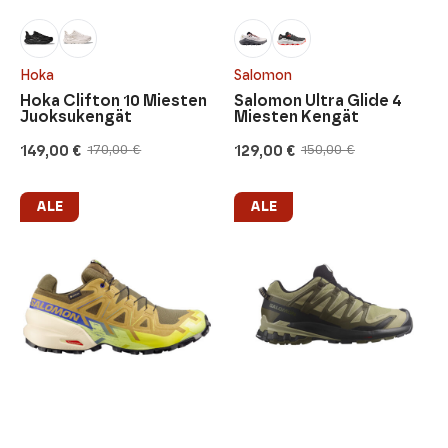
Hoka
Salomon
Hoka Clifton 10 Miesten
Salomon Ultra Glide 4
Juoksukengät
Miesten Kengät
149,00
€
129,00
€
170,00
€
150,00
€
Alkuperäinen
Nykyinen
Alkuperäinen
Nykyinen
hinta
hinta
hinta
hinta
oli:
on:
oli:
on:
170,00 €.
149,00 €.
150,00 €.
129,00 €.
ALE
ALE