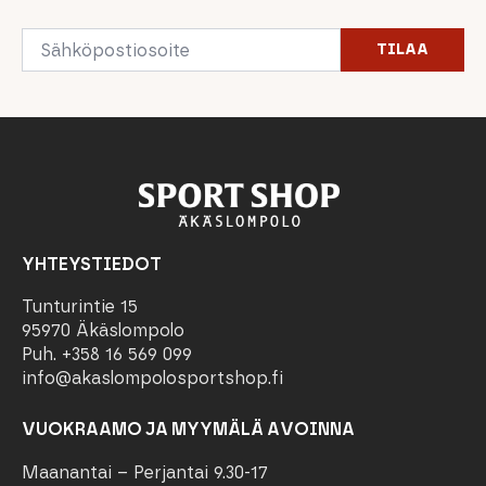
Email
TILAA
*
YHTEYSTIEDOT
Tunturintie 15
95970 Äkäslompolo
Puh. +358 16 569 099
info@akaslompolosportshop.fi
VUOKRAAMO JA MYYMÄLÄ AVOINNA
Maanantai – Perjantai 9.30-17