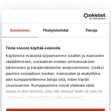
Patagonia
Amundsen Sports
Patagonia Storm Shift
Amundsen Heroes
Miesten Takki
Unisex Anorakki
Suostumus
Yksityiskohdat
Tietoja
300,00
€
799,00
€
500,00
€
Alkuperäinen
Nykyinen
hinta
hinta
oli:
on:
Tämä sivusto käyttää evästeitä
500,00 €.
300,00 €.
ALE
ALE
Käytämme evästeitä tarjoamamme sisällön ja mainosten
räätälöimiseen, sosiaalisen median ominaisuuksien
tukemiseen ja kävijämäärämme analysoimiseen. Lisäksi
jaamme sosiaalisen median, mainosalan ja analytiikka-
alan kumppaneillemme tietoja siitä, miten käytät
sivustoamme. Kumppanimme voivat yhdistää näitä
tietoja muihin tietoihin, joita olet antanut heille tai joita on
kerätty, kun olet käyttänyt heidän palvelujaan.