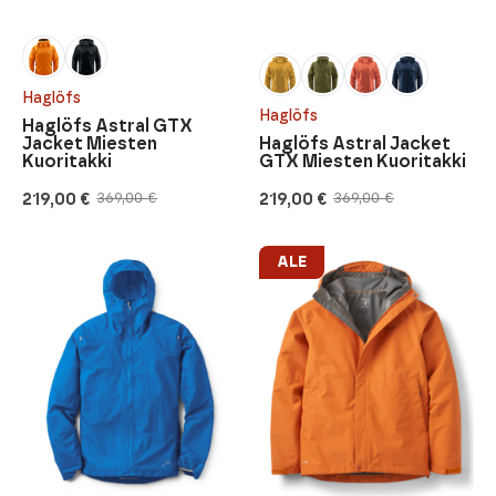
Haglöfs
Haglöfs
Haglöfs Astral GTX
Jacket Miesten
Haglöfs Astral Jacket
Kuoritakki
GTX Miesten Kuoritakki
219,00
€
219,00
€
369,00
€
369,00
€
Alkuperäinen
Nykyinen
Alkuperäinen
Nykyinen
hinta
hinta
hinta
hinta
oli:
on:
oli:
on:
369,00 €.
219,00 €.
369,00 €.
219,00 €.
ALE