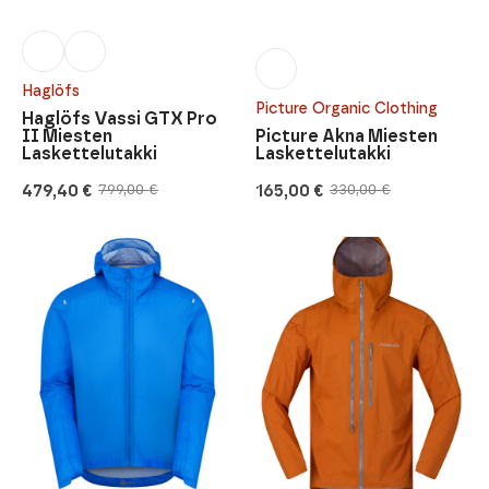
Haglöfs
Picture Organic Clothing
Haglöfs Vassi GTX Pro
II Miesten
Picture Akna Miesten
Laskettelutakki
Laskettelutakki
479,40
€
165,00
€
799,00
€
330,00
€
Alkuperäinen
Nykyinen
Alkuperäinen
Nykyinen
hinta
hinta
hinta
hinta
oli:
on:
oli:
on:
799,00 €.
479,40 €.
330,00 €.
165,00 €.