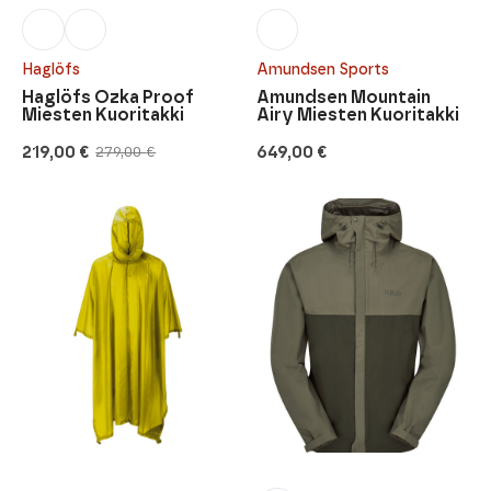
Haglöfs
Amundsen Sports
Haglöfs Ozka Proof
Amundsen Mountain
Miesten Kuoritakki
Airy Miesten Kuoritakki
219,00
€
649,00
€
279,00
€
Alkuperäinen
Nykyinen
hinta
hinta
oli:
on:
279,00 €.
219,00 €.