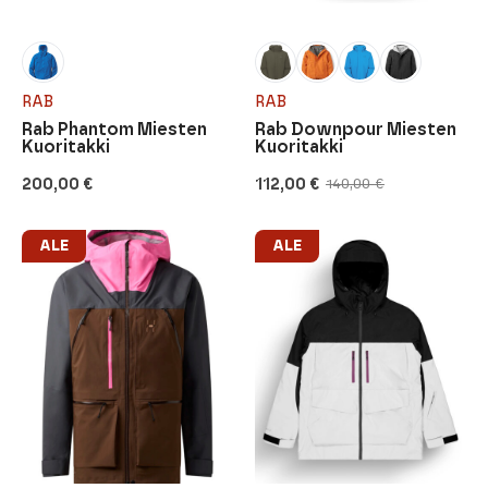
RAB
RAB
Rab Phantom Miesten
Rab Downpour Miesten
Kuoritakki
Kuoritakki
200,00
€
112,00
€
140,00
€
Alkuperäinen
Nykyinen
hinta
hinta
oli:
on:
140,00 €.
112,00 €.
ALE
ALE