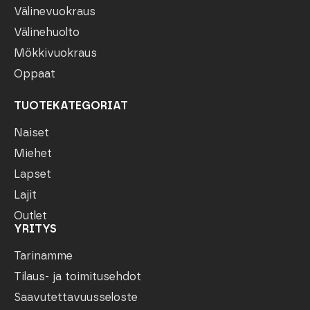
Välinevuokraus
Välinehuolto
Mökkivuokraus
Oppaat
TUOTEKATEGORIAT
Naiset
Miehet
Lapset
Lajit
Outlet
YRITYS
Tarinamme
Tilaus- ja toimitusehdot
Saavutettavuusseloste