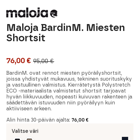
Maloja BardinM. Miesten
Shortsit
76,00
€
95,00
€
Alkuperäinen
Nykyinen
hinta
hinta
BardinM. ovat rennot miesten pyöräilyshortsit,
joissa yhdistyvät mukavuus, tekninen suorituskyky
oli:
on:
ja vastuullinen valmistus. Kierrätetystä Polystretch
ECO -materiaalista valmistetut shortsit tarjoavat
95,00 €.
76,00 €.
hyvän liikkuvuuden, nopeasti kuivuvan rakenteen ja
säädettävän istuvuuden niin pyöräilyyn kuin
aktiiviseen arkeen.
Alin hinta 30-päivän ajalta:
76,00
€
Valitse väri