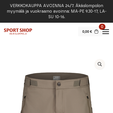
VERKKOKAUPPA AVOINNA 24/7. Äkäslompolon
myymälä ja vuokraamo avoinna: MA-PE 9.30-17, LA-
SU 10-16.
0
0,00
€