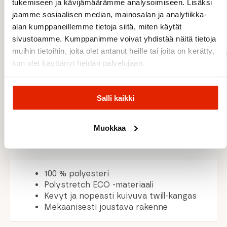
tukemiseen ja kävijämäärämme analysoimiseen. Lisäksi
Valmistettu kierrätetystä Polystretch ECO -
jaamme sosiaalisen median, mainosalan ja analytiikka-
materiaalista
alan kumppaneillemme tietoja siitä, miten käytät
Kevyt ja nopeasti kuivuva rakenne
sivustoamme. Kumppanimme voivat yhdistää näitä tietoja
Cross Stretch lisää liikkuvuutta
muihin tietoihin, joita olet antanut heille tai joita on kerätty,
Säädettävä vyötärö optimaaliseen istuvuutee
kun olet käyttänyt heidän palvelujaan.
Joustava takaosan insertti lisää mukavuutta
Vetoketjulliset etutaskut ja takataskut
Kolmoistikatut saumat lisäävät kestävyyttä
Salli kaikki
Sateenkaarisävyinen Maloja-brodeeraus
bluesign® PRODUCT -sertifioitu
Muokkaa
MATERIAALIT
100 % polyesteri
Polystretch ECO -materiaali
Kevyt ja nopeasti kuivuva twill-kangas
Mekaanisesti joustava rakenne