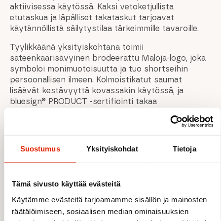
aktiivisessa käytössä. Kaksi vetoketjullista
etutaskua ja läpälliset takataskut tarjoavat
käytännöllistä säilytystilaa tärkeimmille tavaroille.
Tyylikkäänä yksityiskohtana toimii
sateenkaarisävyinen brodeerattu Maloja-logo, joka
symboloi monimuotoisuutta ja tuo shortseihin
persoonallisen ilmeen. Kolmoistikatut saumat
lisäävät kestävyyttä kovassakin käytössä, ja
bluesign® PRODUCT -sertifiointi takaa
vastuullisemman valmistuksen.
BardinM. on täydellinen valinta maastopyöräilyyn,
gravel-ajoon, työmatkoille ja rentoon outdoor-
Suostumus
Yksityiskohdat
Tietoja
tyyliin.
Tämä sivusto käyttää evästeitä
OMINAISUUDET
Käytämme evästeitä tarjoamamme sisällön ja mainosten
räätälöimiseen, sosiaalisen median ominaisuuksien
Rennot miesten pyöräilyshortsit