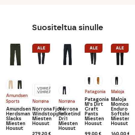
Suositeltua sinulle
ALE
ALE
ALE
VIHREÄ
Patagonia
Maloja
VIHREÄ
Amundsen
Patagonia
Maloja
Sports
Norrøna
Norrøna
M's Dirt
MomosM.
Amundsen
Norrona Fjorå
Norrona
Craft
Enduro
Herdsman
Windstopper
Falketind
Pants
Softshell
Slacks
Miesten
Dri1
Miesten
Miesten
Miesten
Housut
Miesten
Housut
Housut
Housut
Housut
279,20
€
99,00
€
160,00
€