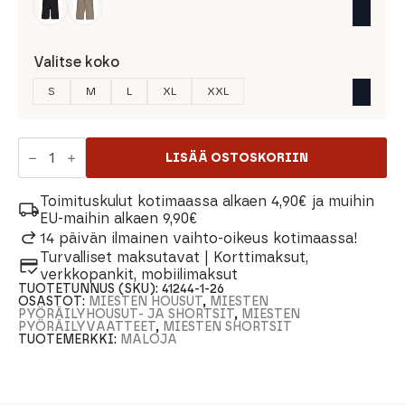
Valitse koko
S
M
L
XL
XXL
Maloja
BardinM.
LISÄÄ OSTOSKORIIN
Miesten
Shortsit
määrä
Toimituskulut kotimaassa alkaen 4,90€ ja muihin
EU-maihin alkaen 9,90€
14 päivän ilmainen vaihto-oikeus kotimaassa!
Turvalliset maksutavat | Korttimaksut,
verkkopankit, mobiilimaksut
TUOTETUNNUS (SKU):
41244-1-26
OSASTOT:
MIESTEN HOUSUT
,
MIESTEN
PYÖRÄILYHOUSUT- JA SHORTSIT
,
MIESTEN
PYÖRÄILYVAATTEET
,
MIESTEN SHORTSIT
TUOTEMERKKI:
MALOJA