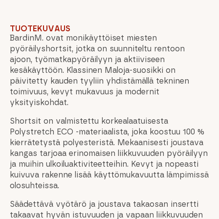
TUOTEKUVAUS
BardinM. ovat monikäyttöiset miesten
pyöräilyshortsit, jotka on suunniteltu rentoon
ajoon, työmatkapyöräilyyn ja aktiiviseen
kesäkäyttöön. Klassinen Maloja-suosikki on
päivitetty kauden tyyliin yhdistämällä tekninen
toimivuus, kevyt mukavuus ja modernit
yksityiskohdat.
Shortsit on valmistettu korkealaatuisesta
Polystretch ECO -materiaalista, joka koostuu 100 %
kierrätetystä polyesteristä. Mekaanisesti joustava
kangas tarjoaa erinomaisen liikkuvuuden pyöräilyyn
ja muihin ulkoiluaktiviteetteihin. Kevyt ja nopeasti
kuivuva rakenne lisää käyttömukavuutta lämpimissä
olosuhteissa.
Säädettävä vyötärö ja joustava takaosan insertti
takaavat hyvän istuvuuden ja vapaan liikkuvuuden