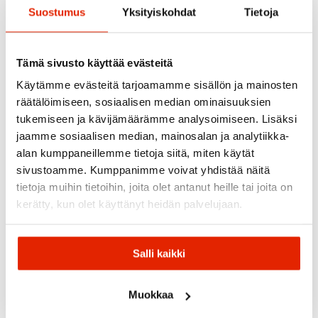
Suostumus
Yksityiskohdat
Tietoja
Tämä sivusto käyttää evästeitä
Käytämme evästeitä tarjoamamme sisällön ja mainosten
räätälöimiseen, sosiaalisen median ominaisuuksien
tukemiseen ja kävijämäärämme analysoimiseen. Lisäksi
jaamme sosiaalisen median, mainosalan ja analytiikka-
alan kumppaneillemme tietoja siitä, miten käytät
sivustoamme. Kumppanimme voivat yhdistää näitä
tietoja muihin tietoihin, joita olet antanut heille tai joita on
kerätty, kun olet käyttänyt heidän palvelujaan.
Shimano
Salli kaikki
Sram
Shimano Deore Rd-
M5120 Takavaihtaja,
Sram Dub/Bsa 68/73mm
10/11 Vaihteinen
Keskiölaakeri
Muokkaa
48,99
€
44,00
€