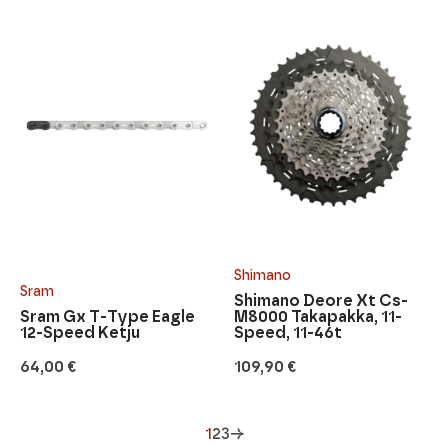
Shimano
Sram
Shimano Deore Xt Cs-
Sram Gx T-Type Eagle
M8000 Takapakka, 11-
12-Speed Ketju
Speed, 11-46t
64,00
€
109,90
€
1
2
3
→