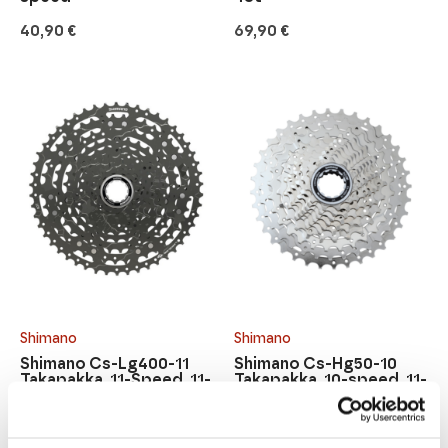
40,90
€
69,90
€
Shimano
Shimano
Shimano Cs-Lg400-11
Shimano Cs-Hg50-10
Takapakka, 11-Speed, 11-
Takapakka, 10-speed, 11-
50t
36t
119,90
€
54,90
€