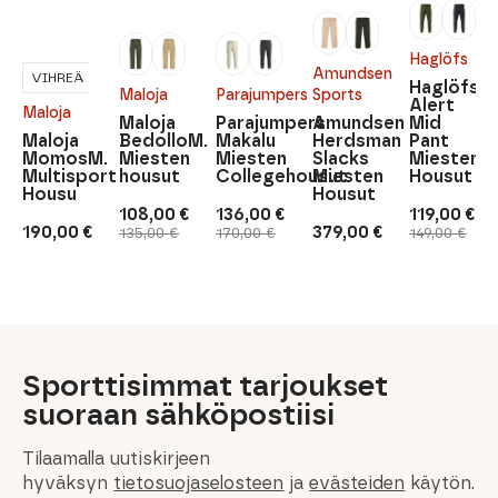
Haglöfs
Amundsen
VIHREÄ
Haglöfs
Maloja
Parajumpers
Sports
Alert
Maloja
Maloja
Parajumpers
Amundsen
Mid
Maloja
BedolloM.
Makalu
Herdsman
Pant
MomosM.
Miesten
Miesten
Slacks
Miesten
Multisport
housut
Collegehousut
Miesten
Housut
Housu
Housut
108,00
€
136,00
€
119,00
€
Alkuperäinen
Nykyinen
Alkuperäinen
Nykyinen
Alkuperäi
Nykyinen
190,00
€
379,00
€
135,00
€
170,00
€
149,00
€
hinta
hinta
hinta
hinta
hinta
hinta
oli:
on:
oli:
on:
oli:
on:
135,00 €.
108,00 €.
170,00 €.
136,00 €.
149,00 €.
119,00 €.
Sporttisimmat tarjoukset
suoraan sähköpostiisi
Tilaamalla uutiskirjeen
hyväksyn
tietosuojaselosteen
ja
evästeiden
käytön.