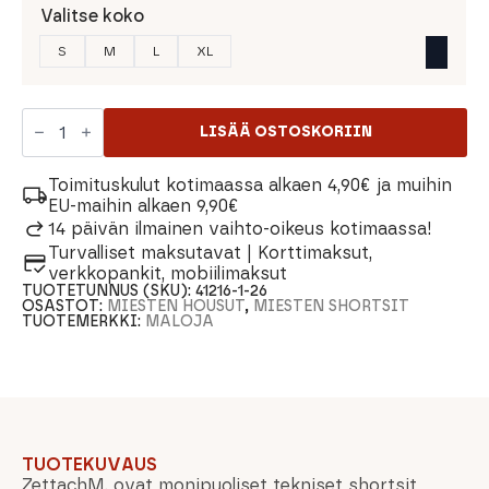
Valitse koko
S
M
L
XL
Maloja
ZettachM.
LISÄÄ OSTOSKORIIN
Miesten
Shortsit
määrä
Toimituskulut kotimaassa alkaen 4,90€ ja muihin
EU-maihin alkaen 9,90€
14 päivän ilmainen vaihto-oikeus kotimaassa!
Turvalliset maksutavat | Korttimaksut,
verkkopankit, mobiilimaksut
TUOTETUNNUS (SKU):
41216-1-26
OSASTOT:
MIESTEN HOUSUT
,
MIESTEN SHORTSIT
TUOTEMERKKI:
MALOJA
TUOTEKUVAUS
ZettachM. ovat monipuoliset tekniset shortsit