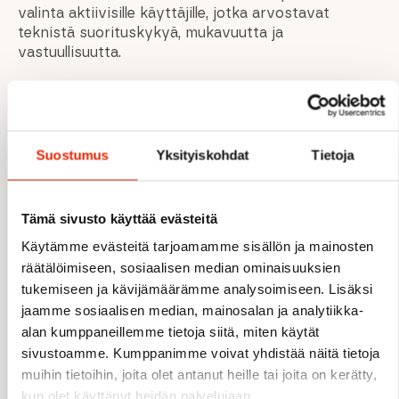
valinta aktiivisille käyttäjille, jotka arvostavat
teknistä suorituskykyä, mukavuutta ja
vastuullisuutta.
OMINAISUUDET
Suostumus
Yksityiskohdat
Tietoja
Kevyet ja joustavat outdoor-shortsit
4-suuntainen stretch maksimaaliseen
liikkuvuuteen
Tämä sivusto käyttää evästeitä
Nopeasti kuivuva tekninen materiaali
Käytämme evästeitä tarjoamamme sisällön ja mainosten
Hengittävä ja mukava rakenne
räätälöimiseen, sosiaalisen median ominaisuuksien
PFC-vapaa vettä hylkivä viimeistely
tukemiseen ja kävijämäärämme analysoimiseen. Lisäksi
Joustava ja säädettävä vyötärö
Käytännölliset etutaskut
jaamme sosiaalisen median, mainosalan ja analytiikka-
Sopii juoksuun, vaellukseen ja aktiiviseen
alan kumppaneillemme tietoja siitä, miten käytät
käyttöön
sivustoamme. Kumppanimme voivat yhdistää näitä tietoja
bluesign® PRODUCT -sertifioitu
muihin tietoihin, joita olet antanut heille tai joita on kerätty,
kun olet käyttänyt heidän palvelujaan.