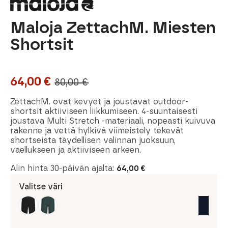
Maloja ZettachM. Miesten
Shortsit
64,00
€
80,00
€
Alkuperäinen
Nykyinen
hinta
hinta
ZettachM. ovat kevyet ja joustavat outdoor-
shortsit aktiiviseen liikkumiseen. 4-suuntaisesti
oli:
on:
joustava Multi Stretch -materiaali, nopeasti kuivuva
rakenne ja vettä hylkivä viimeistely tekevät
80,00 €.
64,00 €.
shortseista täydellisen valinnan juoksuun,
vaellukseen ja aktiiviseen arkeen.
Alin hinta 30-päivän ajalta:
64,00
€
Valitse väri