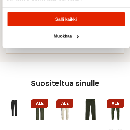
MATERIAALIT
Salli kaikki
86 % kierrätetty polyesteri
14 % elastaani
Muokkaa
Multi Stretch -tekninen materiaali
PFC-vapaa vettä hylkivä käsittely
Suositeltua sinulle
ALE
ALE
ALE