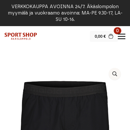
VERKKOKAUPPA AVOINNA 24/7. Äkäslompolon
myymälä ja vuokraamo avoinna: MA-PE 9.30-17, LA-
SU 10-16.
0
0,00
€