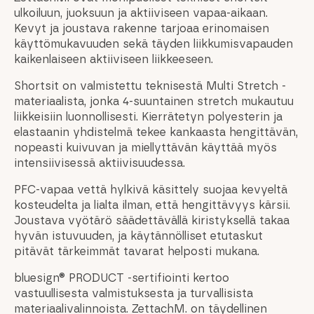
ulkoiluun, juoksuun ja aktiiviseen vapaa-aikaan.
Kevyt ja joustava rakenne tarjoaa erinomaisen
käyttömukavuuden sekä täyden liikkumisvapauden
kaikenlaiseen aktiiviseen liikkeeseen.
Shortsit on valmistettu teknisestä Multi Stretch -
materiaalista, jonka 4-suuntainen stretch mukautuu
liikkeisiin luonnollisesti. Kierrätetyn polyesterin ja
elastaanin yhdistelmä tekee kankaasta hengittävän,
nopeasti kuivuvan ja miellyttävän käyttää myös
intensiivisessä aktiivisuudessa.
PFC-vapaa vettä hylkivä käsittely suojaa kevyeltä
kosteudelta ja lialta ilman, että hengittävyys kärsii.
Joustava vyötärö säädettävällä kiristyksellä takaa
hyvän istuvuuden, ja käytännölliset etutaskut
pitävät tärkeimmät tavarat helposti mukana.
bluesign® PRODUCT -sertifiointi kertoo
vastuullisesta valmistuksesta ja turvallisista
materiaalivalinnoista. ZettachM. on täydellinen