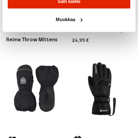
Salli kaikki
29,90
€
Gugguu
Muokkaa
Gugguu Merino Baby
Mittens Vauvan tumput
MUSTA
PINKKI
Reima Throw Mittens
24,95
€