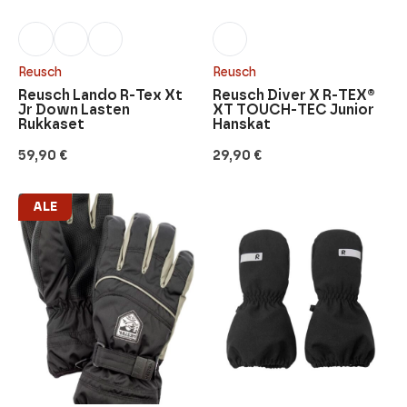
Reusch
Reusch
Reusch Lando R-Tex Xt
Reusch Diver X R-TEX®
Jr Down Lasten
XT TOUCH-TEC Junior
Rukkaset
Hanskat
59,90
€
29,90
€
ALE