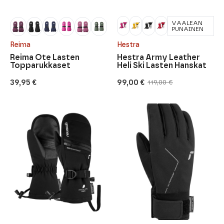
VAALEAN
PUNAINEN
Reima
Hestra
Reima Ote Lasten
Hestra Army Leather
Topparukkaset
Heli Ski Lasten Hanskat
39,95
€
99,00
€
119,00
€
Alkuperäinen
Nykyinen
hinta
hinta
oli:
on:
119,00 €.
99,00 €.