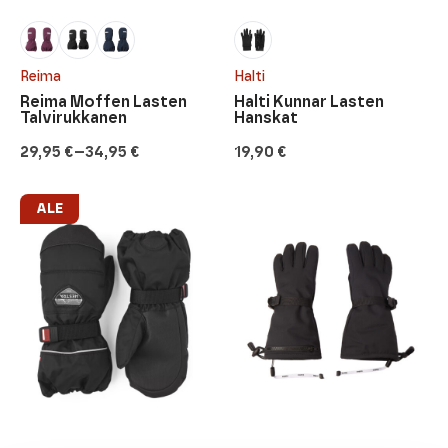
Reima
Halti
Reima Moffen Lasten
Halti Kunnar Lasten
Talvirukkanen
Hanskat
–
29,95
€
34,95
€
19,90
€
Hintaluokka:
29,95 €
-
34,95 €
ALE