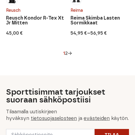
Reusch
Reima
Reusch Kondor R-Tex Xt
Reima Skimba Lasten
Jr Mitten
Sormikkaat
–
45,00
€
54,95
€
56,95
€
Hintaluokka:
54,95 €
-
56,95 €
1
2
→
Sporttisimmat tarjoukset
suoraan sähköpostiisi
Tilaamalla uutiskirjeen
hyväksyn
tietosuojaselosteen
ja
evästeiden
käytön.
Email
TILAA