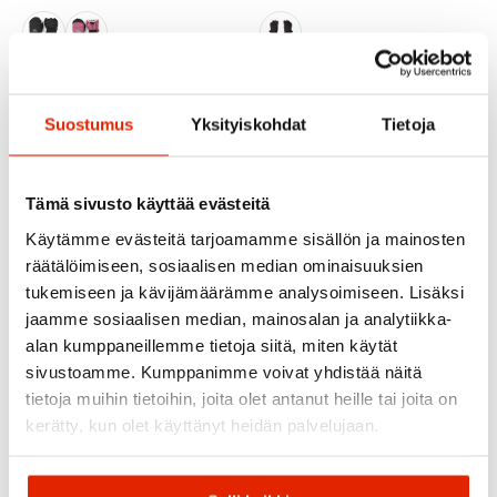
Hestra
Reima
Hestra Czone Mitt
Reima Skimba Lasten
Lasten Rukkanen
Toppahanska
Suostumus
Yksityiskohdat
Tietoja
59,00
€
49,95
€
69,90
€
Alkuperäinen
Nykyinen
hinta
hinta
oli:
on:
Tämä sivusto käyttää evästeitä
69,90 €.
59,00 €.
Käytämme evästeitä tarjoamamme sisällön ja mainosten
räätälöimiseen, sosiaalisen median ominaisuuksien
tukemiseen ja kävijämäärämme analysoimiseen. Lisäksi
jaamme sosiaalisen median, mainosalan ja analytiikka-
alan kumppaneillemme tietoja siitä, miten käytät
sivustoamme. Kumppanimme voivat yhdistää näitä
tietoja muihin tietoihin, joita olet antanut heille tai joita on
kerätty, kun olet käyttänyt heidän palvelujaan.