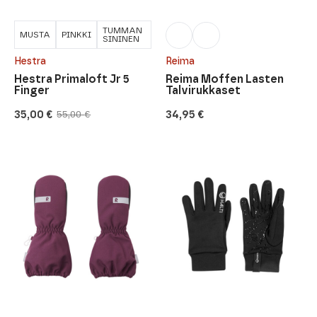
TUMMAN
MUSTA
PINKKI
SININEN
Hestra
Reima
Hestra Primaloft Jr 5
Reima Moffen Lasten
Finger
Talvirukkaset
35,00
€
34,95
€
55,00
€
Alkuperäinen
Nykyinen
hinta
hinta
oli:
on:
55,00 €.
35,00 €.