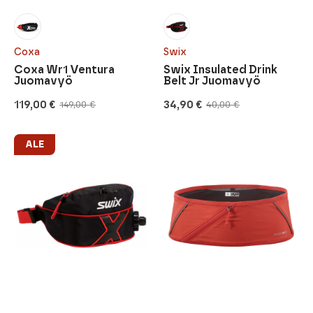
Coxa
Swix
Coxa Wr1 Ventura
Swix Insulated Drink
Juomavyö
Belt Jr Juomavyö
119,00
€
34,90
€
149,00
€
40,00
€
Alkuperäinen
Nykyinen
Alkuperäinen
Nykyinen
hinta
hinta
hinta
hinta
oli:
on:
oli:
on:
149,00 €.
119,00 €.
40,00 €.
34,90 €.
ALE