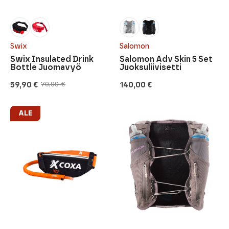
Swix
Salomon
Swix Insulated Drink
Salomon Adv Skin 5 Set
Bottle Juomavyö
Juoksuliivisetti
59,90
€
140,00
€
70,00
€
Alkuperäinen
Nykyinen
hinta
hinta
oli:
on:
70,00 €.
59,90 €.
ALE