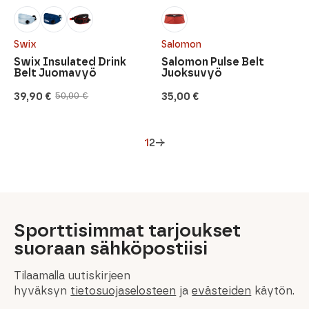
Swix
Salomon
Swix Insulated Drink
Salomon Pulse Belt
Belt Juomavyö
Juoksuvyö
39,90
€
35,00
€
50,00
€
Alkuperäinen
Nykyinen
hinta
hinta
oli:
on:
50,00 €.
39,90 €.
1
2
→
Sporttisimmat tarjoukset
suoraan sähköpostiisi
Tilaamalla uutiskirjeen
hyväksyn
tietosuojaselosteen
ja
evästeiden
käytön.