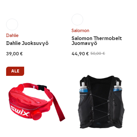
Salomon
Dahlie
Salomon Thermobelt
Dahlie Juoksuvyö
Juomavyö
39,00
€
44,90
€
50,00
€
Alkuperäinen
Nykyinen
hinta
hinta
oli:
on:
50,00 €.
44,90 €.
ALE