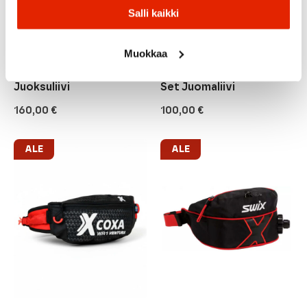
Salli kaikki
Muokkaa
Salomon
Salomon
Salomon Adv Skin 12 Set
Salomon Active Skin 4
Juoksuliivi
Set Juomaliivi
160,00
€
100,00
€
ALE
ALE