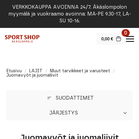
VERKKOKAUPPA AVOINNA 24/7. Äkäslompolon
myymälä ja vuokraamo avoinna: MA-PE 9.30-17, LA-
SU 10-16.
0
0,00
€
Etusivu
LAJIT
Muut tarvikkeet ja varusteet
Juomavyöt ja juomaliivit
SUODATTIMET
JÄRJESTYS
Juomavyöt ja juomaliivit