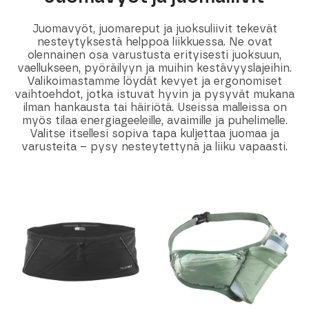
Juomavyöt, juomareput ja juoksuliivit tekevät
nesteytyksestä helppoa liikkuessa. Ne ovat
olennainen osa varustusta erityisesti juoksuun,
vaellukseen, pyöräilyyn ja muihin kestävyyslajeihin.
Valikoimastamme löydät kevyet ja ergonomiset
vaihtoehdot, jotka istuvat hyvin ja pysyvät mukana
ilman hankausta tai häiriötä. Useissa malleissa on
myös tilaa energiageeleille, avaimille ja puhelimelle.
Valitse itsellesi sopiva tapa kuljettaa juomaa ja
varusteita – pysy nesteytettynä ja liiku vapaasti.