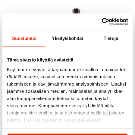
MUSTA/ORANSSI
MUSTA/PINKKI
Salomon
Coxa
Salomon Adv Skin 12
Coxa Wr1 Race
Grad Set Naisten
Suostumus
Yksityiskohdat
Tietoja
Juomavyö
Juomaliivi
109,00
€
160,00
€
139,00
€
Alkuperäinen
Nykyinen
hinta
hinta
Tämä sivusto käyttää evästeitä
oli:
on:
139,00 €.
109,00 €.
Käytämme evästeitä tarjoamamme sisällön ja mainosten
räätälöimiseen, sosiaalisen median ominaisuuksien
tukemiseen ja kävijämäärämme analysoimiseen. Lisäksi
jaamme sosiaalisen median, mainosalan ja analytiikka-
alan kumppaneillemme tietoja siitä, miten käytät
sivustoamme. Kumppanimme voivat yhdistää näitä
tietoja muihin tietoihin, joita olet antanut heille tai joita on
kerätty, kun olet käyttänyt heidän palvelujaan.