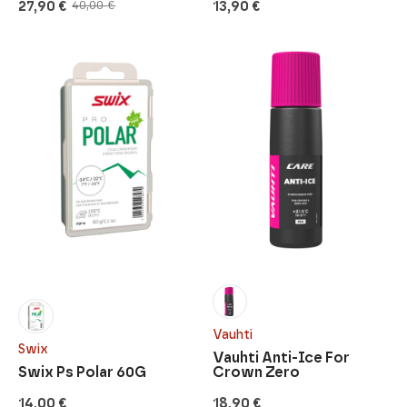
27,90
€
13,90
€
40,00
€
Alkuperäinen
Nykyinen
hinta
hinta
oli:
on:
40,00 €.
27,90 €.
Vauhti
Swix
Vauhti Anti-Ice For
Swix Ps Polar 60G
Crown Zero
14,00
€
18,90
€