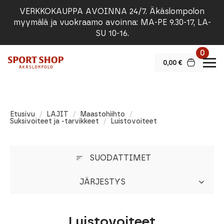
VERKKOKAUPPA AVOINNA 24/7. Äkäslompolon
myymälä ja vuokraamo avoinna: MA-PE 9.30-17, LA-
SU 10-16.
0
0,00
€
Etusivu
LAJIT
Maastohiihto
Suksivoiteet ja -tarvikkeet
Luistovoiteet
SUODATTIMET
JÄRJESTYS
Luistovoiteet