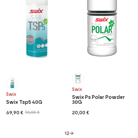
Swix
Swix
Swix Ps Polar Powder
Swix Tsp5 40G
30G
69,90
€
20,00
€
90,00
€
Alkuperäinen
Nykyinen
hinta
hinta
oli:
on:
90,00 €.
69,90 €.
1
2
→