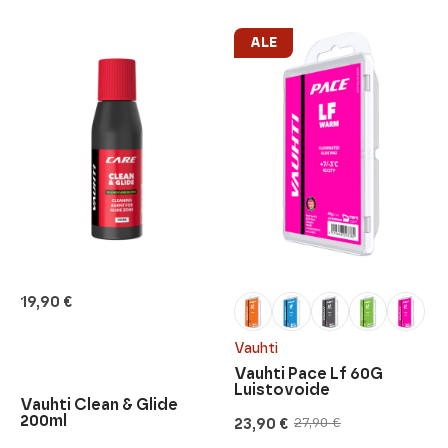
ALE
19,90
€
Vauhti
Vauhti Pace Lf 60G
Luistovoide
Vauhti Clean & Glide
200ml
23,90
€
27,90
€
Alkuperäinen
Nykyinen
hinta
hinta