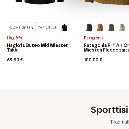
OLIVE GREEN
TARN BLUE
Haglöfs
Patagonia
Haglöfs Buteo Mid Miesten
Patagonia R1® Air 
Takki
Miesten Fleecepait
69,90
€
100,00
€
Sporttis
Tilaamal