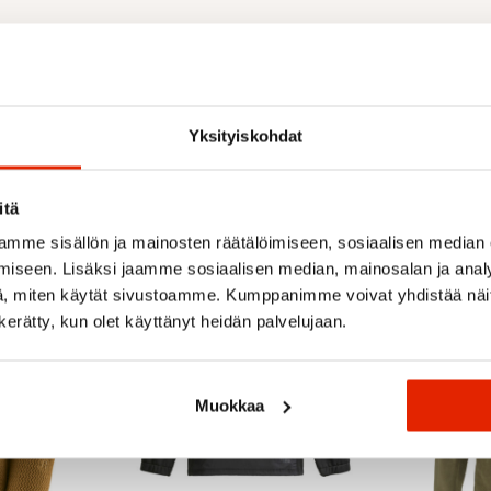
Suositeltua sinulle
Yksityiskohdat
itä
ALE
ALE
mme sisällön ja mainosten räätälöimiseen, sosiaalisen median
iseen. Lisäksi jaamme sosiaalisen median, mainosalan ja analy
, miten käytät sivustoamme. Kumppanimme voivat yhdistää näitä t
n kerätty, kun olet käyttänyt heidän palvelujaan.
Muokkaa