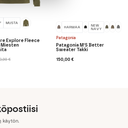
F
MUSTA
NEW
HARMAA
NAVY
Patagonia
re Explore Fleece
 Miesten
Patagonia M'S Better
ita
Sweater Takki
150,00
€
0,00
€
inen
n
öpostiisi
n
käytön.