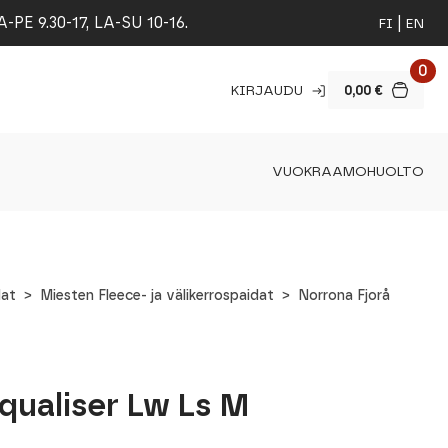
 9.30-17, LA-SU 10-16.
FI
EN
0
KIRJAUDU
0,00
€
VUOKRAAMO
HUOLTO
dat
Miesten Fleece- ja välikerrospaidat
Norrona Fjorå
qualiser Lw Ls M