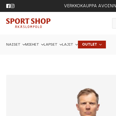
VERKKOKAUPPA AVOINNA 24
P
s
NAISET
MIEHET
LAPSET
LAJIT
OUTLET