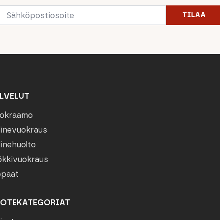
Email
TILAA
*
LVELUT
okraamo
linevuokraus
linehuolto
kkivuokraus
paat
OTEKATEGORIAT