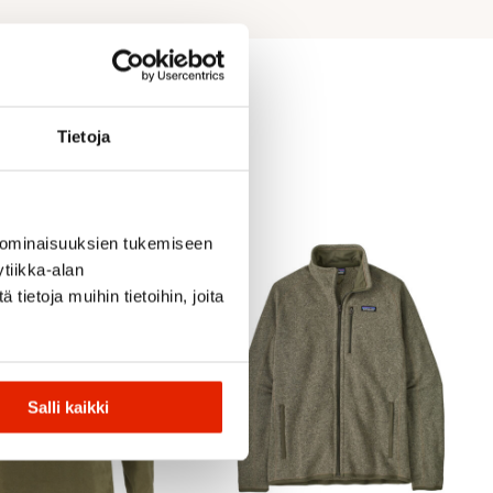
Tietoja
 ominaisuuksien tukemiseen
tiikka-alan
ietoja muihin tietoihin, joita
Salli kaikki