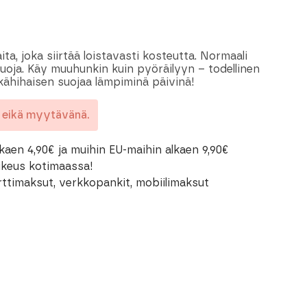
ta, joka siirtää loistavasti kosteutta. Normaali
suoja. Käy muuhunkin kuin pyöräilyyn – todellinen
tkähihaisen suojaa lämpiminä päivinä!
a eikä myytävänä.
kaen 4,90€ ja muihin EU-maihin alkaen 9,90€
oikeus kotimaassa!
rttimaksut, verkkopankit, mobiilimaksut