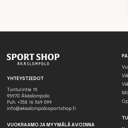
PA
Vu
Vä
YHTEYSTIEDOT
Vä
Tunturintie 15
Mö
95970 Äkäslompolo
Op
Puh. +358 16 569 099
info@akaslompolosportshop.fi
TU
VUOKRAAMO JA MYYMÄLÄ AVOINNA