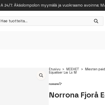
/7. Äkäslompolon myymälä ja vuokraamo avoinna: MA-PE
roducts
earch
Etusivu
MIEHET
Miesten pai
Equaliser Lw Ls M
Norrona Fjorå E