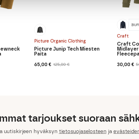
BUF
Craft
Picture Organic Clothing
Craft Co
Crewneck
Picture Junip Tech Miesten
Midlayer
a
Paita
Fleecepa
65,00
€
30,00
€
125,00
€
5
Alkuperäinen
Nykyinen
Alkuperä
Nykyine
hinta
hinta
hinta
hinta
oli:
on:
oli:
on:
125,00 €.
65,00 €.
50,00 €.
30,00 €.
immat tarjoukset suoraan sähk
la uutiskirjeen hyväksyn
tietosuojaselosteen
ja
evästeide