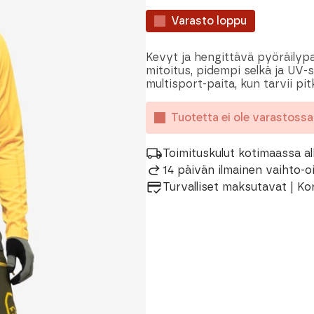
Varasto loppu
Kevyt ja hengittävä pyöräilypai
mitoitus, pidempi selkä ja UV-
multisport-paita, kun tarvii pi
Tuotetta ei ole varastoss
Toimituskulut kotimaassa al
14 päivän ilmainen vaihto-
Turvalliset maksutavat | Ko