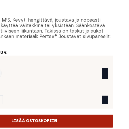
M’S. Kevyt, hengittävä, joustava ja nopeasti
i käyttää välitakkina tai yksistään. Säänkestävä
iiviseen liikuntaan. Takissa on taskut ja aukot
ankaan materiaali: Pertex® Joustavat sivupaneelit:
50
€
LISÄÄ OSTOSKORIIN