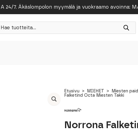
/7. Äkäslompolon myymälä ja vuokraamo avoinna: MA-PE
roducts
earch
Etusivu
MIEHET
Miesten pai
Falketind Octa Miesten Takki
Norrona Falketi