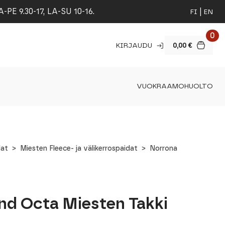
 9.30-17, LA-SU 10-16.
FI
EN
0
KIRJAUDU
0,00
€
VUOKRAAMO
HUOLTO
dat
Miesten Fleece- ja välikerrospaidat
Norrona
nd Octa Miesten Takki