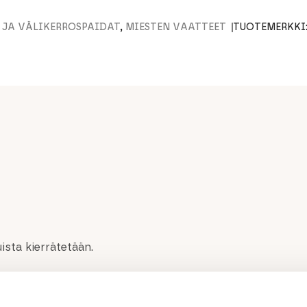
- JA VÄLIKERROSPAIDAT
,
MIESTEN VAATTEET
TUOTEMERKKI
ista kierrätetään.
isen eristyksen myös märkänä
monikanavaisten kuitujen