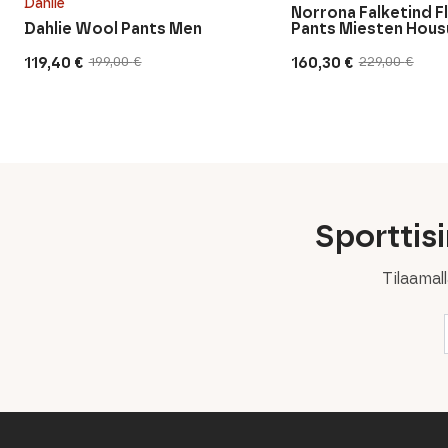
Dahlie
Norrona Falketind F
Dahlie Wool Pants Men
Pants Miesten Hous
119,40
€
160,30
€
199,00
€
229,00
€
Alkuperäinen
Nykyinen
Alkuperäinen
Nykyinen
hinta
hinta
hinta
hinta
oli:
on:
oli:
on:
199,00 €.
119,40 €.
229,00 €.
160,30 €.
Sporttis
Tilaamal