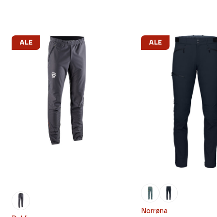
ALE
ALE
Norrøna