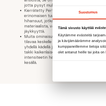
ansiosta; Se on hyvin avoin, jolloin kehon l
jotta pysyt mukavana toimintojesi aikana.
Kierrätetty Pertex-kasvokangas tarjoaa mu
Suostumus
erinomaisen tuulenpitävyyden ja vettä hylkiv
hihansuut, jotka on valmistettu joustavasta
materiaalista, varmistavat hyvän ja urheilull
Tämä sivusto käyttää eväste
jäykkyyttä.
Käytämme evästeitä tarjoama
Muita ominaisuuksia ovat lämpimältä ja säält
ja kävijämäärämme analysoim
tilavaa keskelle kiinnitettyä taskua helpon 
kumppaneillemme tietoja siitä
yhdellä kädellä joustava säädettävä helmass
takki kaikenlaiseen käyttöön ja sopii erityis
olet antanut heille tai joita o
intensiteetin harjoituksiin, kuten maastojuok
kesällä.