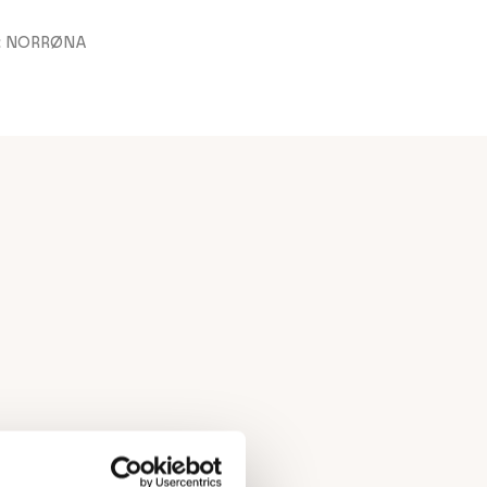
:
NORRØNA