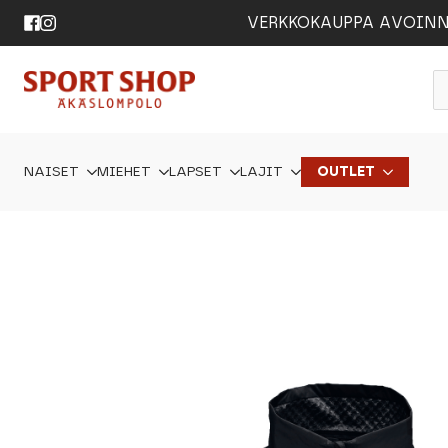
VERKKOKAUPPA AVOINNA 24
P
s
NAISET
MIEHET
LAPSET
LAJIT
OUTLET