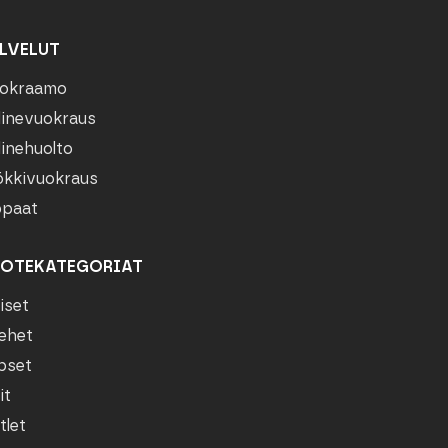
LVELUT
okraamo
linevuokraus
linehuolto
kkivuokraus
paat
OTEKATEGORIAT
iset
ehet
pset
it
tlet