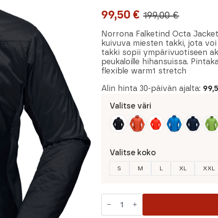
99,50
€
199,00
€
Alkuperäinen
Nykyinen
hinta
hinta
Norrona Falketind Octa Jacket 
kuivuva miesten takki, jota vo
oli:
on:
takki sopii ympärivuotiseen akt
peukaloille hihansuissa. Pintak
199,00 €.
99,50 €.
flexible warm1 stretch
Alin hinta 30-päivän ajalta:
99,
Valitse väri
Valitse koko
S
M
L
XL
XXL
Norrona
Falketind
Octa