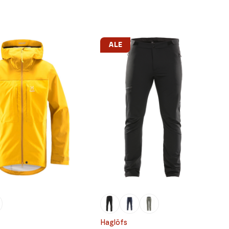
ALE
Haglöfs