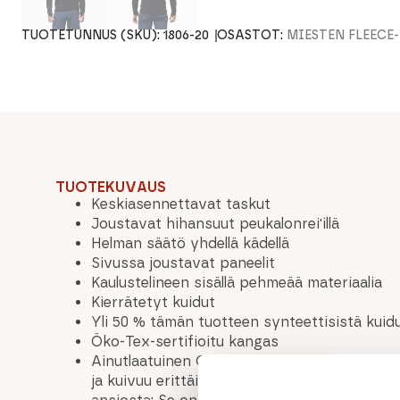
TUOTETUNNUS (SKU):
1806-20
OSASTOT:
MIESTEN FLEECE
TUOTEKUVAUS
Keskiasennettavat taskut
Joustavat hihansuut peukalonrei'illä
Helman säätö yhdellä kädellä
Sivussa joustavat paneelit
Kaulustelineen sisällä pehmeää materiaalia
Kierrätetyt kuidut
Yli 50 % tämän tuotteen synteettisistä kuidu
Öko-Tex-sertifioitu kangas
Ainutlaatuinen Octa-vuori tarjoaa erinoma
ja kuivuu erittäin nopeasti rakenteensa ja 