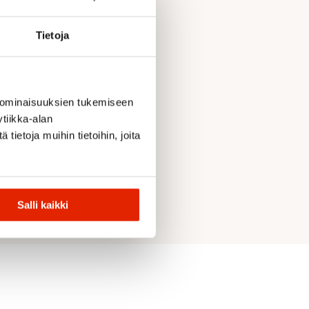
Tietoja
 ominaisuuksien tukemiseen
tiikka-alan
ietoja muihin tietoihin, joita
Salli kaikki