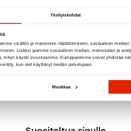
ämpö vapautuu jatkuvasti,
kavan joustavuuden,
Yksityiskohdat
än. Sivupaneelit ja
 warm1 stretch -
isen istuvuuden ja estävät
itä
mme sisällön ja mainosten räätälöimiseen, sosiaalisen median
ä suojaava kaulus, kaksi
iseen. Lisäksi jaamme sosiaalisen median, mainosalan ja analy
pääsyn takaamiseksi ja
, miten käytät sivustoamme. Kumppanimme voivat yhdistää näitä t
a. Se on erittäin dynaaminen
en hyvin keski- ja korkean
n kerätty, kun olet käyttänyt heidän palvelujaan.
suun sekä talvella että
Muokkaa
Suositeltua sinulle