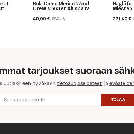
lex1
Bula Camo Merino Wool
Haglöfs 
ut
Crew Miesten Aluspaita
Miesten 
40,00
€
221,40
€
89,00
€
Alkuperäinen
Nykyinen
Alkuperä
Nykyine
hinta
hinta
hinta
hinta
oli:
on:
oli:
on:
89,00 €.
40,00 €.
369,00 €.
221,40 €.
immat tarjoukset suoraan sähk
la uutiskirjeen hyväksyn
tietosuojaselosteen
ja
evästeide
Email
TILAA
*