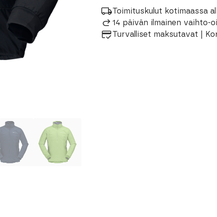
Miesten
Takki
Toimituskulut kotimaassa al
määrä
14 päivän ilmainen vaihto-
Turvalliset maksutavat | Ko