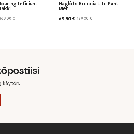
Touring Infinium
Haglöfs Breccia Lite Pant
Takki
Men
69,50
€
369,00
€
139,00
€
inen
n
Alkuperäinen
Nykyinen
hinta
hinta
oli:
on:
139,00 €.
69,50 €.
öpostiisi
n
käytön.