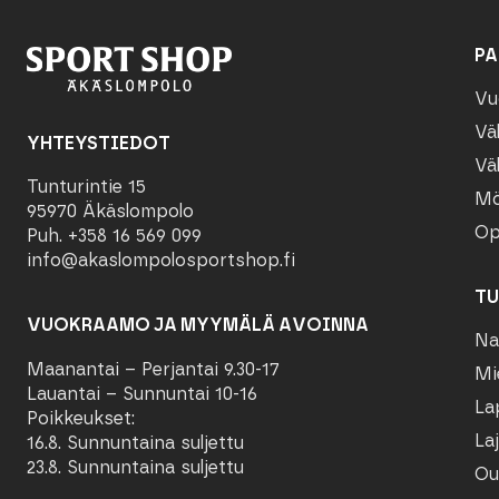
PA
Vu
Vä
YHTEYSTIEDOT
Vä
Tunturintie 15
Mö
95970 Äkäslompolo
Op
Puh. +358 16 569 099
info@akaslompolosportshop.fi
TU
VUOKRAAMO JA MYYMÄLÄ AVOINNA
Na
Maanantai – Perjantai 9.30-17
Mi
Lauantai – Sunnuntai 10-16
La
Poikkeukset:
Laj
16.8. Sunnuntaina suljettu
23.8. Sunnuntaina suljettu
Ou