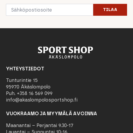
Email
TILAA
*
YHTEYSTIEDOT
Tunturintie 15
95970 Äkäslompolo
Puh. +358 16 569 099
info@akaslompolosportshop.fi
VUOKRAAMO JA MYYMÄLÄ AVOINNA
Maanantai – Perjantai 9.30-17
Lauantai – Sunnuntai 10-16