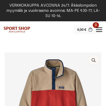
VERKKOKAUPPA AVOINNA 24/7. Äkäslompolon
myymälä ja vuokraamo avoinna: MA-PE 9.30-17, LA-
SU 10-16.
0
0,00
€