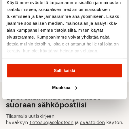
Käytämme evästeitä tarjoamamme sisällön ja mainosten
MELANGE
räätälöimiseen, sosiaalisen median ominaisuuksien
OLIVE
TARN
Odlo
Devold
GREEN
BLUE
tukemiseen ja kävijämäärämme analysoimiseen. Lisäksi
Amundsen
Odlo
Devold
Patagonia
Haglöfs
Sports
jaamme sosiaalisen median, mainosalan ja analytiikka-
Run
Thermo
Easy HZ
Wool
Patagonia
Haglöfs
Amundse
alan kumppaneillemme tietoja siitä, miten käytät
Miesten
Jacket
R1® Air
Buteo
Hut Half
sivustoamme. Kumppanimme voivat yhdistää näitä
Paita
Miesten
Crewneck
Mid
Zip
Paita
Miesten
Miesten
Miesten
tietoja muihin tietoihin, joita olet antanut heille tai joita on
50,00
€
Fleecepaita
Takki
Paita
kerätty, kun olet käyttänyt heidän palvelujaan.
–
199,00
€
Hintaluokka:
Alkuperäinen
Nykyinen
75,00
€
100,00
€
69,90
€
209,00
€
276,00
€
50,00 €
hinta
hinta
-
oli:
on:
75,00 €
276,00 €.
199,00 €.
Salli kaikki
Muokkaa
Sporttisimmat tarjoukset
suoraan sähköpostiisi
Tilaamalla uutiskirjeen
hyväksyn
tietosuojaselosteen
ja
evästeiden
käytön.