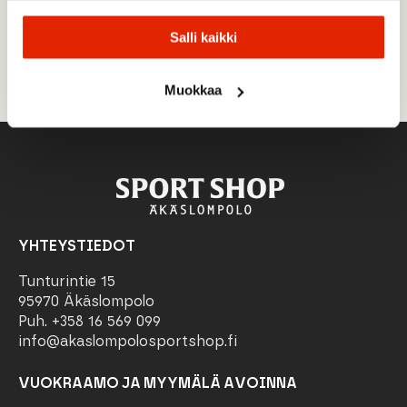
hyväksyn
tietosuojaselosteen
ja
evästeiden
käytön.
Salli kaikki
Email
TILAA
*
Muokkaa
YHTEYSTIEDOT
Tunturintie 15
95970 Äkäslompolo
Puh. +358 16 569 099
info@akaslompolosportshop.fi
VUOKRAAMO JA MYYMÄLÄ AVOINNA