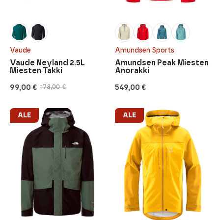
Vaude
Amundsen Sports
Vaude Neyland 2.5L
Amundsen Peak Miesten
Miesten Takki
Anorakki
99,00
€
549,00
€
178,00
€
Alkuperäinen
Nykyinen
hinta
hinta
oli:
on:
178,00 €.
99,00 €.
ALE
ALE