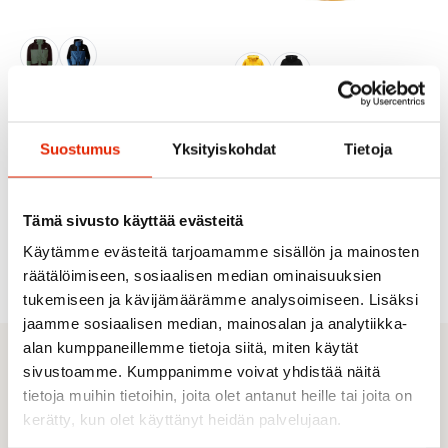
The North Face
Haglöfs
The North Face Dryzzle
Allweather Futurelight
Haglöfs Touring
Miesten Takki
Infinium Miesten Takki
Suostumus
Yksityiskohdat
Tietoja
180,00
€
221,40
€
360,00
€
369,00
€
Alkuperäinen
Nykyinen
Alkuperäinen
Nykyinen
hinta
hinta
hinta
hinta
Tämä sivusto käyttää evästeitä
oli:
on:
oli:
on:
360,00 €.
180,00 €.
369,00 €.
221,40 €.
←
1
2
Käytämme evästeitä tarjoamamme sisällön ja mainosten
räätälöimiseen, sosiaalisen median ominaisuuksien
tukemiseen ja kävijämäärämme analysoimiseen. Lisäksi
jaamme sosiaalisen median, mainosalan ja analytiikka-
alan kumppaneillemme tietoja siitä, miten käytät
Sporttisimmat tarjoukset
sivustoamme. Kumppanimme voivat yhdistää näitä
tietoja muihin tietoihin, joita olet antanut heille tai joita on
suoraan sähköpostiisi
kerätty, kun olet käyttänyt heidän palvelujaan.
Tilaamalla uutiskirjeen