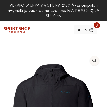
VERKKOKAUPPA AVOINNA 24/7. Äkäslompolon
myymälä ja vuokraamo avoinna: MA-PE 9.30-17, LA-
SU 10-16.
0
0,00
€