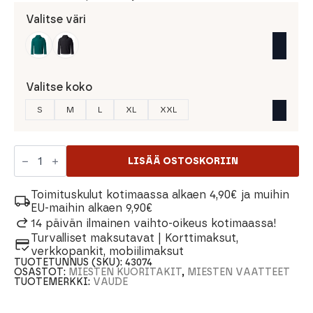
Valitse väri
Valitse koko
S
M
L
XL
XXL
Vaude
Neyland
LISÄÄ OSTOSKORIIN
2.5L
Miesten
Takki
Toimituskulut kotimaassa alkaen 4,90€ ja muihin
määrä
EU-maihin alkaen 9,90€
14 päivän ilmainen vaihto-oikeus kotimaassa!
Turvalliset maksutavat | Korttimaksut,
verkkopankit, mobiilimaksut
TUOTETUNNUS (SKU):
43074
OSASTOT:
MIESTEN KUORITAKIT
,
MIESTEN VAATTEET
TUOTEMERKKI:
VAUDE