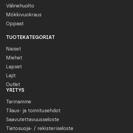
Välinehuolto
Mökkivuokraus
Oppaat
TUOTEKATEGORIAT
Naiset
Miehet
Lapset
Lajit
Outlet
YRITYS
Tarinamme
Tilaus- ja toimitusehdot
Saavutettavuusseloste
Tietosuoja- / rekisteriseloste