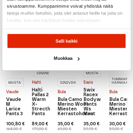
sivustoamme. Kumppanimme voivat yhdistää näitä
tietoja muihin tietoihin, joita olet antanut heille tai joita on
Suositeltua sinulle
kerätty, kun olet käyttänyt heidän palvelujaan.
ALE
ALE
ALE
ALE
ALE
Salli kaikki
Muokkaa
TUMMAN
SININEN
MUSTA
TUMMAN
Halti
Swix
MUSTA
SININEN
SINIVIHREÄ
HARMAA
Halti
Swix
Vaude
Bula
Bula
Pallas 2
Racex
Vaude
Warm
Bula Camo
Bodyw
Bula Cam
M
X-
Merino Wool
Pants
Merino W
Larice
Strecth
Miesten
Ws
Miesten
Pants 3
Pants
Kerrastohousut
Men
Kerrasto
100,80
€
89,00
€
35,00
€
35,00
€
30,00
€
Alkuperäinen
Nykyinen
Alkuperäinen
Nykyinen
Alkuperäinen
Nykyinen
Alkuperäinen
Nykyinen
Alkuperäi
Nykyinen
168,00
€
179,00
€
69,00
€
59,90
€
59,00
€
hinta
hinta
hinta
hinta
hinta
hinta
hinta
hinta
hinta
hinta