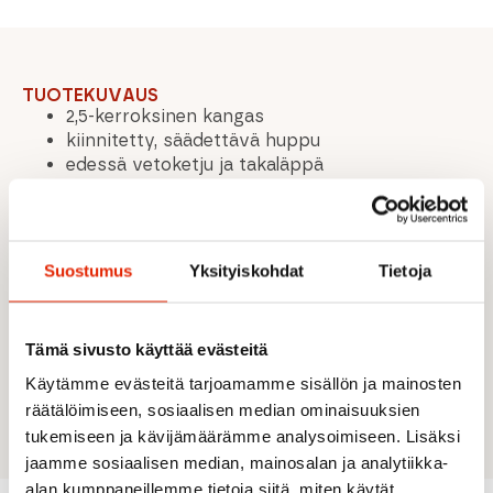
TUOTEKUVAUS
2,5-kerroksinen kangas
kiinnitetty, säädettävä huppu
edessä vetoketju ja takaläppä
kainaloiden tuuletus vetoketjuilla
2 peitettyä vetoketjullista etutaskua
kiristysnauha alahelmassa, säädettävä
taskujen kautta
Suostumus
Yksityiskohdat
Tietoja
nivelletyt hihat
säädettävä ranneke tarranauhalla
helppo pakata
Tämä sivusto käyttää evästeitä
Materiaali: Pääkangas - Pintamateriaali: 100%
polyesteri (kierrätetty); Kalvo: 100 %
Käytämme evästeitä tarjoamamme sisällön ja mainosten
polyuretaania.
räätälöimiseen, sosiaalisen median ominaisuuksien
tukemiseen ja kävijämäärämme analysoimiseen. Lisäksi
jaamme sosiaalisen median, mainosalan ja analytiikka-
alan kumppaneillemme tietoja siitä, miten käytät