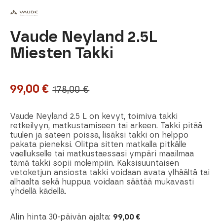
Vaude Neyland 2.5L
Miesten Takki
99,00
€
178,00
€
Alkuperäinen
Nykyinen
hinta
hinta
Vaude Neyland 2.5 L on kevyt, toimiva takki
oli:
on:
retkeilyyn, matkustamiseen tai arkeen. Takki pitää
tuulen ja sateen poissa, lisäksi takki on helppo
178,00 €.
99,00 €.
pakata pieneksi. Olitpa sitten matkalla pitkälle
vaellukselle tai matkustaessasi ympäri maailmaa
tämä takki sopii molempiin. Kaksisuuntaisen
vetoketjun ansiosta takki voidaan avata ylhäältä tai
alhaalta sekä huppua voidaan säätää mukavasti
yhdellä kädellä.
Alin hinta 30-päivän ajalta:
99,00
€