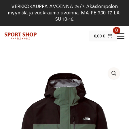
VERKKOKAUPPA AVOINNA 24/7. Äkäslompolon
myymälä ja vuokraamo avoinna: MA-PE 9.30-17, LA-
SU 10-16.
0
0,00
€