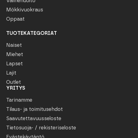
Välinehuolto
Mökkivuokraus
Oppaat
TUOTEKATEGORIAT
Naiset
Miehet
Lapset
Lajit
Outlet
YRITYS
Tarinamme
Tilaus- ja toimitusehdot
Saavutettavuusseloste
Tietosuoja- / rekisteriseloste
Evästekäytäntö