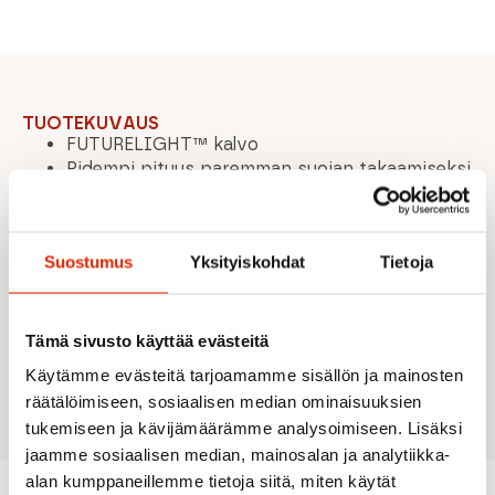
TUOTEKUVAUS
FUTURELIGHT™ kalvo
Pidempi pituus paremman suojan takaamiseksi
Liimattu huppu, jossa reunus ja säätö
Vetoketjullinen rintatasku
Sisäinen vyötärön säätö
Suostumus
Yksityiskohdat
Tietoja
Mansetin säätö koukkulenkeillä
Keskimmäinen vetoläppä painonapeilla
paremman suojan takaamiseksi
Kaksi vetoketjullista etutaskua
Tämä sivusto käyttää evästeitä
Materiaali: kierrätetty polyesteri, 23,5 %
Käytämme evästeitä tarjoamamme sisällön ja mainosten
nylonia / liimattu kangas / kudottu / neulottu
räätälöimiseen, sosiaalisen median ominaisuuksien
tukemiseen ja kävijämäärämme analysoimiseen. Lisäksi
jaamme sosiaalisen median, mainosalan ja analytiikka-
alan kumppaneillemme tietoja siitä, miten käytät