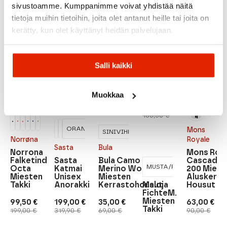
sivustoamme. Kumppanimme voivat yhdistää näitä
tietoja muihin tietoihin, joita olet antanut heille tai joita on
Suositeltua sinulle
kerätty, kun olet käyttänyt heidän palvelujaan.
ALE
ALE
ALE
ALE
ALE
Salli kaikki
Muokkaa
96,00
€
Alkuperäinen
Nykyinen
160,00
€
hinta
hinta
TUMMAN
oli:
on:
ORANSSI
PUNAINEN
Mons
SINIVIHREÄ
SININEN
160,00 €.
96,00 €.
Norrøna
Royale
Sasta
Bula
Norrona
Mons Roy
Falketind
Sasta
Bula Camo
Cascade 
TUM
MUSTA/PUNAINEN
Octa
Katmai
Merino Wool
200 Miest
SINI
Miesten
Unisex
Miesten
Aluskerra
Maloja
Takki
Anorakki
Kerrastohousut
Housut
FichteM.
Miesten
99,50
€
199,00
€
35,00
€
63,00
€
Takki
Alkuperäinen
Nykyinen
Alkuperäinen
Nykyinen
Alkuperäinen
Nykyinen
Alkuperäi
Nykyinen
199,00
€
319,90
€
69,00
€
90,00
€
hinta
hinta
hinta
hinta
hinta
hinta
hinta
hinta
oli:
on:
oli:
on:
oli:
on:
oli:
on: