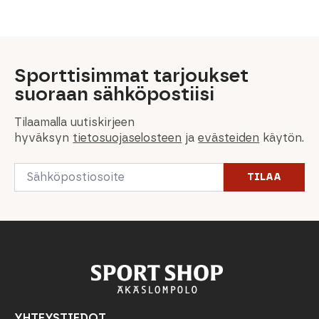
199,00 €.
99,50 €.
319,90 €.
199,00 €.
69,00 €.
35,00 €.
90,00 €.
63,00 €.
Sporttisimmat tarjoukset
suoraan sähköpostiisi
Tilaamalla uutiskirjeen
hyväksyn
tietosuojaselosteen
ja
evästeiden
käytön.
Email
TILAA
*
YHTEYSTIEDOT