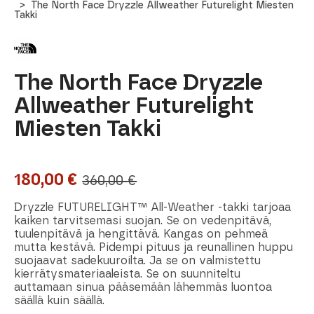
The North Face Dryzzle Allweather Futurelight Miesten
Takki
The North Face Dryzzle
Allweather Futurelight
Miesten Takki
180,00
€
360,00
€
Alkuperäinen
Nykyinen
hinta
hinta
Dryzzle FUTURELIGHT™ All-Weather -takki tarjoaa
kaiken tarvitsemasi suojan. Se on vedenpitävä,
oli:
on:
tuulenpitävä ja hengittävä. Kangas on pehmeä
mutta kestävä. Pidempi pituus ja reunallinen huppu
360,00 €.
180,00 €.
suojaavat sadekuuroilta. Ja se on valmistettu
kierrätysmateriaaleista. Se on suunniteltu
auttamaan sinua pääsemään lähemmäs luontoa
säällä kuin säällä.