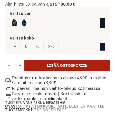
Alin hinta 30-päivän ajalta:
180,00
€
Valitse väri
Valitse koko
M
L
XL
XXL
The
North
LISÄÄ OSTOSKORIIN
Face
Dryzzle
Allweather
Toimituskulut kotimaassa alkaen 4,90€ ja muihin
Futurelight
EU-maihin alkaen 9,90€
Miesten
14 päivän ilmainen vaihto-oikeus kotimaassa!
Takki
Turvalliset maksutavat | Korttimaksut,
määrä
verkkopankit, mobiilimaksut
TUOTETUNNUS (SKU):
NF0A5IHM
OSASTOT:
MIESTEN KUORITAKIT
,
MIESTEN VAATTEET
TUOTEMERKKI:
THE NORTH FACE