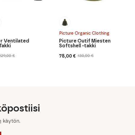
Picture Organic Clothing
er Ventilated
Picture Outif Miesten
Takki
Softshell -takki
78,00
€
229,00
€
130,00
€
inen
n
Alkuperäinen
Nykyinen
hinta
hinta
oli:
on:
130,00 €.
78,00 €.
öpostiisi
n
käytön.