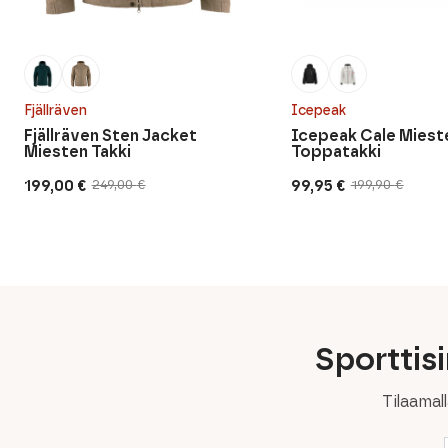
Fjällräven
Icepeak
Fjällräven Sten Jacket
Icepeak Cale Miest
Miesten Takki
Toppatakki
199,00
€
99,95
€
249,00
€
199,90
€
Alkuperäinen
Nykyinen
Alkuperäinen
Nykyinen
hinta
hinta
hinta
hinta
oli:
on:
oli:
on:
249,00 €.
199,00 €.
199,90 €.
99,95 €.
Sporttis
Tilaamal