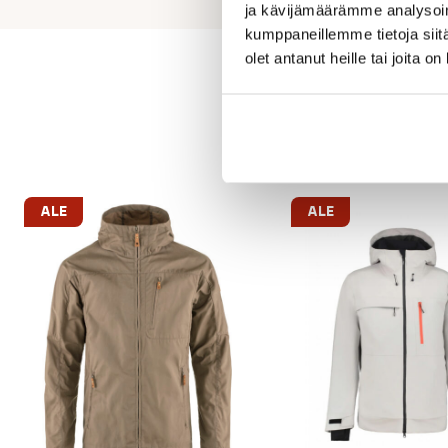
ja kävijämäärämme analysoim
kumppaneillemme tietoja siitä
olet antanut heille tai joita o
ALE
ALE