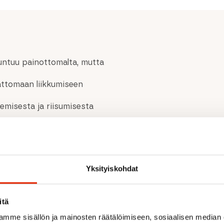
untuu painottomalta, mutta
ttomaan liikkumiseen
emisesta ja riisumisesta
.
groiduna säilytystaskuna.
Yksityiskohdat
en rakenne vedenpitävä
m) Korkeus: 20 000 mm/MVTR:
itä
mme sisällön ja mainosten räätälöimiseen, sosiaalisen median