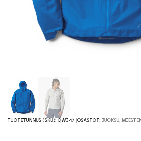
TUOTETUNNUS (SKU):
QWI-17
OSASTOT:
JUOKSU
,
MIESTE