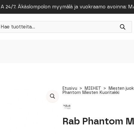
/7. Äkäslompolon myymälä ja vuokraamo avoinna: MA-PE
roducts
earch
Etusivu
MIEHET
Miesten juo
Phantom Miesten Kuoritakki
Rab Phantom Mi