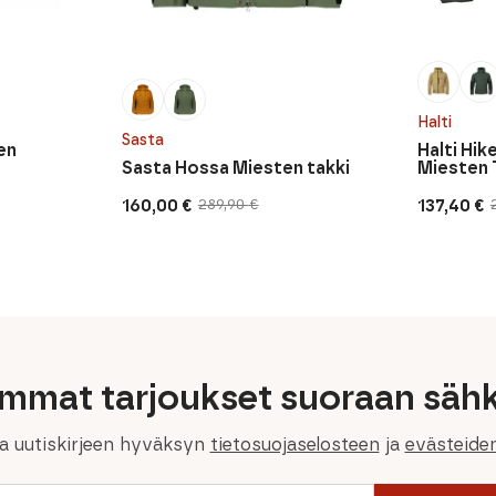
Halti
Sasta
en
Halti Hik
Sasta Hossa Miesten takki
Miesten 
160,00
€
137,40
€
289,90
€
Alkuperäinen
Nykyinen
Alkuperä
Nykyine
hinta
hinta
hinta
hinta
oli:
on:
oli:
on:
289,90 €.
160,00 €.
229,00 €.
137,40 €.
immat tarjoukset suoraan sähk
la uutiskirjeen hyväksyn
tietosuojaselosteen
ja
evästeide
Email