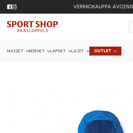
VERKKOKAUPPA AVOINNA 24
P
s
NAISET
MIEHET
LAPSET
LAJIT
OUTLET