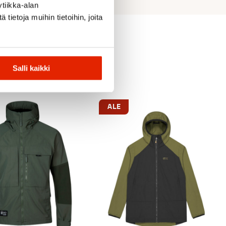
tiikka-alan
ietoja muihin tietoihin, joita
Salli kaikki
ALE