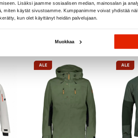
iseen. Lisäksi jaamme sosiaalisen median, mainosalan ja analy
, miten käytät sivustoamme. Kumppanimme voivat yhdistää näitä t
n kerätty, kun olet käyttänyt heidän palvelujaan.
Suositeltua sinulle
Muokkaa
ALE
ALE