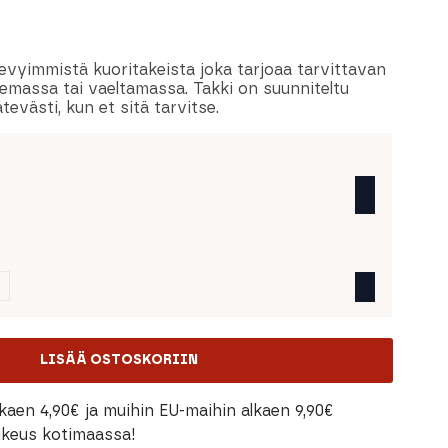
vyimmistä kuoritakeista joka tarjoaa tarvittavan
semassa tai vaeltamassa. Takki on suunniteltu
tevästi, kun et sitä tarvitse.
LISÄÄ OSTOSKORIIN
kaen 4,90€ ja muihin EU-maihin alkaen 9,90€
oikeus kotimaassa!