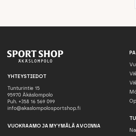
PA
Vu
Vä
YHTEYSTIEDOT
Vä
Tunturintie 15
Mö
95970 Äkäslompolo
Op
Puh. +358 16 569 099
info@akaslompolosportshop.fi
TU
VUOKRAAMO JA MYYMÄLÄ AVOINNA
Na