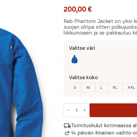
200,00
€
Rab Phantom Jacket on yksi ke
suojan olitpa sitten polkujuok
liikkumiseen ja se pakkautuu kä
Valitse väri
Valitse koko
S
M
L
XL
XXL
Rab
Phantom
Miesten
Kuoritakki
määrä
Toimituskulut kotimaassa al
14 päivän ilmainen vaihto-