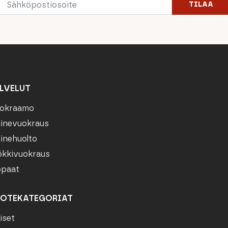
TILAA
*
LVELUT
okraamo
linevuokraus
linehuolto
kkivuokraus
paat
OTEKATEGORIAT
iset