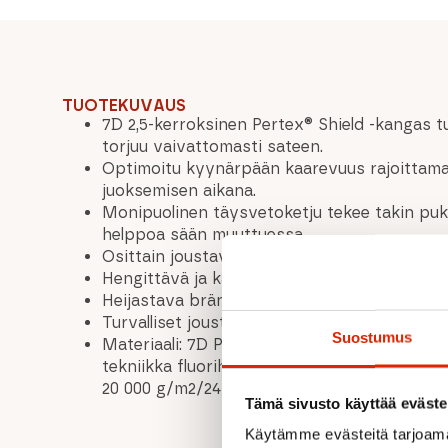
TUOTEKUVAUS
7D 2,5-kerroksinen Pertex® Shield -kangas t
torjuu vaivattomasti sateen.
Optimoitu kyynärpään kaarevuus rajoittama
juoksemisen aikana.
Monipuolinen täysvetoketju tekee takin puk
helppoa sään muuttuessa.
Osittain joustava helma parantaa istuvuutta
Hengittävä ja käännettävä huppu toimii inte
Heijastava brändäys kaikkialla.
Turvalliset joustavat hihansuut
Suostumus
Materiaali: 7D Pertex® Shield 2,5-kerroksin
tekniikka fluorihiilivapaalla DWR:llä (51gs
20 000 g/m2/24 tuntia
Tämä sivusto käyttää eväste
Käytämme evästeitä tarjoama