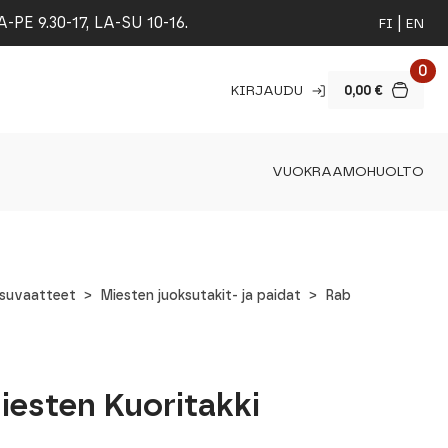
 9.30-17, LA-SU 10-16.
FI
EN
0
KIRJAUDU
0,00
€
VUOKRAAMO
HUOLTO
ksuvaatteet
Miesten juoksutakit- ja paidat
Rab
esten Kuoritakki