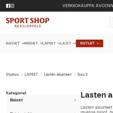
VERKKOKAUPPA AVOINNA 24
P
s
NAISET
MIEHET
LAPSET
LAJIT
OUTLET
Etusivu
LAPSET
Lasten asusteet
Sivu 2
Lasten a
Kategoriat
Naiset
Lasten asusteet
muassa pipot, ha