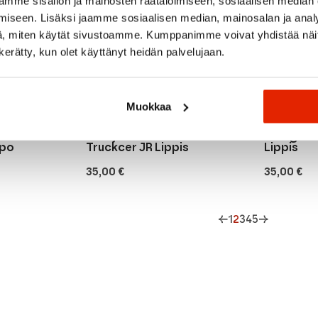
mme sisällön ja mainosten räätälöimiseen, sosiaalisen median
iseen. Lisäksi jaamme sosiaalisen median, mainosalan ja analy
, miten käytät sivustoamme. Kumppanimme voivat yhdistää näitä t
n kerätty, kun olet käyttänyt heidän palvelujaan.
Muokkaa
Maloja
Patagonia
Maloja Costadedoim.
Patagoni
ipo
Truckcer JR Lippis
Lippis
35,00
€
35,00
€
←
1
2
3
4
5
→