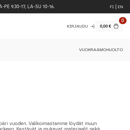
 9.30-17, LA-SU 10-16.
FI
EN
0
KIRJAUDU
0,00
€
VUOKRAAMO
HUOLTO
ympäri vuoden. Valikoimastamme löydät muun
 arkeen. Kestävät ja mukavat materiaalit sekä