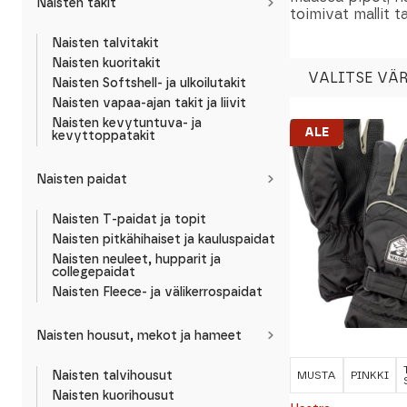
Naisten takit
toimivat mallit 
Naisten talvitakit
Naisten kuoritakit
VALITSE VÄR
Naisten Softshell- ja ulkoilutakit
Naisten vapaa-ajan takit ja liivit
Naisten kevytuntuva- ja
ALE
kevyttoppatakit
Naisten paidat
Naisten T-paidat ja topit
Naisten pitkähihaiset ja kauluspaidat
Naisten neuleet, hupparit ja
collegepaidat
Naisten Fleece- ja välikerrospaidat
Naisten housut, mekot ja hameet
Naisten talvihousut
MUSTA
PINKKI
Naisten kuorihousut