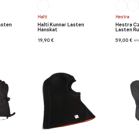
Halti
Hestra
asten
Halti Kunnar Lasten
Hestra C
Hanskat
Lasten R
19,90
€
59,00
€
69
Alkuperäi
Nykyinen
hinta
hinta
oli:
on:
69,90 €.
59,00 €.