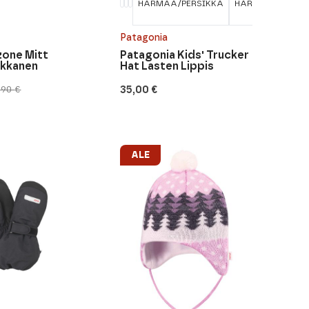
HARMAA/PERSIKKA
HARMAA/VAAL.S
Patagonia
zone Mitt
Patagonia Kids' Trucker
ukkanen
Hat Lasten Lippis
35,00
€
,90
€
nen
ALE