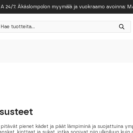
/7. Äkäslompolon myymälä ja vuokraamo avoinna: MA-PE
roducts
earch
susteet
 pitävät pienet kädet ja päät lämpiminä ja suojattuina 
nskat, kinttaat ja sukat, jotka sopivat niin ulkoiluun kuin