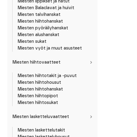
Miesten lippikset ja hatut
Miesten Balaclavat ja huivit
Miesten talvihanskat
Miesten hiihtohanskat
Miesten pyöräilyhanskat
Miesten alushanskat
Miesten sukat
Miesten vyöt ja muut asusteet
Miesten hiihtovaatteet
Miesten hiihtotakit ja -puvut
Miesten hiihtohousut
Miesten hiihtohanskat
Miesten hiihtopipot
Miesten hiihtosukat
Miesten lasketteluvaatteet
Miesten laskettelutakit
Miesten lasketteluhousut