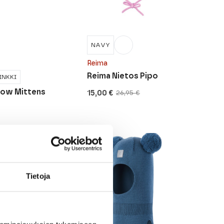
NAVY
Reima
Reima Nietos Pipo
INKKI
row Mittens
15,00
€
26,95
€
Alkuperäinen
Nykyinen
hinta
hinta
oli:
on:
26,95 €.
15,00 €.
Tietoja