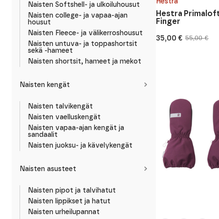
Hestra
Naisten Softshell- ja ulkoiluhousut
Hestra Primaloft
Naisten college- ja vapaa-ajan
Finger
housut
Naisten Fleece- ja välikerroshousut
35,00
€
55,00
€
Alkuperäinen
Nykyinen
Naisten untuva- ja toppashortsit
hinta
hinta
sekä -hameet
oli:
on:
Naisten shortsit, hameet ja mekot
55,00 €.
35,00 €.
Naisten kengät
Naisten talvikengät
Naisten vaelluskengät
Naisten vapaa-ajan kengät ja
sandaalit
Naisten juoksu- ja kävelykengät
Naisten asusteet
Naisten pipot ja talvihatut
Naisten lippikset ja hatut
Naisten urheilupannat