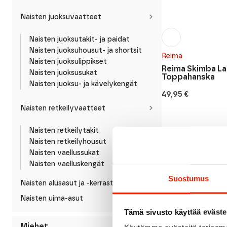
Naisten juoksuvaatteet
Naisten juoksutakit- ja paidat
Naisten juoksuhousut- ja shortsit
Reima
Naisten juoksulippikset
Reima Skimba L
Naisten juoksusukat
Toppahanska
Naisten juoksu- ja kävelykengät
49,95
€
Naisten retkeilyvaatteet
Naisten retkeilytakit
Naisten retkeilyhousut
ALE
Naisten vaellussukat
Naisten vaelluskengät
Suostumus
Naisten alusasut ja -kerrastot
Naisten uima-asut
Tämä sivusto käyttää eväste
Miehet