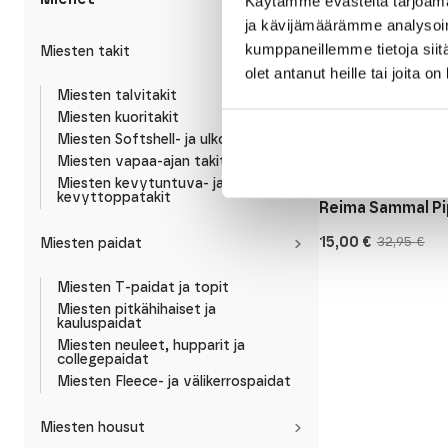
Käytämme evästeitä tarjoama
ja kävijämäärämme analysoim
kumppaneillemme tietoja siitä
Miesten takit
olet antanut heille tai joita o
Miesten talvitakit
Miesten kuoritakit
Miesten Softshell- ja ulkoilutakit
Miesten vapaa-ajan takit ja liivit
Reima
Miesten kevytuntuva- ja
kevyttoppatakit
Reima Sammal P
15,00
€
32,95
€
Miesten paidat
Alkuperäinen
Nykyinen
hinta
hinta
oli:
on:
Miesten T-paidat ja topit
32,95 €.
15,00 €.
Miesten pitkähihaiset ja
kauluspaidat
Miesten neuleet, hupparit ja
collegepaidat
Miesten Fleece- ja välikerrospaidat
Miesten housut