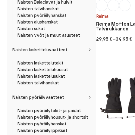
Naisten Balaclavat ja huivit
Naisten talvihanskat
Naisten pyöräilyhanskat
Reima
Naisten alushanskat
Reima Moffen L
Talvirukkanen
Naisten sukat
Naisten vyöt ja muut asusteet
–
29,95
€
34,95
€
Hintaluokka:
29,95 €
Naisten lasketteluvaatteet
-
34,95 €
Naisten laskettelutakit
Naisten lasketteluhousut
Naisten laskettelusukat
Naisten talvihanskat
Naisten pyöräilyvaatteet
Naisten pyöräilytakit- ja paidat
Naisten pyöräilyhousut- ja shortsit
Naisten pyöräilyhanskat
Naisten pyöräilylippikset