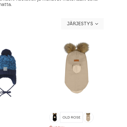
matta.
JÄRJESTYS
OLD ROSE