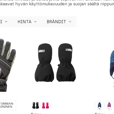
takaavat hyvän käyttömukavuuden ja suojan säältä riippu
I
HINTA
BRÄNDIT
TUMMAN
SININEN