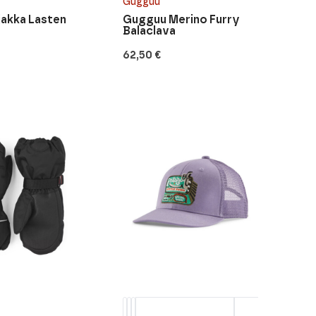
Gugguu
jakka Lasten
Gugguu Merino Furry
Balaclava
62,50
€