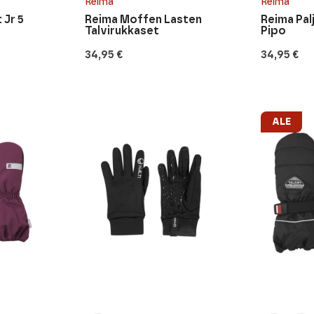
Reima
Reima
 Jr 5
Reima Moffen Lasten
Reima Pal
Talvirukkaset
Pipo
34,95
€
34,95
€
ALE