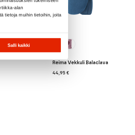
 ominaisuuksien tukemiseen
tiikka-alan
ietoja muihin tietoihin, joita
Salli kaikki
Reima
a Trucker
Reima Vekkuli Balaclava
44,95
€