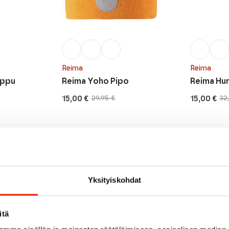
Reima
Reima
uppu
Reima Yoho Pipo
Reima Hu
15,00
€
15,00
€
29,95
€
32
Alkuperäinen
Nykyinen
Alkuperäi
Nykyinen
hinta
hinta
hinta
hinta
oli:
on:
oli:
on:
29,95 €.
15,00 €.
32,95 €.
15,00 €.
ALE
ALE
Yksityiskohdat
itä