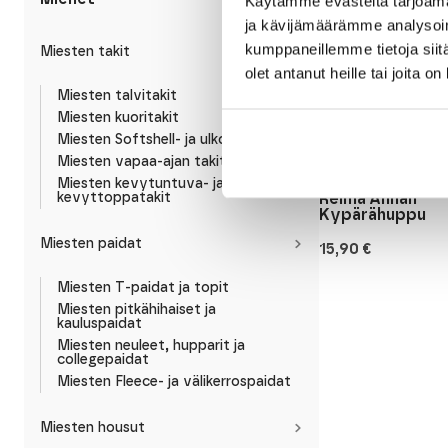
Käytämme evästeitä tarjoama
ja kävijämäärämme analysoim
kumppaneillemme tietoja siitä
Miesten takit
olet antanut heille tai joita o
Miesten talvitakit
Miesten kuoritakit
LIILA
Miesten Softshell- ja ulkoilutakit
Miesten vapaa-ajan takit ja liivit
Reima
Miesten kevytuntuva- ja
Reima Annan
kevyttoppatakit
Kypärähuppu
Miesten paidat
15,90
€
Miesten T-paidat ja topit
Miesten pitkähihaiset ja
kauluspaidat
Miesten neuleet, hupparit ja
collegepaidat
Miesten Fleece- ja välikerrospaidat
Miesten housut