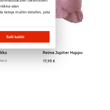
 ominaisuuksien tukemiseen
tiikka-alan
ietoja muihin tietoihin, joita
Salli kaikki
Reima
rkku
Reima Jupiter Huppu
17,95
€
,95
€
nen