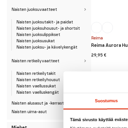
Naisten juoksuvaatteet
Naisten juoksutakit- ja paidat
Naisten juoksuhousut- ja shortsit
Naisten juoksulippikset
Reima
Naisten juoksusukat
Reima Aurora H
Naisten juoksu- ja kävelykengät
29,95
€
Naisten retkeilyvaatteet
Naisten retkeilytakit
Naisten retkeilyhousut
Naisten vaellussukat
Naisten vaelluskengät
Suostumus
Naisten alusasut ja -kerrastot
Naisten uima-asut
Tämä sivusto käyttää eväste
Miehet