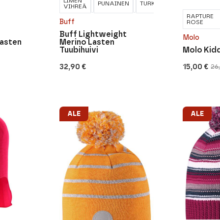
LIMEN
PUNAINEN
TURKOOSI
VIHREÄ
RAPTURE
Buff
ROSE
Buff Lightweight
Molo
Lasten
Merino Lasten
Tuubihuivi
Molo Kid
32,90
€
15,00
€
26
Alkuperäi
Nykyinen
hinta
hinta
oli:
on:
26,95 €.
15,00 €.
ALE
ALE