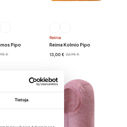
Reima
rmos Pipo
Reima Kolmio Pipo
13,00
€
,95
€
22,95
€
nen
Alkuperäinen
Nykyinen
hinta
hinta
oli:
on:
22,95 €.
13,00 €.
Tietoja