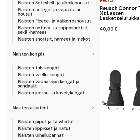
Reusch
Naisten Softshell- ja ulkoiluhousut
Reusch Connor 
Naisten college- ja vapaa-ajan
Xt Lasten
housut
Laskettelurukka
Naisten Fleece- ja välikerroshousut
Naisten untuva- ja toppashortsit
40,00
€
sekä -hameet
Naisten shortsit, hameet ja mekot
Naisten kengät
Naisten talvikengät
Naisten vaelluskengät
Naisten vapaa-ajan kengät ja
sandaalit
Naisten juoksu- ja kävelykengät
Naisten asusteet
Naisten pipot ja talvihatut
Naisten lippikset ja hatut
Naisten urheilupannat