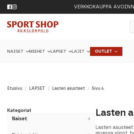
VERKKOKAUPPA AVOINNA 24
P
s
NAISET
MIEHET
LAPSET
LAJIT
OUTLET
Etusivu
LAPSET
Lasten asusteet
Sivu 4
Lasten a
Kategoriat
Naiset
Lasten asusteet
muassa pipot, ha