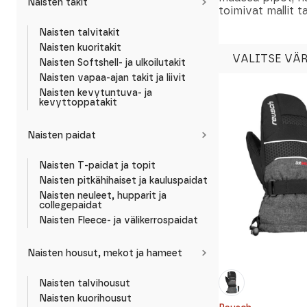
Naisten takit
toimivat mallit 
Naisten talvitakit
Naisten kuoritakit
VALITSE VÄR
Naisten Softshell- ja ulkoilutakit
Naisten vapaa-ajan takit ja liivit
Naisten kevytuntuva- ja
kevyttoppatakit
Naisten paidat
Naisten T-paidat ja topit
Naisten pitkähihaiset ja kauluspaidat
Naisten neuleet, hupparit ja
collegepaidat
Naisten Fleece- ja välikerrospaidat
Naisten housut, mekot ja hameet
Naisten talvihousut
Naisten kuorihousut