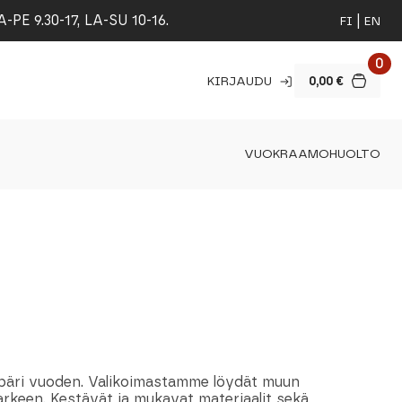
 9.30-17, LA-SU 10-16.
FI
EN
0
KIRJAUDU
0,00
€
VUOKRAAMO
HUOLTO
ympäri vuoden. Valikoimastamme löydät muun
 arkeen. Kestävät ja mukavat materiaalit sekä