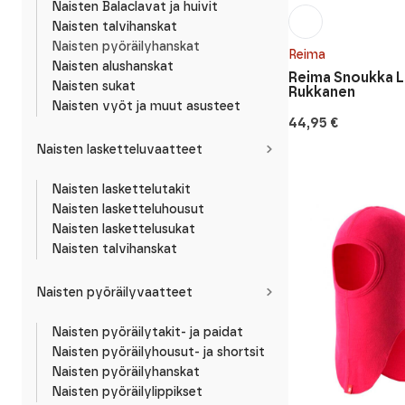
Naisten Balaclavat ja huivit
Naisten talvihanskat
Naisten pyöräilyhanskat
Reima
Naisten alushanskat
Reima Snoukka 
Naisten sukat
Rukkanen
Naisten vyöt ja muut asusteet
44,95
€
Naisten lasketteluvaatteet
Naisten laskettelutakit
Naisten lasketteluhousut
Naisten laskettelusukat
Naisten talvihanskat
Naisten pyöräilyvaatteet
Naisten pyöräilytakit- ja paidat
Naisten pyöräilyhousut- ja shortsit
Naisten pyöräilyhanskat
Naisten pyöräilylippikset