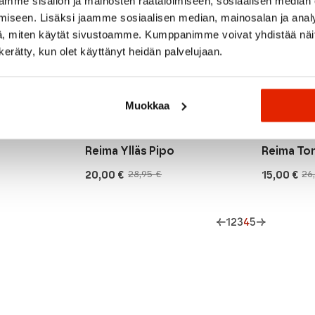
mme sisällön ja mainosten räätälöimiseen, sosiaalisen median
iseen. Lisäksi jaamme sosiaalisen median, mainosalan ja analy
, miten käytät sivustoamme. Kumppanimme voivat yhdistää näitä t
n kerätty, kun olet käyttänyt heidän palvelujaan.
Muokkaa
Reima
Reima
Reima Ylläs Pipo
Reima To
20,00
€
15,00
€
28,95
€
26
Alkuperäinen
Nykyinen
Alkuperäi
Nykyinen
hinta
hinta
hinta
hinta
oli:
on:
oli:
on:
28,95 €.
20,00 €.
26,95 €.
15,00 €.
←
1
2
3
4
5
→