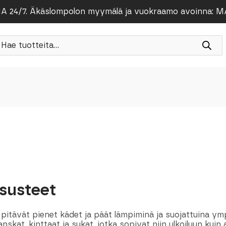
/7. Äkäslompolon myymälä ja vuokraamo avoinna: MA-PE
roducts
earch
susteet
 pitävät pienet kädet ja päät lämpiminä ja suojattuina 
nskat, kinttaat ja sukat, jotka sopivat niin ulkoiluun kuin