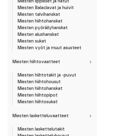
Miesten lippikset ja hatut
Miesten Balaclavat ja huivit
Miesten talvihanskat
Miesten hiihtohanskat
Miesten pyöräilyhanskat
Miesten alushanskat
Miesten sukat
Miesten vyöt ja muut asusteet
Miesten hiihtovaatteet
Miesten hiihtotakit ja -puvut
Miesten hiihtohousut
Miesten hiihtohanskat
Miesten hiihtopipot
Miesten hiihtosukat
Miesten lasketteluvaatteet
Miesten laskettelutakit
Miesten lasketteluhousut