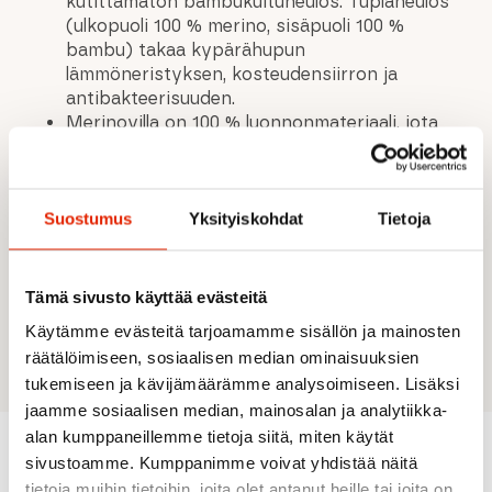
kutittamaton bambukuituneulos. Tuplaneulos
(ulkopuoli 100 % merino, sisäpuoli 100 %
bambu) takaa kypärähupun
lämmöneristyksen, kosteudensiirron ja
antibakteerisuuden.
Merinovilla on 100 % luonnonmateriaali, jota
saadaan merinolampaista. Merinovillan kuidut
sitovat lämmittävää ilmaa ihon ja
kuorikerroksen väliin. Merino-bambuneulos
siirtää tehokkaasti kosteutta pois iholta.
Suostumus
Yksityiskohdat
Tietoja
Antibakteerisen ominaisuuden ansiosta
vaatteen raikastamiseen riittää usein pelkkä
tuuletus. North Outdoorin käyttämä
Tämä sivusto käyttää evästeitä
merinovilla on eettisesti tuotettua mulesing-
Käytämme evästeitä tarjoamamme sisällön ja mainosten
vapaata villaa.
räätälöimiseen, sosiaalisen median ominaisuuksien
tukemiseen ja kävijämäärämme analysoimiseen. Lisäksi
jaamme sosiaalisen median, mainosalan ja analytiikka-
alan kumppaneillemme tietoja siitä, miten käytät
sivustoamme. Kumppanimme voivat yhdistää näitä
tietoja muihin tietoihin, joita olet antanut heille tai joita on