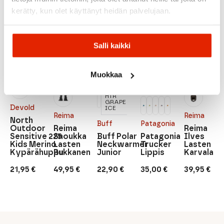
Suositeltua sinulle
kerätty, kun olet käyttänyt heidän palvelujaan.
Salli kaikki
Muokkaa
HTR
SOLID
GRAPE
LAKE
Devold
ICE
BLUE
Reima
Reima
North
Buff
Patagonia
Outdoor
Reima
Reima
Sensitive 225
Snoukka
Buff Polar
Patagonia
Ilves
Kids Merino
Lasten
Neckwarmer
Trucker
Lasten
Kypärähuppu
Rukkanen
Junior
Lippis
Karvalakk
21,95
€
49,95
€
22,90
€
35,00
€
39,95
€