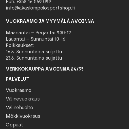
Puh. +358 16 569 099
info@akaslompolosportshop.fi
VUOKRAAMO JA MYYMÄLÄ AVOINNA
Maanantai – Perjantai 9.30-17
Lauantai – Sunnuntai 10-16
Poikkeukset:
16.8. Sunnuntaina suljettu
23.8. Sunnuntaina suljettu
VERKKOKAUPPA AVOINNA 24/7
!
PALVELUT
Vuokraamo
Välinevuokraus
Välinehuolto
Mökkivuokraus
Oppaat