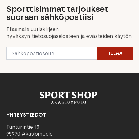
Sporttisimmat tarjoukset
suoraan sähköpostiisi
Tilaamalla uutiskirjeen
hyväksyn
tietosuojaselosteen
ja
evästeiden
käytön.
Email
TILAA
*
YHTEYSTIEDOT
Tunturintie 15
95970 Äkäslompolo