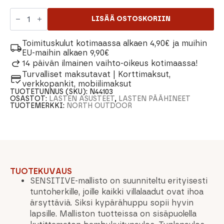
North
Outdoor
LISÄÄ OSTOSKORIIN
Sensitive
225
Merino
Toimituskulut kotimaassa alkaen 4,90€ ja muihin
Balaclava
EU-maihin alkaen 9,90€
Lasten
14 päivän ilmainen vaihto-oikeus kotimaassa!
määrä
Turvalliset maksutavat | Korttimaksut,
verkkopankit, mobiilimaksut
TUOTETUNNUS (SKU):
N44103
OSASTOT:
LASTEN ASUSTEET
,
LASTEN PÄÄHINEET
TUOTEMERKKI:
NORTH OUTDOOR
TUOTEKUVAUS
SENSITIVE-mallisto on suunniteltu erityisesti
tuntoherkille, joille kaikki villalaadut ovat ihoa
ärsyttäviä. Siksi kypärähuppu sopii hyvin
lapsille. Malliston tuotteissa on sisäpuolella