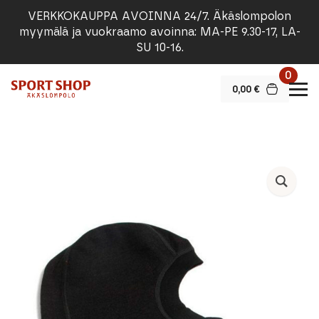
VERKKOKAUPPA AVOINNA 24/7. Äkäslompolon
myymälä ja vuokraamo avoinna: MA-PE 9.30-17, LA-
SU 10-16.
0
0,00
€