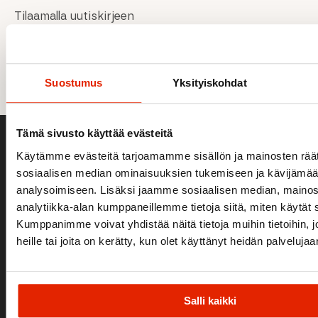
Tilaamalla uutiskirjeen
hyväksyn
tietosuojaselosteen
ja
evästeiden
käytön.
Email
TILAA
*
Suostumus
Yksityiskohdat
Tämä sivusto käyttää evästeitä
Käytämme evästeitä tarjoamamme sisällön ja mainosten räät
sosiaalisen median ominaisuuksien tukemiseen ja kävijäm
analysoimiseen. Lisäksi jaamme sosiaalisen median, mainos
analytiikka-alan kumppaneillemme tietoja siitä, miten käytä
YHTEYSTIEDOT
Kumppanimme voivat yhdistää näitä tietoja muihin tietoihin, jo
Tunturintie 15
heille tai joita on kerätty, kun olet käyttänyt heidän palvelujaa
95970 Äkäslompolo
Puh. +358 16 569 099
info@akaslompolosportshop.fi
Salli kaikki