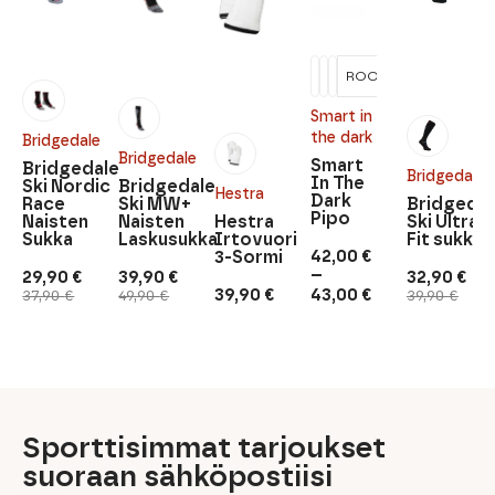
ROOSA/LAKKA
Smart in
the dark
Bridgedale
Bridgedale
Smart
Bridgedale
Bridgedale
In The
Ski Nordic
Bridgedale
Hestra
Dark
Race
Ski MW+
Bridgedal
Pipo
Naisten
Naisten
Hestra
Ski Ultra
Sukka
Laskusukka
Irtovuori
Fit sukka
42,00
€
3-Sormi
–
29,90
€
39,90
€
32,90
€
Hintaluokka:
Alkuperäinen
Nykyinen
Alkuperäinen
Nykyinen
Alkuperäi
Nykyinen
39,90
€
43,00
€
37,90
€
49,90
€
39,90
€
42,00 €
hinta
hinta
hinta
hinta
hinta
hinta
-
oli:
on:
oli:
on:
oli:
on:
43,00 €
37,90 €.
29,90 €.
49,90 €.
39,90 €.
39,90 €.
32,90 €.
Sporttisimmat tarjoukset
suoraan sähköpostiisi