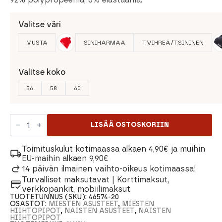
Valitse väri
MUSTA
SINIHARMAA
T.VIHREÄ/T.SININEN
Valitse koko
56
58
60
Swix
Tradition
LISÄÄ OSTOSKORIIN
Hat
määrä
Toimituskulut kotimaassa alkaen 4,90€ ja muihin
EU-maihin alkaen 9,90€
14 päivän ilmainen vaihto-oikeus kotimaassa!
Turvalliset maksutavat | Korttimaksut,
verkkopankit, mobiilimaksut
TUOTETUNNUS (SKU):
46574-20
OSASTOT:
MIESTEN ASUSTEET
,
MIESTEN
HIIHTOPIPOT
,
NAISTEN ASUSTEET
,
NAISTEN
HIIHTOPIPOT