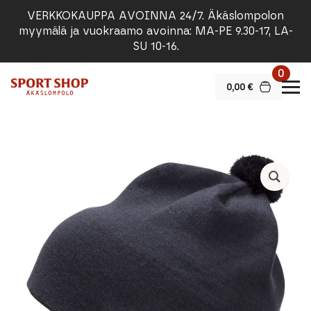
VERKKOKAUPPA AVOINNA 24/7. Äkäslompolon
myymälä ja vuokraamo avoinna: MA-PE 9.30-17, LA-
SU 10-16.
0
0,00
€