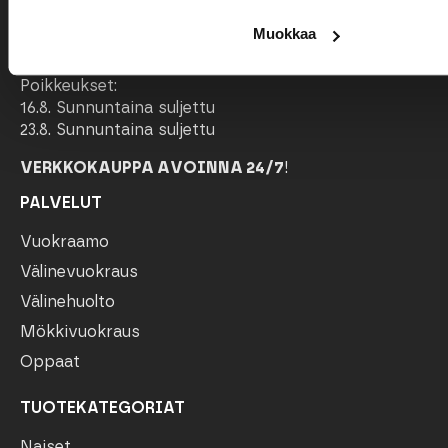
VUOKRAAMO JA MYYMÄLÄ AVOINNA
Muokkaa
Maanantai – Perjantai 9.30-17
Lauantai – Sunnuntai 10-16
Poikkeukset:
16.8. Sunnuntaina suljettu
23.8. Sunnuntaina suljettu
VERKKOKAUPPA AVOINNA 24/7
!
PALVELUT
Vuokraamo
Välinevuokraus
Välinehuolto
Mökkivuokraus
Oppaat
TUOTEKATEGORIAT
Naiset