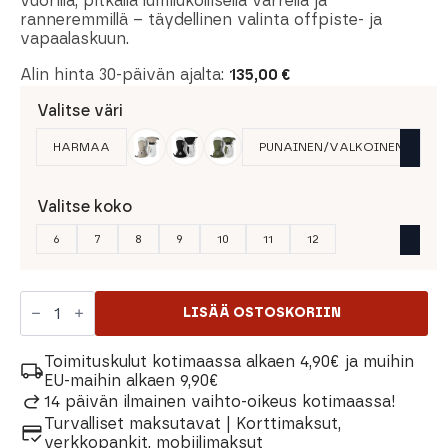
vuorilla, pitkällä lumilukollisella varrella ja
ranneremmillä – täydellinen valinta offpiste- ja
vapaalaskuun.
Alin hinta 30-päivän ajalta:
135,00
€
Valitse väri
HARMAA
PUNAINEN/VALKOINEN
Valitse koko
6
7
8
9
10
11
12
Hestra
Army
LISÄÄ OSTOSKORIIN
Leather
Heli
Ski
Toimituskulut kotimaassa alkaen 4,90€ ja muihin
Rukkanen
EU-maihin alkaen 9,90€
määrä
14 päivän ilmainen vaihto-oikeus kotimaassa!
Turvalliset maksutavat | Korttimaksut,
verkkopankit, mobiilimaksut