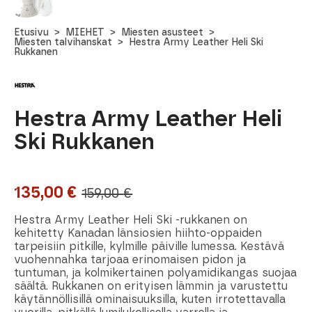
Etusivu
MIEHET
Miesten asusteet
Miesten talvihanskat
Hestra Army Leather Heli Ski
Rukkanen
Hestra Army Leather Heli
Ski Rukkanen
135,00
€
159,00
€
Alkuperäinen
Nykyinen
hinta
hinta
Hestra Army Leather Heli Ski -rukkanen on
kehitetty Kanadan länsiosien hiihto-oppaiden
oli:
on:
tarpeisiin pitkille, kylmille päiville lumessa. Kestävä
vuohennahka tarjoaa erinomaisen pidon ja
159,00 €.
135,00 €.
tuntuman, ja kolmikertainen polyamidikangas suojaa
säältä. Rukkanen on erityisen lämmin ja varustettu
käytännöllisillä ominaisuuksilla, kuten irrotettavalla