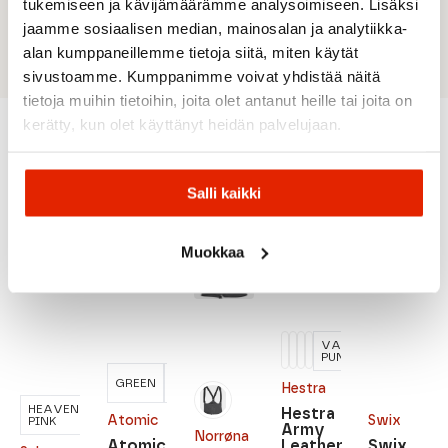
tukemiseen ja kävijämäärämme analysoimiseen. Lisäksi
valjaisiin)
jaamme sosiaalisen median, mainosalan ja analytiikka-
Saatavana myös 3- ja 5-sormisina malleina
alan kumppaneillemme tietoja siitä, miten käytät
sivustoamme. Kumppanimme voivat yhdistää näitä
tietoja muihin tietoihin, joita olet antanut heille tai joita on
kerätty, kun olet käyttänyt heidän palvelujaan.
Suositeltua sinulle
Salli kaikki
ALE
ALE
ALE
ALE
ALE
Muokkaa
VAALEAN
PUNAINEN
LIGHT
GREEN
LILAC
MAROON
OCEAN
Hestra
PURPULE
HEAVENLY
Hestra
LAVENTELI
Atomic
Swix
PINK
Army
Norrøna
Atomic
Leather
Swix