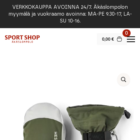
VERKKOKAUPPA AVOINNA 24/7. Äkäslompolon
myymälä ja vuokraamo avoinna: MA-PE 9.30-17, LA-
SU 10-16.
0
0,00
€