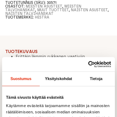
TUOTETUNNUS (SKU):
30571
OSASTOT:
MIESTEN ASUSTEET
,
MIESTEN
TALVIHANSKAT
,
MUUT TUOTTEET
,
NAISTEN ASUSTEET
,
NAISTEN TALVIHANSKAT
TUOTEMERKKI:
HESTRA
TUOTEKUVAUS
Erittäin lämmin rukkanen vaativiin
olosuhteisiin
Kestävä vuohennahka takaa hyvän pidon ja
tuntuman
Suostumus
Yksityiskohdat
Tietoja
Säänkestävä 3-kerroksinen polyamidikangas
Irrotettava ja vaihdettava vuori eri
lämpötiloihin
Pitkä varsi lumilukolla ja Velcro-
Tämä sivusto käyttää evästeitä
rannekiristyksellä
Käytämme evästeitä tarjoamamme sisällön ja mainosten
Ranneremmi estää rukkasen putoamisen
räätälöimiseen, sosiaalisen median ominaisuuksien
Kiinnityslenkki karabiinille (esim. housuihin tai