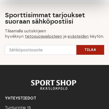
Sporttisimmat tarjoukset
suoraan sähköpostiisi
Tilaamalla uutiskirjeen
hyväksyn
tietosuojaselosteen
ja
evästeiden
käytön.
Email
TILAA
*
YHTEYSTIEDOT
Tunturintie 15