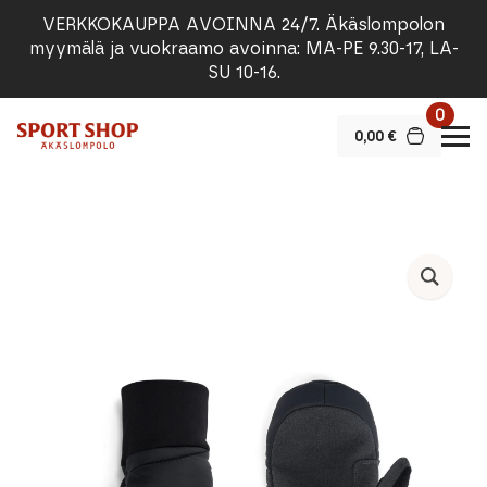
VERKKOKAUPPA AVOINNA 24/7. Äkäslompolon
myymälä ja vuokraamo avoinna: MA-PE 9.30-17, LA-
SU 10-16.
0
0,00
€