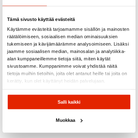
Suositeltua sinulle
Tämä sivusto käyttää evästeitä
ALE
ALE
Käytämme evästeitä tarjoamamme sisällön ja mainosten
räätälöimiseen, sosiaalisen median ominaisuuksien
tukemiseen ja kävijämäärämme analysoimiseen. Lisäksi
jaamme sosiaalisen median, mainosalan ja analytiikka-
alan kumppaneillemme tietoja siitä, miten käytät
sivustoamme. Kumppanimme voivat yhdistää näitä
Hestra
tietoja muihin tietoihin, joita olet antanut heille tai joita on
Hestra
Army
kerätty, kun olet käyttänyt heidän palvelujaan.
Hestra
Norrøna
Leather
Hestra
Lillsport
Hestra
Norrona
Heli Ski
Hestra
Heli Ski
Ski/Snowboard
Lillsport
Lasten
Leather Box
Female
Bib Women
Wool Liner
Sormikka
Salli kaikki
Nahkarukkanen
Käsineet
Alushanska
40,00
€
99,00
€
Alkuperäinen
Nykyinen
Alkuperäi
Nykyinen
69,90
€
159,00
€
34,90
€
65,00
€
119,00
€
hinta
hinta
hinta
hinta
Muokkaa
oli:
on:
oli:
on:
65,00 €.
40,00 €.
119,00 €.
99,00 €.