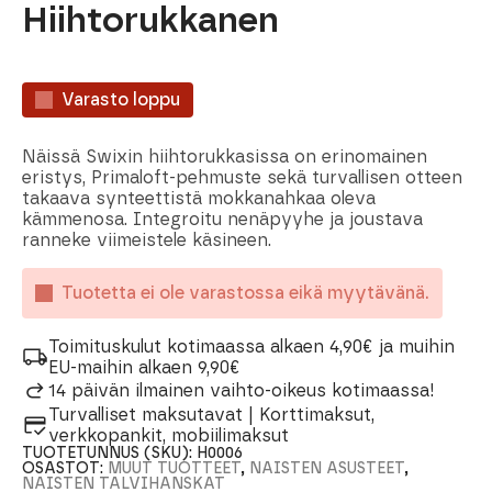
Hiihtorukkanen
Varasto loppu
Näissä Swixin hiihtorukkasissa on erinomainen
eristys, Primaloft-pehmuste sekä turvallisen otteen
takaava synteettistä mokkanahkaa oleva
kämmenosa. Integroitu nenäpyyhe ja joustava
ranneke viimeistele käsineen.
Tuotetta ei ole varastossa eikä myytävänä.
Toimituskulut kotimaassa alkaen 4,90€ ja muihin
EU-maihin alkaen 9,90€
14 päivän ilmainen vaihto-oikeus kotimaassa!
Turvalliset maksutavat | Korttimaksut,
verkkopankit, mobiilimaksut
TUOTETUNNUS (SKU):
H0006
OSASTOT:
MUUT TUOTTEET
,
NAISTEN ASUSTEET
,
NAISTEN TALVIHANSKAT