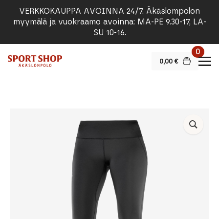
VERKKOKAUPPA AVOINNA 24/7. Äkäslompolon
myymälä ja vuokraamo avoinna: MA-PE 9.30-17, LA-
SU 10-16.
0
0,00
€