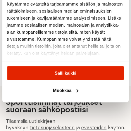
Käytämme evästeitä tarjoamamme sisällön ja mainosten
räätälöimiseen, sosiaalisen median ominaisuuksien
Maloja
Halti
Icebreaker
tukemiseen ja kävijämäärämme analysoimiseen. Lisäksi
Maloja
Halti
PunyaM.
Halla W
Icebreak
jaamme sosiaalisen median, mainosalan ja analytiikka-
RAB
Maloja
1/2 Trail
Xc
Merino
alan kumppaneillemme tietoja siitä, miten käytät
Rab
Maloja
Running
Training
Run+
Cinder
NelkenwurzM.
Tights
Anorak
Ultralight
sivustoamme. Kumppanimme voivat yhdistää näitä
Phantom
Naisten
Naisten
Naisten
Crew
tietoja muihin tietoihin, joita olet antanut heille tai joita on
Naisten
Juoksutakki
Shortsit
Takki
Naisten
Kuoritakki
Sukat
kerätty, kun olet käyttänyt heidän palvelujaan.
99,00
€
45,00
€
77,40
€
Alkuperäinen
Nykyinen
Alkuperäinen
Nykyinen
Alkuperäinen
Nykyinen
240,00
€
25,95
€
160,00
€
75,00
€
129,00
€
hinta
hinta
hinta
hinta
hinta
hinta
oli:
on:
oli:
on:
oli:
on:
Salli kaikki
160,00 €.
99,00 €.
75,00 €.
45,00 €.
129,00 €.
77,40 €.
Muokkaa
Sporttisimmat tarjoukset
suoraan sähköpostiisi
Tilaamalla uutiskirjeen
hyväksyn
tietosuojaselosteen
ja
evästeiden
käytön.