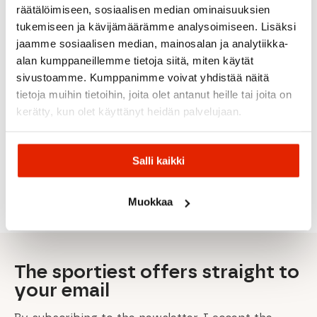
räätälöimiseen, sosiaalisen median ominaisuuksien
tukemiseen ja kävijämäärämme analysoimiseen. Lisäksi
jaamme sosiaalisen median, mainosalan ja analytiikka-
Picture
alan kumppaneillemme tietoja siitä, miten käytät
Organic
Patagonia
Icebreaker
sivustoamme. Kumppanimme voivat yhdistää näitä
Clothing
Maloja
Patagonia
Icebreaker
tietoja muihin tietoihin, joita olet antanut heille tai joita on
Rukka
Endless
Merino Blend
Picture
Maloja
kerätty, kun olet käyttänyt heidän palvelujaan.
Run 7/8
75 Cool-Lite™
Rukka
Outif
SimonaM.
Women's
Featherlight™
Maarala
Women's
Women's
tights
Women's T-
Women's
Softshell
Sports
shirt
Shirt
Jacket
Bra
Salli kaikki
50,00
€
Original
Current
89,95
€
49,90
€
108,00
€
70,00
€
100,00
€
price
price
was:
is:
Muokkaa
100,00 €.
50,00 €.
The sportiest offers straight to
your email