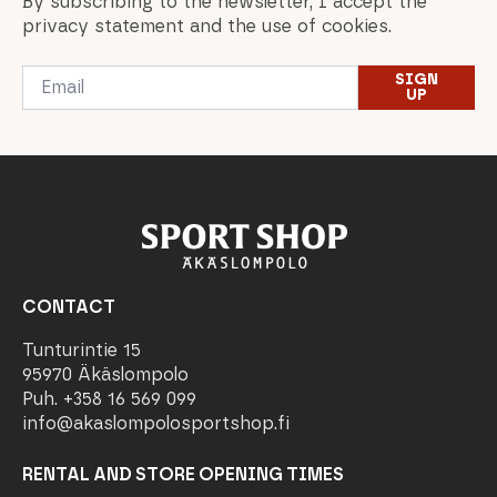
By subscribing to the newsletter, I accept the
privacy statement and the use of cookies.
Email
SIGN
*
UP
CONTACT
Tunturintie 15
95970 Äkäslompolo
Puh. +358 16 569 099
info@akaslompolosportshop.fi
RENTAL AND STORE OPENING TIMES