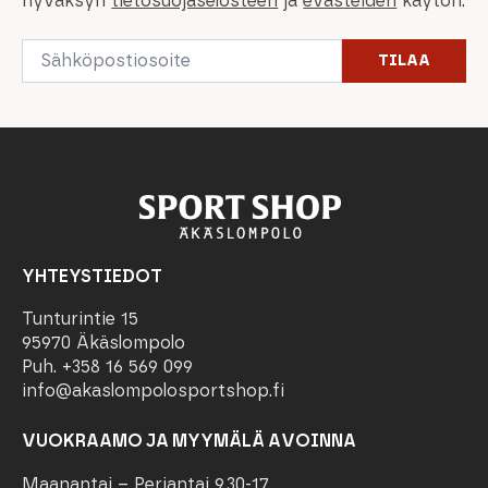
hyväksyn
tietosuojaselosteen
ja
evästeiden
käytön.
Email
TILAA
*
YHTEYSTIEDOT
Tunturintie 15
95970 Äkäslompolo
Puh. +358 16 569 099
info@akaslompolosportshop.fi
VUOKRAAMO JA MYYMÄLÄ AVOINNA
Maanantai – Perjantai 9.30-17