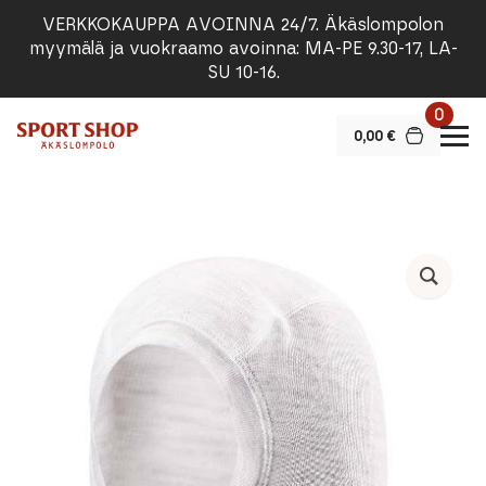
VERKKOKAUPPA AVOINNA 24/7. Äkäslompolon
myymälä ja vuokraamo avoinna: MA-PE 9.30-17, LA-
SU 10-16.
0
0,00
€