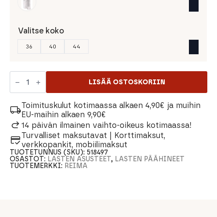
Valitse koko
36
40
44
Reima
Jupiter
LISÄÄ OSTOSKORIIN
Kypärämyssy
määrä
Toimituskulut kotimaassa alkaen 4,90€ ja muihin
EU-maihin alkaen 9,90€
14 päivän ilmainen vaihto-oikeus kotimaassa!
Turvalliset maksutavat | Korttimaksut,
verkkopankit, mobiilimaksut
TUOTETUNNUS (SKU):
518497
OSASTOT:
LASTEN ASUSTEET
,
LASTEN PÄÄHINEET
TUOTEMERKKI:
REIMA