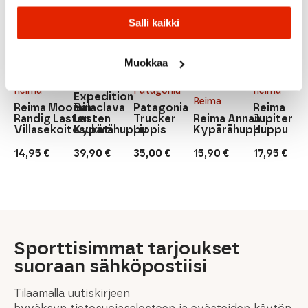
Salli kaikki
DAWN
MAROON
Blackstrap
Muokkaa
Blackstrap
LIILA
Kid's
Reima
Patagonia
Reima
Expedition
Reima
Reima Moomin
Balaclava
Patagonia
Reima
Randig Lasten
Lasten
Trucker
Reima Annan
Jupiter
Villasekoitesukat
Kypärähuppu
Lippis
Kypärähuppu
Huppu
14,95
€
39,90
€
35,00
€
15,90
€
17,95
€
Sporttisimmat tarjoukset
suoraan sähköpostiisi
Tilaamalla uutiskirjeen