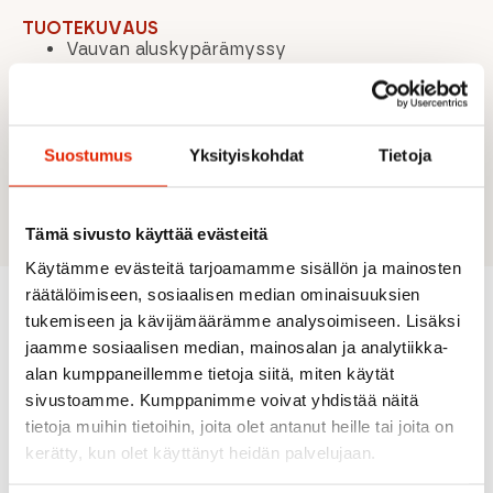
TUOTEKUVAUS
Vauvan aluskypärämyssy
Pehmeä Merinovilla/Tencel®-sekoite
täydelliseen lämmönsäätelyyn
Vuoriton malli
Ei takasaumaa
Suostumus
Yksityiskohdat
Tietoja
Reima-merkki sivussa
Materiaali: 72% villa, 28% lyocell
Tämä sivusto käyttää evästeitä
Käytämme evästeitä tarjoamamme sisällön ja mainosten
räätälöimiseen, sosiaalisen median ominaisuuksien
tukemiseen ja kävijämäärämme analysoimiseen. Lisäksi
Suositeltua sinulle
jaamme sosiaalisen median, mainosalan ja analytiikka-
alan kumppaneillemme tietoja siitä, miten käytät
sivustoamme. Kumppanimme voivat yhdistää näitä
tietoja muihin tietoihin, joita olet antanut heille tai joita on
kerätty, kun olet käyttänyt heidän palvelujaan.