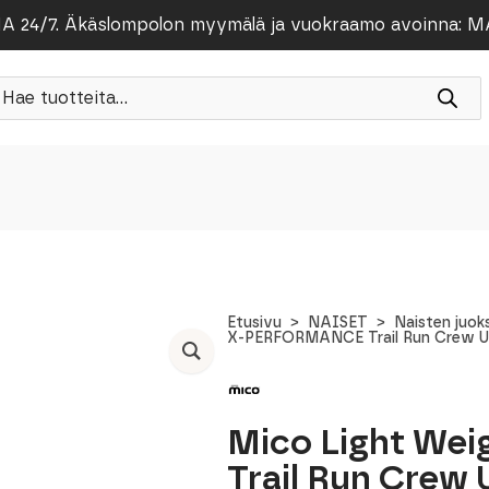
/7. Äkäslompolon myymälä ja vuokraamo avoinna: MA-PE
roducts
earch
Etusivu
NAISET
Naisten juo
X-PERFORMANCE Trail Run Crew Un
Mico Light We
Trail Run Crew