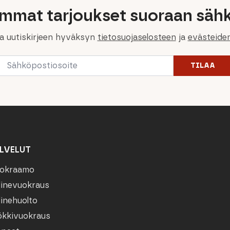
immat tarjoukset suoraan sähk
la uutiskirjeen hyväksyn
tietosuojaselosteen
ja
evästeide
Email
TILAA
*
LVELUT
okraamo
linevuokraus
linehuolto
kkivuokraus