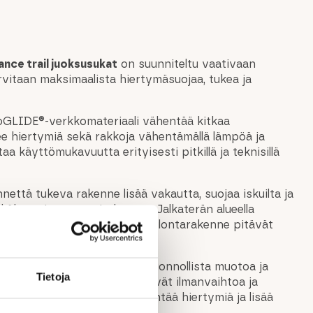
ce trail juoksusukat
on suunniteltu vaativaan
rvitaan maksimaalista hiertymäsuojaa, tukea ja
oGLIDE®-verkkomateriaali vähentää kitkaa
ee hiertymiä sekä rakkoja vähentämällä lämpöä ja
 käyttömukavuutta erityisesti pitkillä ja teknisillä
nnettä tukeva rakenne lisää vakautta, suojaa iskuilta ja
äkestoisessa rasituksessa. Jalkaterän alueella
tinen tukivyö ja erityinen neulontarakenne pitävät
akenne seuraa varpaiden luonnollista muotoa ja
Tietoja
ngittävät mikrokanaalit lisäävät ilmanvaihtoa ja
Saumaton varvasrakenne vähentää hiertymiä ja lisää
tta.