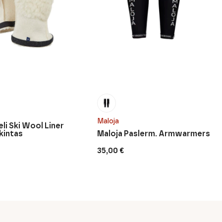
WHITE;
EAN
VIOLETTI
PEACH
EA
SHERBET
Maloja
li Ski Wool Liner
kintas
Maloja Paslerm. Armwarmers
35,00
€