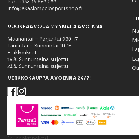
Op
Puh. +358 16 569 099
info@akaslompolosportshop.fi
TU
VUOKRAAMO JA MYYMÄLÄ AVOINNA
Na
Maanantai – Perjantai 9.30-17
Mi
Lauantai – Sunnuntai 10-16
La
Poikkeukset:
Laj
16.8. Sunnuntaina suljettu
23.8. Sunnuntaina suljettu
Ou
VERKKOKAUPPA AVOINNA 24/7
!
[ci_cookiepolicy]