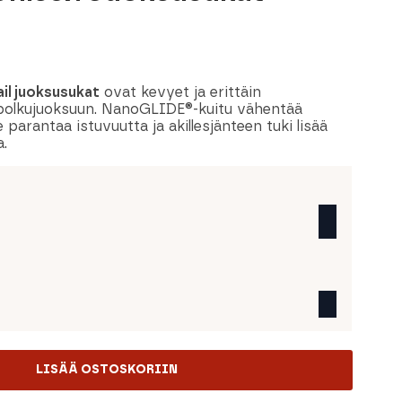
l juoksusukat
ovat kevyet ja erittäin
 polkujuoksuun. NanoGLIDE®-kuitu vähentää
rantaa istuvuutta ja akillesjänteen tuki lisää
a.
LISÄÄ OSTOSKORIIN