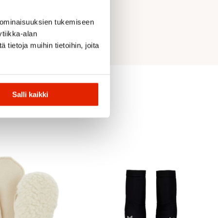
 ominaisuuksien tukemiseen
tiikka-alan
ietoja muihin tietoihin, joita
Salli kaikki