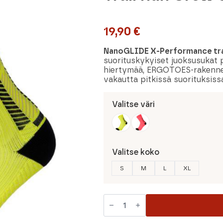
19,90
€
NanoGLIDE X-Performance trai
suorituskykyiset juoksusukat
hiertymää, ERGOTOES-rakenne pa
vakautta pitkissä suorituksiss
Valitse väri
Valitse koko
S
M
L
XL
Mico
Light
Weight
X-