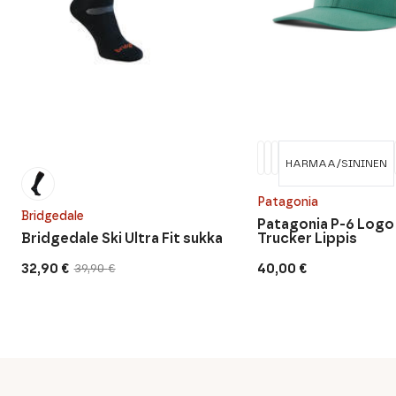
HARMAA/SININEN
Patagonia
Bridgedale
Patagonia P-6 Logo
Bridgedale Ski Ultra Fit sukka
Trucker Lippis
32,90
€
40,00
€
39,90
€
Alkuperäinen
Nykyinen
hinta
hinta
oli:
on:
39,90 €.
32,90 €.