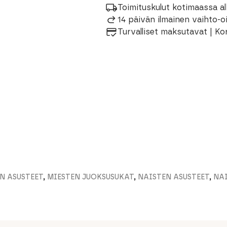
PERFORMANCE
Toimituskulut kotimaassa al
Trail
14 päivän ilmainen vaihto-
Run
Crew
Turvalliset maksutavat | Ko
Unisex
Juoksusukat
määrä
N ASUSTEET
,
MIESTEN JUOKSUSUKAT
,
NAISTEN ASUSTEET
,
NA