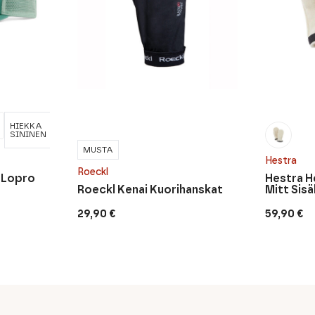
HIEKKA
MINTUN
OKRAN
VAAL
KHAKI
PERSIKKA
SININEN
VIHREÄ
VÄRINEN
RUSK
MUSTA
Hestra
Roeckl
 Lopro
Hestra He
Roeckl Kenai Kuorihanskat
Mitt Sisä
29,90
€
59,90
€