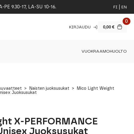
 9.30-17, LA-SU 10-16.
FI
EN
0
KIRJAUDU
0,00
€
VUOKRAAMO
HUOLTO
ksuvaatteet
Naisten juoksusukat
Mico Light Weight
isex Juoksusukat
ight X-PERFORMANCE
 Unisex Juoksusukat