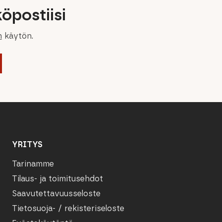
öpostiisi
n
käytön.
YRITYS
Tarinamme
Tilaus- ja toimitusehdot
Saavutettavuusseloste
Tietosuoja- / rekisteriseloste