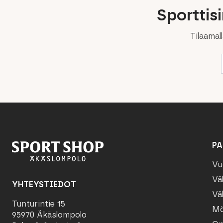
Sporttis
Tilaamal
PA
Vu
Vä
YHTEYSTIEDOT
Vä
Tunturintie 15
Mö
95970 Äkäslompolo