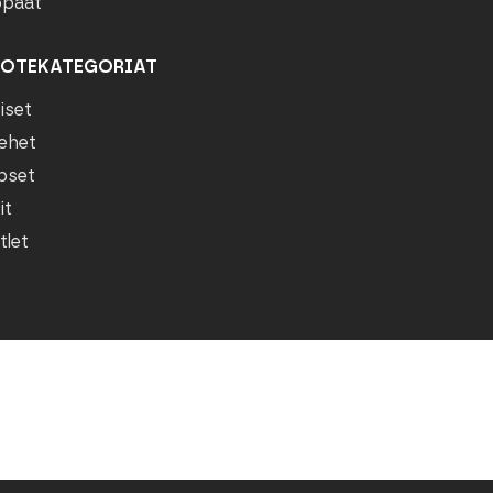
paat
OTEKATEGORIAT
iset
ehet
pset
it
tlet