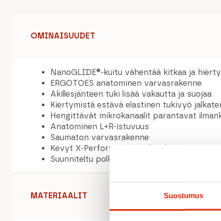
OMINAISUUDET
NanoGLIDE®-kuitu vähentää kitkaa ja hiert
ERGOTOES anatominen varvasrakenne
Akillesjänteen tuki lisää vakautta ja suojaa
Kiertymistä estävä elastinen tukivyö jalkat
Hengittävät mikrokanaalit parantavat ilman
Anatominen L+R-istuvuus
Saumaton varvasrakenne
Kevyt X-Performance trail -rakenne
Suunniteltu polkujuoksuun ja pitkäkestoise
MATERIAALIT
Suostumus