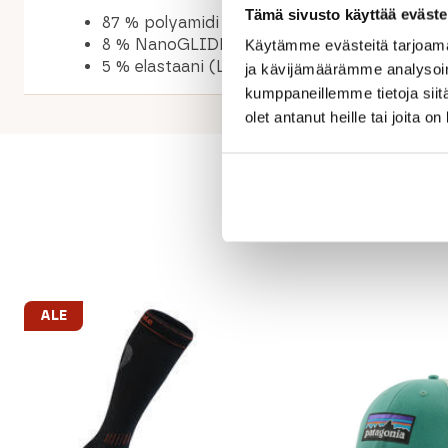
Tämä sivusto käyttää eväste
87 % polyamidi (PA)
8 % NanoGLIDE® kuitu
Käytämme evästeitä tarjoama
5 % elastaani (LYCRA®)
ja kävijämäärämme analysoim
kumppaneillemme tietoja siitä
olet antanut heille tai joita o
ALE