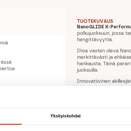
TUOTEKUVAUS
NanoGLIDE X-Performan
polkujuoksuun, jossa ta
hengittävyyttä.
ymiä
Ihoa vasten oleva Nan
merkittävästi ja ehkäis
erässä
hankausta. Tämä parantaa
kiertoa
juoksuilla.
Innovatiivinen akillesjä
vähentää väsymistä pitk
kiertymistä estävä elas
en käyttöön
sukan paikallaan.
ERGOTOES-anatominen r
Yksityiskohdat
parantaa istuvuutta. He
pitävät jalat kuivina. 
pitkäkestoista mukavuu