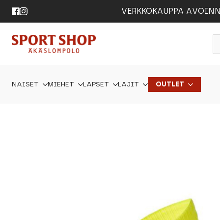
VERKKOKAUPPA AVOINNA 24
P
s
NAISET
MIEHET
LAPSET
LAJIT
OUTLET