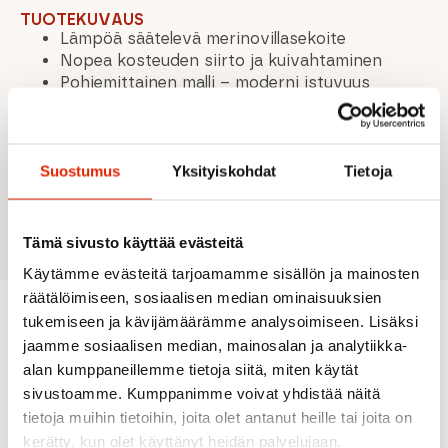
TUOTEKUVAUS
Lämpöä säätelevä merinovillasekoite
Nopea kosteuden siirto ja kuivahtaminen
Pohjemittainen malli – moderni istuvuus
Maloja-logo tyylikkäässä kontrastiraidassa
Miellyttävä ja hengittävä myös intensiivisessä
liikunnassa
Soveltuu juoksuun, pyöräilyyn, ulkoiluun ja
Suostumus
Yksityiskohdat
Tietoja
arkeen
Sukkien koot: 36-38, 39-42, 43-46
Tämä sivusto käyttää evästeitä
Käytämme evästeitä tarjoamamme sisällön ja mainosten
räätälöimiseen, sosiaalisen median ominaisuuksien
tukemiseen ja kävijämäärämme analysoimiseen. Lisäksi
jaamme sosiaalisen median, mainosalan ja analytiikka-
Suositeltua sinulle
alan kumppaneillemme tietoja siitä, miten käytät
sivustoamme. Kumppanimme voivat yhdistää näitä
tietoja muihin tietoihin, joita olet antanut heille tai joita on
ALE
kerätty, kun olet käyttänyt heidän palvelujaan.