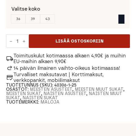
Valitse koko
36
39
43
Maloja
PeroneM.
LISÄÄ OSTOSKORIIN
Urheilusukat
määrä
Toimituskulut kotimaassa alkaen 4,90€ ja muihin
EU-maihin alkaen 9,90€
14 päivän ilmainen vaihto-oikeus kotimaassa!
Turvalliset maksutavat | Korttimaksut,
verkkopankit, mobiilimaksut
TUOTETUNNUS (SKU):
40306-1-25
OSASTOT:
MIESTEN ASUSTEET
,
MIESTEN MUUT SUKAT
,
MIESTEN SUKAT
,
NAISTEN ASUSTEET
,
NAISTEN MUUT
SUKAT
,
NAISTEN SUKAT
TUOTEMERKKI:
MALOJA