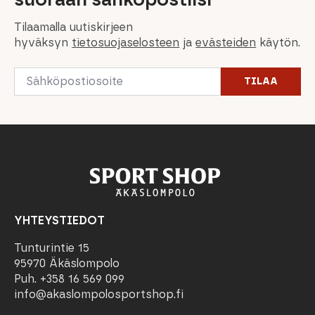
Tilaamalla uutiskirjeen
hyväksyn
tietosuojaselosteen
ja
evästeiden
käytön.
Email
TILAA
*
YHTEYSTIEDOT
Tunturintie 15
95970 Äkäslompolo
Puh. +358 16 569 099
info@akaslompolosportshop.fi