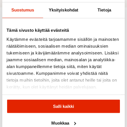
Suostumus
Yksityiskohdat
Tietoja
Suositeltua sinulle
Tämä sivusto käyttää evästeitä
Käytämme evästeitä tarjoamamme sisällön ja mainosten
räätälöimiseen, sosiaalisen median ominaisuuksien
ALE
ALE
ALE
tukemiseen ja kävijämäärämme analysoimiseen. Lisäksi
jaamme sosiaalisen median, mainosalan ja analytiikka-
alan kumppaneillemme tietoja siitä, miten käytät
sivustoamme. Kumppanimme voivat yhdistää näitä
tietoja muihin tietoihin, joita olet antanut heille tai joita on
kerätty, kun olet käyttänyt heidän palvelujaan.
Picture
Amundsen
Ortovox
Patagonia
Picture
Organic
Sports
Ortovox
Patagonia
Organic
Clothing
Swisswool
Pine Bank
Amundse
Clothing
Salli kaikki
Piz Boé
3-In-1
Picture Glawi
Peak
Picture Lement
Naisten
Naisten
Naisten
Parka
Naisten
Takki
Takki
Laskettelutakki
Naisten
Laskettelutakki
Talvitakki
Muokkaa
256,00
€
275,00
€
140,00
€