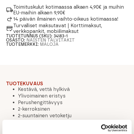
Toimituskulut kotimaassa alkaen 4,90€ ja muihin
EU-maihin alkaen 9,90€
14 päivän ilmainen vaihto-oikeus kotimaassa!
Turvalliset maksutavat | Korttimaksut,
verkkopankit, mobiilimaksut
TUOTETUNNUS (SKU):
34183-1
OSASTO:
NAISTEN TALVITAKIT
TUOTEMERKKI:
MALOJA
TUOTEKUVAUS
Kestävä, vettä hylkivä
Ylivoimainen eristys
Perushengittävyys
2-kerroksinen
2-suuntainen vetoketju
Irrotettava huppu