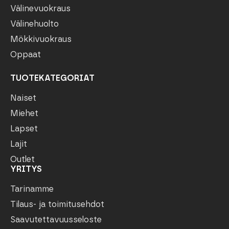
Välinevuokraus
Välinehuolto
Mökkivuokraus
Oppaat
TUOTEKATEGORIAT
Naiset
Miehet
Lapset
Lajit
Outlet
YRITYS
Tarinamme
Tilaus- ja toimitusehdot
Saavutettavuusseloste