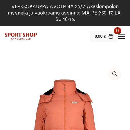
VERKKOKAUPPA AVOINNA 24/7. Äkäslompolon
myymälä ja vuokraamo avoinna: MA-PE 9.30-17, LA-
SU 10-16.
0
0,00
€