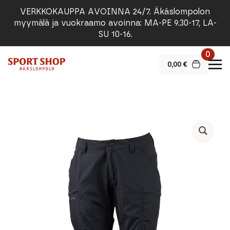
VERKKOKAUPPA AVOINNA 24/7. Äkäslompolon
myymälä ja vuokraamo avoinna: MA-PE 9.30-17, LA-
SU 10-16.
0
0,00
€