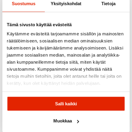
Suostumus
Yksityiskohdat
Tietoja
Suositeltua sinulle
Tämä sivusto käyttää evästeitä
ALE
ALE
ALE
Käytämme evästeitä tarjoamamme sisällön ja mainosten
räätälöimiseen, sosiaalisen median ominaisuuksien
tukemiseen ja kävijämäärämme analysoimiseen. Lisäksi
jaamme sosiaalisen median, mainosalan ja analytiikka-
alan kumppaneillemme tietoja siitä, miten käytät
sivustoamme. Kumppanimme voivat yhdistää näitä
RAB
tietoja muihin tietoihin, joita olet antanut heille tai joita on
Rab
Patagonia
Incline
kerätty, kun olet käyttänyt heidän palvelujaan.
Amundsen
Kari
Vapour-
Patagonia
Sports
Traa
Haglöfs
Rise
Alpine
Naisten
Amundsen
Guide
Kari Traa Thale
Haglöfs A
Softshell
Field
Pants
Naisten
Pant Nais
Salli kaikki
Housut
Naisten
Naisten
Retkeilyhousut
Ulkoiluho
Housut
Housut
119,00
€
71,40
€
149,00
€
Alkuperäinen
Nykyinen
Alkuperäinen
Nykyinen
Alkuperäi
Nykyinen
Muokkaa
269,00
€
250,00
€
170,00
€
119,00
€
199,00
€
hinta
hinta
hinta
hinta
hinta
hinta
oli:
on:
oli:
on:
oli:
on: