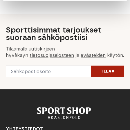
170,00 €.
119,00 €.
119,00 €.
71,40 €.
199,00 €.
149,00 €.
Sporttisimmat tarjoukset
suoraan sähköpostiisi
Tilaamalla uutiskirjeen
hyväksyn
tietosuojaselosteen
ja
evästeiden
käytön.
Email
TILAA
*
YHTEYSTIEDOT