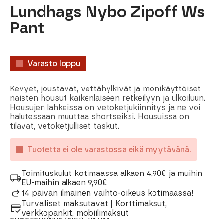
Lundhags Nybo Zipoff Ws
Pant
Varasto loppu
Kevyet, joustavat, vettähylkivät ja monikäyttöiset
naisten housut kaikenlaiseen retkeilyyn ja ulkoiluun.
Housujen lahkeissa on vetoketjukiinnitys ja ne voi
halutessaan muuttaa shortseiksi. Housuissa on
tilavat, vetoketjulliset taskut.
Tuotetta ei ole varastossa eikä myytävänä.
Toimituskulut kotimaassa alkaen 4,90€ ja muihin
EU-maihin alkaen 9,90€
14 päivän ilmainen vaihto-oikeus kotimaassa!
Turvalliset maksutavat | Korttimaksut,
verkkopankit, mobiilimaksut