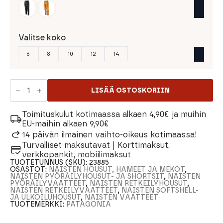
Valitse koko
6
8
10
12
14
Patagonia
W's
LISÄÄ OSTOSKORIIN
Dirt
Craft
Pants
Toimituskulut kotimaassa alkaen 4,90€ ja muihin
Naisten
EU-maihin alkaen 9,90€
Housut
14 päivän ilmainen vaihto-oikeus kotimaassa!
määrä
Turvalliset maksutavat | Korttimaksut,
verkkopankit, mobiilimaksut
TUOTETUNNUS (SKU):
23885
OSASTOT:
NAISTEN HOUSUT, HAMEET JA MEKOT
,
NAISTEN PYÖRÄILYHOUSUT- JA SHORTSIT
,
NAISTEN
PYÖRÄILYVAATTEET
,
NAISTEN RETKEILYHOUSUT
,
NAISTEN RETKEILYVAATTEET
,
NAISTEN SOFTSHELL-
JA ULKOILUHOUSUT
,
NAISTEN VAATTEET
TUOTEMERKKI:
PATAGONIA