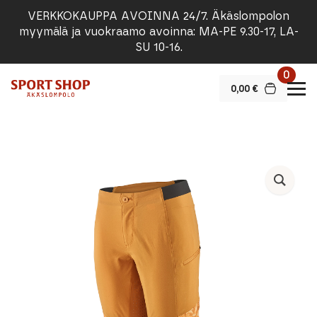
VERKKOKAUPPA AVOINNA 24/7. Äkäslompolon
myymälä ja vuokraamo avoinna: MA-PE 9.30-17, LA-
SU 10-16.
0
0,00
€