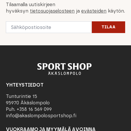
Tilaamalla uutiskirjeen
hyväksyn
tietosuojaselosteen
ja
evästeiden
käytön.
Email
TILAA
*
YHTEYSTIEDOT
Tunturintie 15
95970 Äkäslompolo
Puh. +358 16 569 099
info@akaslompolosportshop.fi
VUOKRAAMO JA MYYMÄLÄ AVOINNA