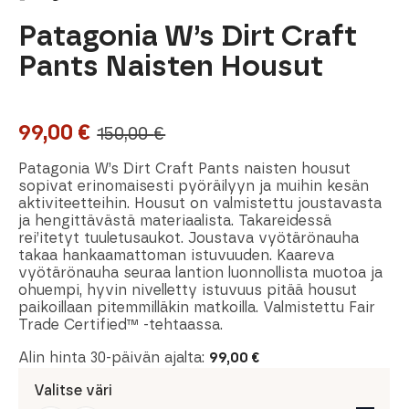
Patagonia W’s Dirt Craft
Pants Naisten Housut
99,00
€
150,00
€
Alkuperäinen
Nykyinen
hinta
hinta
Patagonia W’s Dirt Craft Pants naisten housut
sopivat erinomaisesti pyöräilyyn ja muihin kesän
oli:
on:
aktiviteetteihin. Housut on valmistettu joustavasta
ja hengittävästä materiaalista. Takareidessä
150,00 €.
99,00 €.
rei’itetyt tuuletusaukot. Joustava vyötärönauha
takaa hankaamattoman istuvuuden. Kaareva
vyötärönauha seuraa lantion luonnollista muotoa ja
ohuempi, hyvin nivelletty istuvuus pitää housut
paikoillaan pitemmilläkin matkoilla. Valmistettu Fair
Trade Certified™ -tehtaassa.
Alin hinta 30-päivän ajalta:
99,00
€
Valitse väri