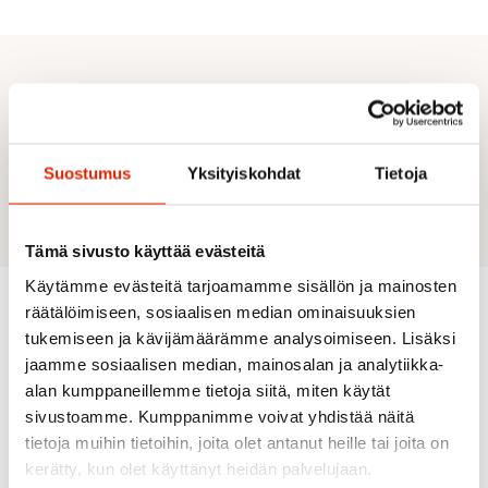
TUOTEKUVAUS
Joustavaa, hengittävää materiaalia
Joustava ja kaareva vyötärönauha
Kaksi vetoketjullista taskua
Suostumus
Yksityiskohdat
Tietoja
Rei'itetyt tuuletusaukot
Tämä sivusto käyttää evästeitä
Käytämme evästeitä tarjoamamme sisällön ja mainosten
räätälöimiseen, sosiaalisen median ominaisuuksien
tukemiseen ja kävijämäärämme analysoimiseen. Lisäksi
Suositeltua sinulle
jaamme sosiaalisen median, mainosalan ja analytiikka-
alan kumppaneillemme tietoja siitä, miten käytät
sivustoamme. Kumppanimme voivat yhdistää näitä
ALE
ALE
ALE
ALE
tietoja muihin tietoihin, joita olet antanut heille tai joita on
kerätty, kun olet käyttänyt heidän palvelujaan.