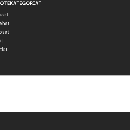
OTEKATEGORIAT
iset
ehet
pset
it
tlet