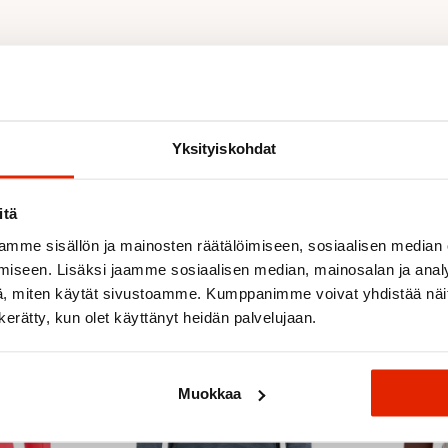
Yksityiskohdat
Suositeltua sinulle
itä
mme sisällön ja mainosten räätälöimiseen, sosiaalisen median
ALE
ALE
iseen. Lisäksi jaamme sosiaalisen median, mainosalan ja analy
, miten käytät sivustoamme. Kumppanimme voivat yhdistää näitä t
n kerätty, kun olet käyttänyt heidän palvelujaan.
Muokkaa