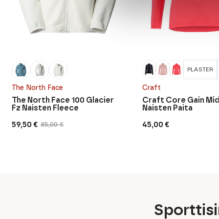
PLASTER
The North Face
Craft
The North Face 100 Glacier
Craft Core Gain Mi
Fz Naisten Fleece
Naisten Paita
59,50
€
45,00
€
85,00
€
Alkuperäinen
Nykyinen
hinta
hinta
oli:
on:
85,00 €.
59,50 €.
Sporttis