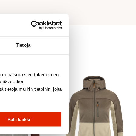
Tietoja
 ominaisuuksien tukemiseen
tiikka-alan
ietoja muihin tietoihin, joita
Salli kaikki