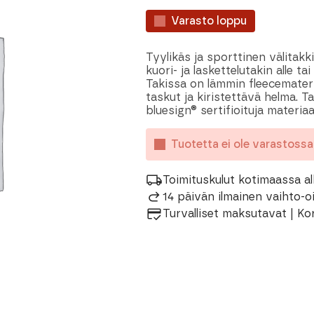
Varasto loppu
Tyylikäs ja sporttinen välitakk
kuori- ja laskettelutakin alle ta
Takissa on lämmin fleecemateria
taskut ja kiristettävä helma. T
bluesign® sertifioituja materiaa
Tuotetta ei ole varastoss
Toimituskulut kotimaassa al
14 päivän ilmainen vaihto-
Turvalliset maksutavat | Ko