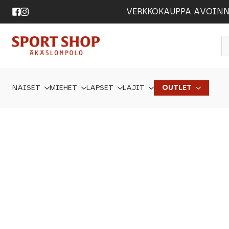
VERKKOKAUPPA AVOINNA 24
P
s
NAISET
MIEHET
LAPSET
LAJIT
OUTLET