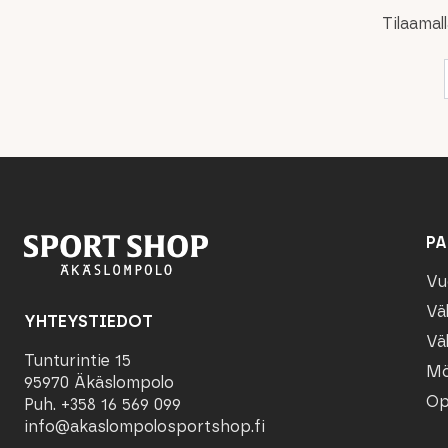
Tilaamal
PA
Vu
Vä
YHTEYSTIEDOT
Vä
Tunturintie 15
Mö
95970 Äkäslompolo
Op
Puh. +358 16 569 099
info@akaslompolosportshop.fi