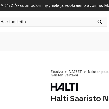
/7. Äkäslompolon myymälä ja vuokraamo avoinna: MA-PE
roducts
earch
Etusivu
NAISET
Naisten paid
Naisten Välitakki
Halti Saaristo N