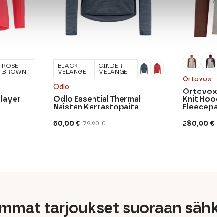
ROSE
BLACK
CINDER
BROWN
MELANGE
MELANGE
Ortovox
Odlo
Ortovox 
dlayer
Odlo Essential Thermal
Knit Hoo
Naisten Kerrastopaita
Fleecepa
50,00
€
280,00
€
79,90
€
Alkuperäinen
Nykyinen
Alkuperä
Nykyine
hinta
hinta
hinta
hinta
oli:
on:
oli:
on:
79,90 €.
50,00 €.
350,00 €.
280,00 €.
immat tarjoukset suoraan sähk