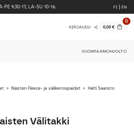
 9.30-17, LA-SU 10-16.
FI
EN
0
KIRJAUDU
0,00
€
VUOKRAAMO
HUOLTO
at
Naisten Fleece- ja välikerrospaidat
Halti Saaristo
aisten Välitakki