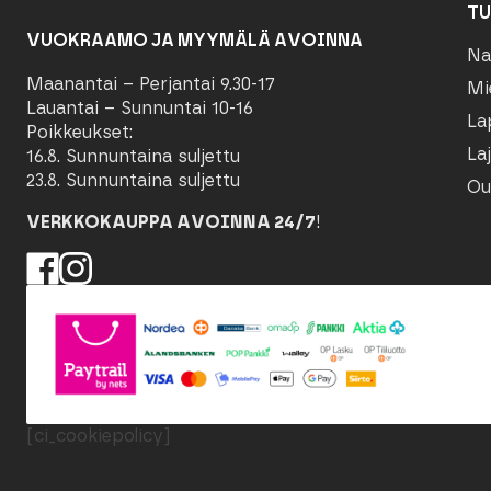
TU
VUOKRAAMO JA MYYMÄLÄ AVOINNA
Na
Maanantai – Perjantai 9.30-17
Mi
Lauantai – Sunnuntai 10-16
La
Poikkeukset:
Laj
16.8. Sunnuntaina suljettu
23.8. Sunnuntaina suljettu
Ou
VERKKOKAUPPA AVOINNA 24/7
!
[ci_cookiepolicy]