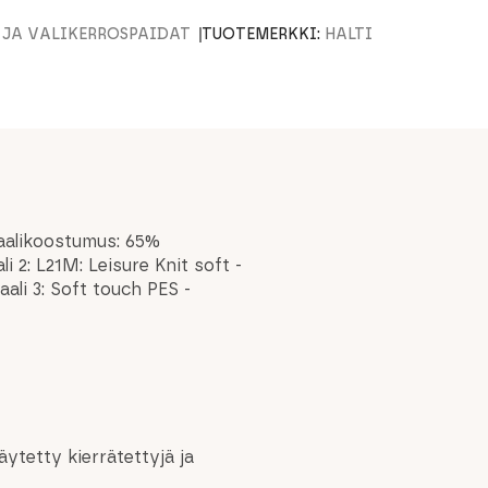
- JA VÄLIKERROSPAIDAT
TUOTEMERKKI:
HALTI
iaalikoostumus: 65%
 2: L21M: Leisure Knit soft -
ali 3: Soft touch PES -
ytetty kierrätettyjä ja