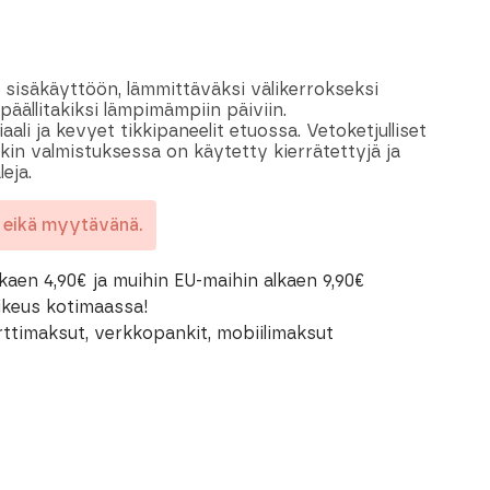
i sisäkäyttöön, lämmittäväksi välikerrokseksi
i päällitakiksi lämpimämpiin päiviin.
ali ja kevyet tikkipaneelit etuossa. Vetoketjulliset
akin valmistuksessa on käytetty kierrätettyjä ja
leja.
a eikä myytävänä.
kaen 4,90€ ja muihin EU-maihin alkaen 9,90€
oikeus kotimaassa!
rttimaksut, verkkopankit, mobiilimaksut