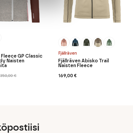
Fjällräven
Fleece GP Classic
dy Naisten
Fjällräven Abisko Trail
ita
Naisten Fleece
169,00
€
350,00
€
inen
n
öpostiisi