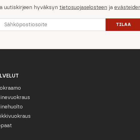
la uutiskirjeen hyväksyn
tietosuojaselosteen
ja
evästeide
Email
TILAA
*
LVELUT
okraamo
linevuokraus
linehuolto
kkivuokraus
paat