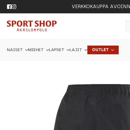
VERKKOKAUPPA AVOINNA 24
P
s
NAISET
MIEHET
LAPSET
LAJIT
OUTLET