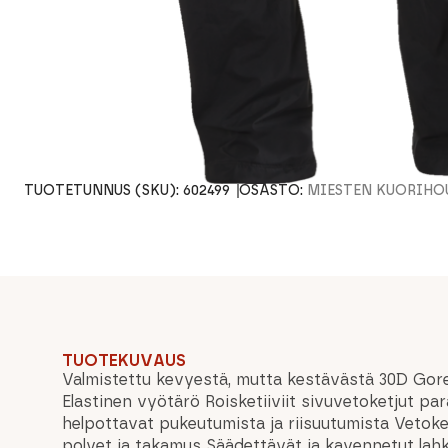
TUOTETUNNUS (SKU):
602499
OSASTO:
MIESTEN KUORIHO
TUOTEKUVAUS
Valmistettu kevyestä, mutta kestävästä 30D Gor
Elastinen vyötärö Roisketiiviit sivuvetoketjut par
helpottavat pukeutumista ja riisuutumista Vetoket
polvet ja takamus Säädettävät ja kavennetut lah