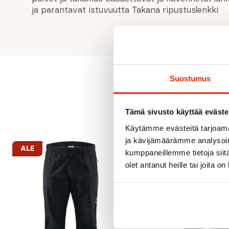
ja parantavat istuvuutta Takana ripustuslenkki
Suostumus
Tämä sivusto käyttää eväste
Käytämme evästeitä tarjoama
ja kävijämäärämme analysoim
ALE
kumppaneillemme tietoja siitä
olet antanut heille tai joita o