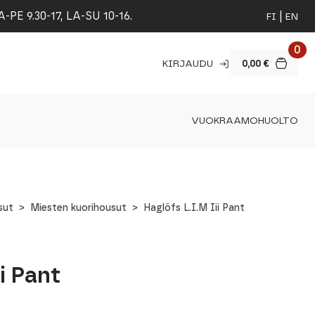
 9.30-17, LA-SU 10-16.
FI
EN
0
KIRJAUDU
0,00
€
VUOKRAAMO
HUOLTO
sut
Miesten kuorihousut
Haglöfs L.I.M Iii Pant
i Pant