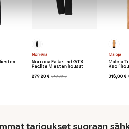
Norrøna
Maloja
Miesten
Norrona Falketind GTX
Maloja T
Paclite Miesten housut
Kuorihou
279,20
€
318,00
€
349,00
€
Alkuperäinen
Nykyinen
Alkuperä
Nykyine
hinta
hinta
hinta
hinta
oli:
on:
oli:
on:
349,00 €.
279,20 €.
530,00 €.
318,00 €.
immat tarjoukset suoraan sähk