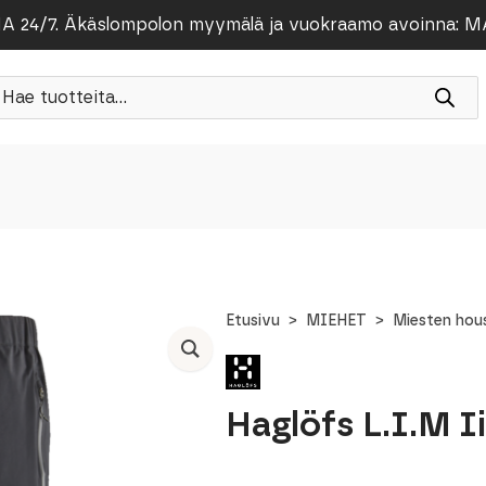
/7. Äkäslompolon myymälä ja vuokraamo avoinna: MA-PE
roducts
earch
Etusivu
MIEHET
Miesten hou
Haglöfs L.I.M Ii