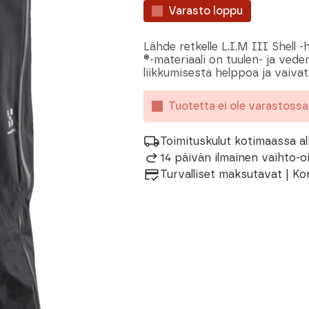
Varasto loppu
Lähde retkelle L.I.M III Shell
®-materiaali on tuulen- ja vede
liikkumisesta helppoa ja vaivat
Tuotetta ei ole varastoss
Toimituskulut kotimaassa al
14 päivän ilmainen vaihto-
Turvalliset maksutavat | Ko