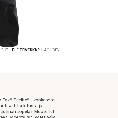
USUT
TUOTEMERKKI:
HAGLÖFS
e-Tex® Paclite® –kankaasta
antavat tuuletusta ja
jullinen sepalus Muotoillut
keet vähentävät materiaalia