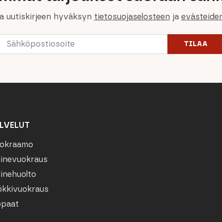
la uutiskirjeen hyväksyn
tietosuojaselosteen
ja
evästeide
Email
TILAA
*
LVELUT
okraamo
linevuokraus
linehuolto
kkivuokraus
paat