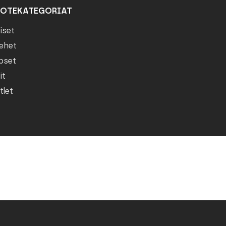
OTEKATEGORIAT
iset
ehet
pset
it
tlet