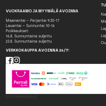
TU
VUOKRAAMO JA MYYMÄLÄ AVOINNA
Na
Maanantai – Perjantai 9.30-17
Mi
Lauantai – Sunnuntai 10-16
La
Poikkeukset:
Laj
16.8. Sunnuntaina suljettu
23.8. Sunnuntaina suljettu
Ou
VERKKOKAUPPA AVOINNA 24/7
!
[ci_cookiepolicy]