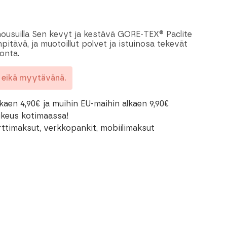
 -housuilla Sen kevyt ja kestävä GORE-TEX® Paclite
npitävä, ja muotoillut polvet ja istuinosa tekevät
onta.
a eikä myytävänä.
kaen 4,90€ ja muihin EU-maihin alkaen 9,90€
oikeus kotimaassa!
rttimaksut, verkkopankit, mobiilimaksut