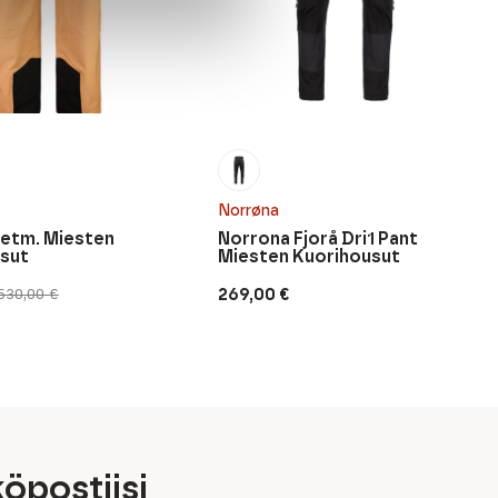
Norrøna
retm. Miesten
Norrona Fjorå Dri1 Pant
sut
Miesten Kuorihousut
269,00
€
530,00
€
inen
n
öpostiisi