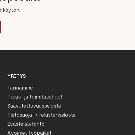
n
käytön.
YRITYS
Tarinamme
Tilaus- ja toimitusehdot
Saavutettavuusseloste
Tietosuoja- / rekisteriseloste
Evästekäytäntö
Avoimet työpaikat