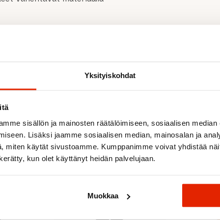
Yksityiskohdat
Suositeltua sinulle
itä
mme sisällön ja mainosten räätälöimiseen, sosiaalisen median
iseen. Lisäksi jaamme sosiaalisen median, mainosalan ja analy
ALE
ALE
, miten käytät sivustoamme. Kumppanimme voivat yhdistää näitä t
n kerätty, kun olet käyttänyt heidän palvelujaan.
Muokkaa