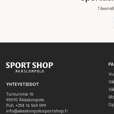
Tilaamal
PA
Vu
Vä
YHTEYSTIEDOT
Vä
Tunturintie 15
Mö
95970 Äkäslompolo
Op
Puh. +358 16 569 099
info@akaslompolosportshop.fi