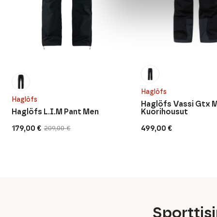
Haglöfs
Haglöfs
Haglöfs Vassi Gtx 
Haglöfs L.I.M Pant Men
Kuorihousut
179,00
€
499,00
€
209,00
€
Alkuperäinen
Nykyinen
hinta
hinta
oli:
on:
209,00 €.
179,00 €.
Sporttis