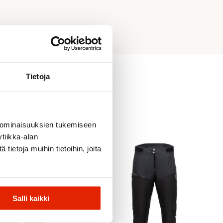
Tietoja
 ominaisuuksien tukemiseen
tiikka-alan
ietoja muihin tietoihin, joita
Salli kaikki