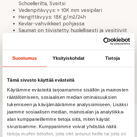
Schoellerilta, Sveitsi
Vedenpitävyys: > 10K mm vesipilari
Hengittävyys: 18K g/m2/24h
Kevlar-vahvikkeet pohjassa
Saumat on tiivistetty huolellisesti ja vesitiiviit
Tuuletus sivuilla
5 vetoketjullista taskua, mukaan lukien
lumivyöry-lähetin-vastaanotin reisitasku
reidessä
Suostumus
Yksityiskohdat
Tietoja
Normaali istuvuus
Materiaali: 77% polyamidi, 17% polyuretaani,
6% elastaani
Tämä sivusto käyttää evästeitä
Paino: 888 g
Käytämme evästeitä tarjoamamme sisällön ja mainosten
räätälöimiseen, sosiaalisen median ominaisuuksien
tukemiseen ja kävijämäärämme analysoimiseen. Lisäksi
jaamme sosiaalisen median, mainosalan ja analytiikka-
alan kumppaneillemme tietoja siitä, miten käytät
Suositeltua sinulle
sivustoamme. Kumppanimme voivat yhdistää näitä
tietoja muihin tietoihin, joita olet antanut heille tai joita on