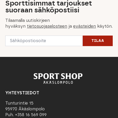
Sporttisimmat tarjoukset
suoraan sähköpostiisi
Tilaamalla uutiskirjeen
hyväksyn
tietosuojaselosteen
ja
evästeiden
käytön.
Email
TILAA
*
YHTEYSTIEDOT
Tunturintie 15
95970 Äkäslompolo
Puh. +358 16 569 099