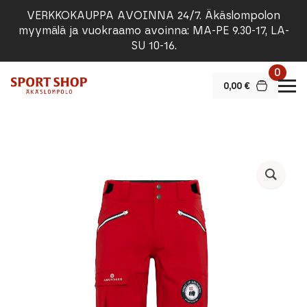
VERKKOKAUPPA AVOINNA 24/7. Äkäslompolon
myymälä ja vuokraamo avoinna: MA-PE 9.30-17, LA-
SU 10-16.
0
0,00
€