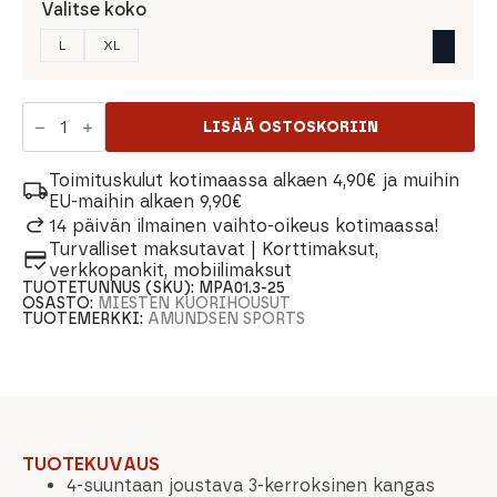
Valitse koko
L
XL
Amundsen
Peak
LISÄÄ OSTOSKORIIN
Panther
Miesten
Kuorihousut
Toimituskulut kotimaassa alkaen 4,90€ ja muihin
määrä
EU-maihin alkaen 9,90€
14 päivän ilmainen vaihto-oikeus kotimaassa!
Turvalliset maksutavat | Korttimaksut,
verkkopankit, mobiilimaksut
TUOTETUNNUS (SKU):
MPA01.3-25
OSASTO:
MIESTEN KUORIHOUSUT
TUOTEMERKKI:
AMUNDSEN SPORTS
TUOTEKUVAUS
4-suuntaan joustava 3-kerroksinen kangas