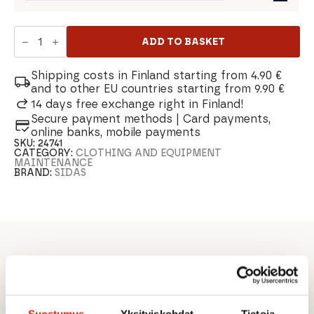
Sidas
XC
ADD TO BASKET
Nordic
3D
Insole
Shipping costs in Finland starting from 4.90 €
quantity
and to other EU countries starting from 9.90 €
14 days free exchange right in Finland!
Secure payment methods | Card payments,
online banks, mobile payments
SKU:
24741
CATEGORY:
CLOTHING AND EQUIPMENT
MAINTENANCE
BRAND:
SIDAS
DESCRIPTION
Pre-shaped insoles
Perfect for skiing
Light and comfortable
Suostumus
Yksityiskohdat
Tietoja