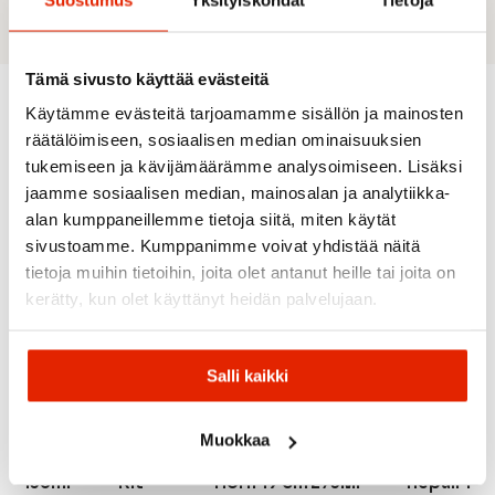
Tämä sivusto käyttää evästeitä
Käytämme evästeitä tarjoamamme sisällön ja mainosten
Recommended for you
räätälöimiseen, sosiaalisen median ominaisuuksien
tukemiseen ja kävijämäärämme analysoimiseen. Lisäksi
jaamme sosiaalisen median, mainosalan ja analytiikka-
alan kumppaneillemme tietoja siitä, miten käytät
sivustoamme. Kumppanimme voivat yhdistää näitä
tietoja muihin tietoihin, joita olet antanut heille tai joita on
kerätty, kun olet käyttänyt heidän palvelujaan.
Salli kaikki
RED
Patagonia
Meindl
Grangers
Patagonia
Salomon
Springyard
Meindl
Grangers
Worn
Muokkaa
Conditioner
Salomon
Springyard
Performance
Wear
& Proofer
Quicklace
Wood
Repel Plus
Field
150ml
Kit
Horn 19 cm
275Ml
Repair Kit