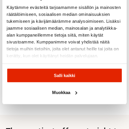
Käytämme evästeitä tarjoamamme sisällön ja mainosten
räätälöimiseen, sosiaalisen median ominaisuuksien
tukemiseen ja kävijämäärämme analysoimiseen. Lisäksi
jaamme sosiaalisen median, mainosalan ja analytiikka-
alan kumppaneillemme tietoja siitä, miten käytät
sivustoamme. Kumppanimme voivat yhdistää näitä
tietoja muihin tietoihin, joita olet antanut heille tai joita on
Salomon
Camelbak
Camelbak
kerätty, kun olet käyttänyt heidän palvelujaan.
Salomon
CamelBak
Salomon
Salomon
Soft
Thrive
Camelbak
Salomon
Flask
Salomon
Chug
Podium
Soft
250Ml
Soft
0.75L
0.7L
Salli kaikki
Reservoir
Water
Flask
Water
Water
1,5L
Bottle
150Ml
Bottle
Bottle
40,00
€
20,00
€
18,00
€
26,00
€
15,90
€
Muokkaa