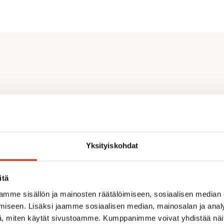
aistband
tane
l (MERINO)
Yksityiskohdat
itä
mme sisällön ja mainosten räätälöimiseen, sosiaalisen median
iseen. Lisäksi jaamme sosiaalisen median, mainosalan ja analy
, miten käytät sivustoamme. Kumppanimme voivat yhdistää näitä t