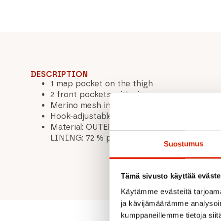
DESCRIPTION
1 map pocket on the thigh
2 front pockets with zip
Merino mesh inserts inside
Hook-adjustable belt integrated into the w
Material: OUTER: 91 % polyamide + 9 % elas
LINING: 72 % polyester + 28 % virgin woo
Suostumus
Tämä sivusto käyttää eväste
Käytämme evästeitä tarjoama
ja kävijämäärämme analysoim
kumppaneillemme tietoja siitä