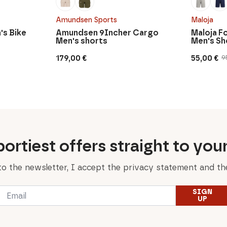
Amundsen Sports
Maloja
's Bike
Amundsen 9Incher Cargo
Maloja F
Men's shorts
Men's Sh
179,00
€
55,00
€
9
Original
Current
price
price
was:
is:
95,00 €.
55,00 €.
ortiest offers straight to you
to the newsletter, I accept the privacy statement and the
Email
SIGN
*
UP