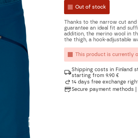
Out of stock
Thanks to the narrow cut and h
guarantee an ideal fit and suff
addition, the merino wool in 
the thigh, a hook-adjustable w
This product is currently 
Shipping costs in Finland s
starting from 9.90 €
14 days free exchange right
Secure payment methods | 