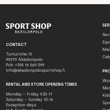
SER
Ren
Equ
CONTACT
Mai
Tunturintie 15
Cab
95970 Äkäslompolo
Puh. +358 16 569 099
info@akaslompolosportshop.fi
PR
Wo
RENTAL AND STORE OPENING TIMES
Me
Monday – Friday 9.30-17
Kid
Saturday – Sunday 10-16
Spo
Exception days: