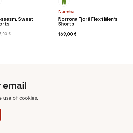
Norrøna
ossesm. Sweat
Norrona Fjorå Flex1 Men's
orts
Shorts
169,00
€
5,00
€
r email
 use of cookies.