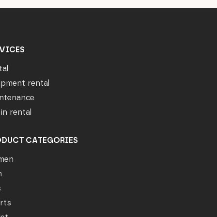
VICES
tal
ipment rental
ntenance
in rental
ODUCT CATEGORIES
men
n
s
rts