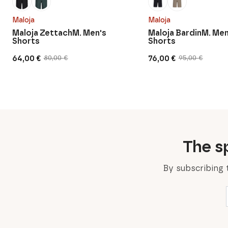
Maloja
Maloja
Maloja ZettachM. Men's
Maloja BardinM. Men
Shorts
Shorts
64,00
€
76,00
€
80,00
€
95,00
€
Original
Current
Original
Current
price
price
price
price
was:
is:
was:
is:
80,00 €.
64,00 €.
95,00 €.
76,00 €.
The sp
By subscribing 