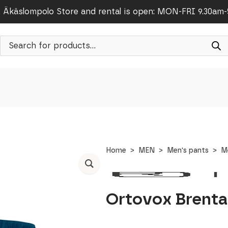
Äkäslompolo Store and rental is open: MON-FRI 9.30am
Products
search
Home
MEN
Men's pants
M
Ortovox Brenta