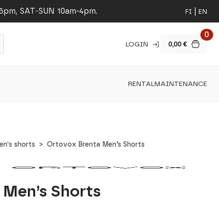
-5pm, SAT-SUN 10am-4pm.
FI
EN
0
LOGIN
0,00
€
RENTAL
MAINTENANCE
en's shorts
Ortovox Brenta Men’s Shorts
 Men’s Shorts