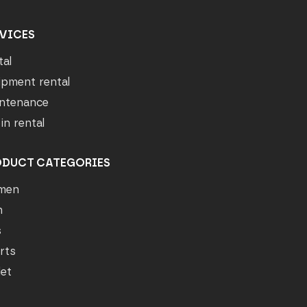
VICES
tal
ipment rental
ntenance
in rental
ODUCT CATEGORIES
men
n
s
rts
let