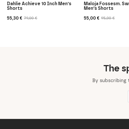
Dahlie Achieve 10 Inch Men's
Maloja Fossesm. S
Shorts
Men's Shorts
55,30
€
55,00
€
79,00
€
95,00
€
Original
Current
Original
Current
price
price
price
price
was:
is:
was:
is:
79,00 €.
55,30 €.
95,00 €.
55,00 €.
The sp
By subscribing 