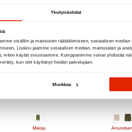
Yksityiskohdat
SALE
itä
mme sisällön ja mainosten räätälöimiseen, sosiaalisen median
iseen. Lisäksi jaamme sosiaalisen median, mainosalan ja analy
, miten käytät sivustoamme. Kumppanimme voivat yhdistää näitä t
n kerätty, kun olet käyttänyt heidän palvelujaan.
Muokkaa
Maloja
Amundsen