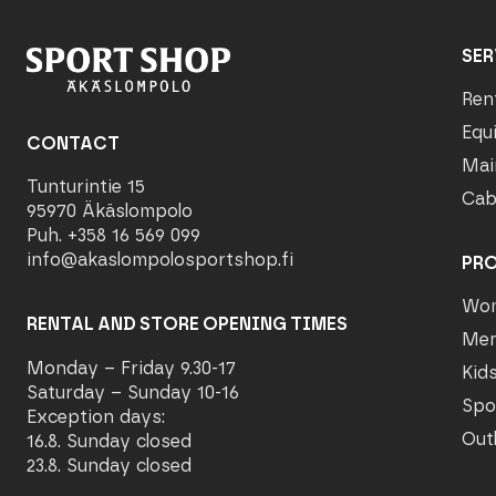
SER
Ren
Equ
CONTACT
Mai
Tunturintie 15
Cab
95970 Äkäslompolo
Puh. +358 16 569 099
info@akaslompolosportshop.fi
PR
Wo
RENTAL AND STORE OPENING TIMES
Me
Monday – Friday 9.30-17
Kid
Saturday – Sunday 10-16
Spo
Exception days:
Out
16.8. Sunday closed
23.8. Sunday closed