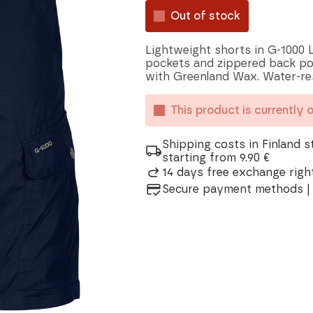
Out of stock
Lightweight shorts in G-1000 
pockets and zippered back poc
with Greenland Wax. Water-res
This product is currently 
Shipping costs in Finland s
starting from 9.90 €
14 days free exchange right
Secure payment methods | 