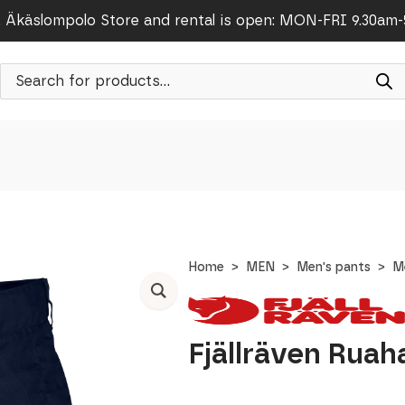
Äkäslompolo Store and rental is open: MON-FRI 9.30am
Products
search
Home
MEN
Men's pants
M
Fjällräven Ruah