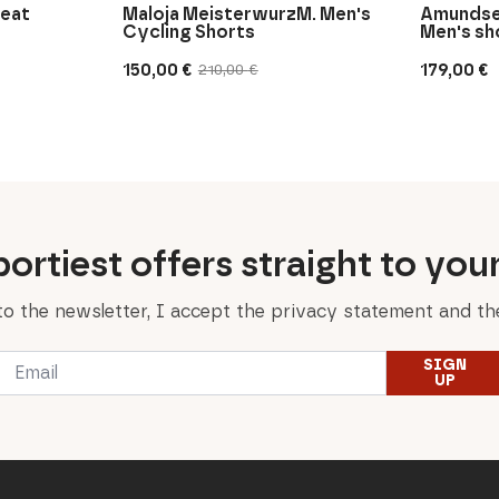
weat
Maloja MeisterwurzM. Men's
Amundse
Cycling Shorts
Men's sh
150,00
€
179,00
€
210,00
€
Original
Current
price
price
was:
is:
210,00 €.
150,00 €.
ortiest offers straight to you
to the newsletter, I accept the privacy statement and the
Email
SIGN
*
UP