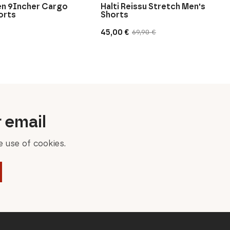
n 9Incher Cargo
Halti Reissu Stretch Men's
orts
Shorts
45,00
€
69,90
€
Original
Current
price
price
was:
is:
69,90 €.
45,00 €.
r email
 use of cookies.