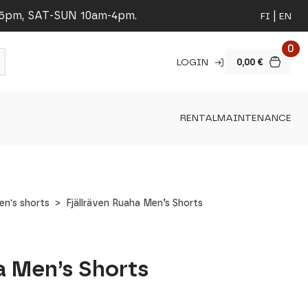
-5pm, SAT-SUN 10am-4pm.
FI
EN
0
LOGIN
0,00
€
RENTAL
MAINTENANCE
en's shorts
Fjällräven Ruaha Men’s Shorts
a Men’s Shorts