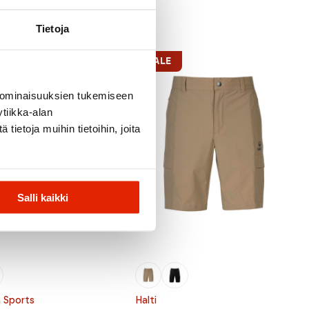
Tietoja
SALE
 ominaisuuksien tukemiseen
tiikka-alan
ietoja muihin tietoihin, joita
Salli kaikki
 Sports
Halti