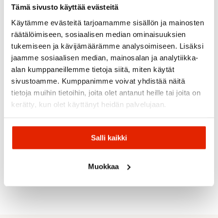
Tämä sivusto käyttää evästeitä
Käytämme evästeitä tarjoamamme sisällön ja mainosten
SALE
SALE
SALE
räätälöimiseen, sosiaalisen median ominaisuuksien
tukemiseen ja kävijämäärämme analysoimiseen. Lisäksi
jaamme sosiaalisen median, mainosalan ja analytiikka-
alan kumppaneillemme tietoja siitä, miten käytät
sivustoamme. Kumppanimme voivat yhdistää näitä
EBONY
tietoja muihin tietoihin, joita olet antanut heille tai joita on
Salomon
kerätty, kun olet käyttänyt heidän palvelujaan.
Salomon
Salomon
Salomon
Sentry
Bolle
Salomon
Salomon
Aksium
Pro
Bolle
2.0
Salomon
Salomon
Sigma
Salli kaikki
Bedrock
Photo
Lumi Jr
Aksium
Photo
Plus
Ski
Goggles
2.0
Goggles
Goggles
Access
59,90
€
44,90
€
139,00
€
Muokkaa
Original
Current
Original
Current
Original
Current
89,00
€
49,90
€
69,00
€
50,00
€
160,00
€
price
price
price
price
price
price
was:
is:
was:
is:
was:
is:
69,00 €.
59,90 €.
50,00 €.
44,90 €.
160,00 €.
139,00 €.