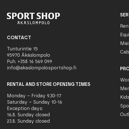
SER
Ren
Equ
CONTACT
Mai
Tunturintie 15
Cab
95970 Äkäslompolo
Puh. +358 16 569 099
info@akaslompolosportshop.fi
PR
Wo
RENTAL AND STORE OPENING TIMES
Me
Monday – Friday 9.30-17
Kid
Saturday – Sunday 10-16
Spo
Exception days:
Out
16.8. Sunday closed
23.8. Sunday closed