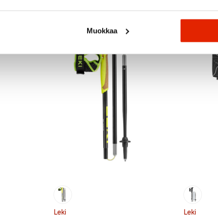
Recommended for you
Muokkaa
SALE
SALE
Leki
Leki