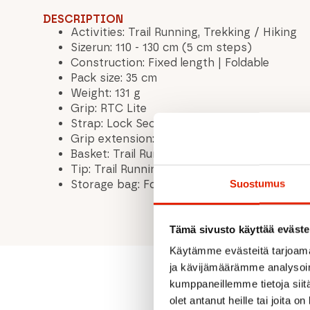
DESCRIPTION
Activities: Trail Running, Trekking / Hiking
Sizerun: 110 - 130 cm (5 cm steps)
Construction: Fixed length | Foldable
Pack size: 35 cm
Weight: 131 g
Grip: RTC Lite
Strap: Lock Security Strap Skin 4.0
Grip extension: 1K Foam
Basket: Trail Running Basket
Tip: Trail Running Tip
Suostumus
Storage bag: Folding Pole Bag
Tämä sivusto käyttää eväste
Käytämme evästeitä tarjoama
ja kävijämäärämme analysoim
kumppaneillemme tietoja siitä
olet antanut heille tai joita o