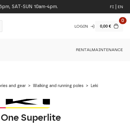
-5pm, SAT-SUN 10am-4pm.
FI
EN
0
LOGIN
0,00
€
RENTAL
MAINTENANCE
ries and gear
Walking and running poles
Leki
x One Superlite