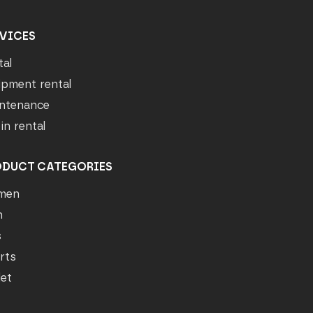
VICES
tal
ipment rental
ntenance
in rental
ODUCT CATEGORIES
men
n
s
rts
let