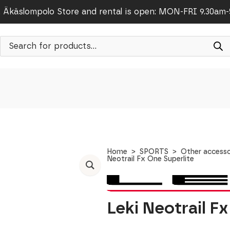
Äkäslompolo Store and rental is open: MON-FRI 9.30am
Products
search
Home
SPORTS
Other accesso
Neotrail Fx One Superlite
Leki Neotrail F