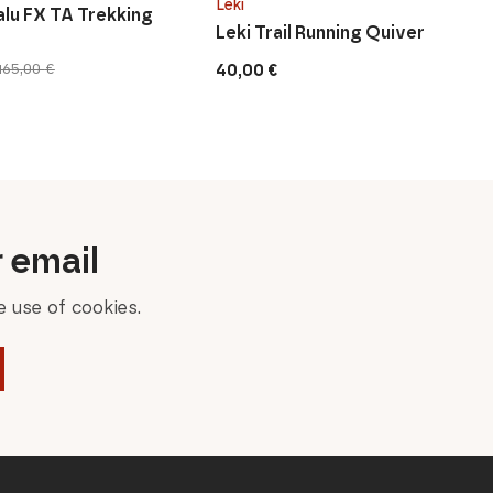
Leki
alu FX TA Trekking
Leki Trail Running Quiver
40,00
€
165,00
€
r email
 use of cookies.