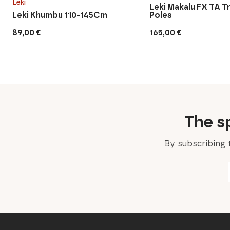
Leki
Leki Makalu FX TA T
Leki Khumbu 110-145Cm
Poles
89,00
€
165,00
€
The sp
By subscribing 