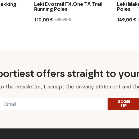
rekking
Leki Evotrail FX.One TA Trail
Leki Mak
Running Poles
Poles
110,00
€
149,00
€
130,00
€
Original
Current
Original
Current
price
price
price
price
was:
is:
was:
is:
130,00 €.
110,00 €.
165,00 €.
149,00 €.
ortiest offers straight to you
to the newsletter, I accept the privacy statement and the
Email
SIGN
*
UP