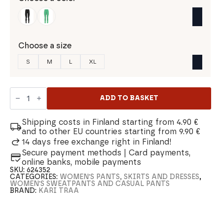
Choose a size
S
M
L
XL
Kari
Traa
ADD TO BASKET
Vilde
Air
Women's
Shipping costs in Finland starting from 4.90 €
Tights
and to other EU countries starting from 9.90 €
quantity
14 days free exchange right in Finland!
Secure payment methods | Card payments,
online banks, mobile payments
SKU:
624352
CATEGORIES:
WOMEN'S PANTS, SKIRTS AND DRESSES
,
WOMEN'S SWEATPANTS AND CASUAL PANTS
BRAND:
KARI TRAA