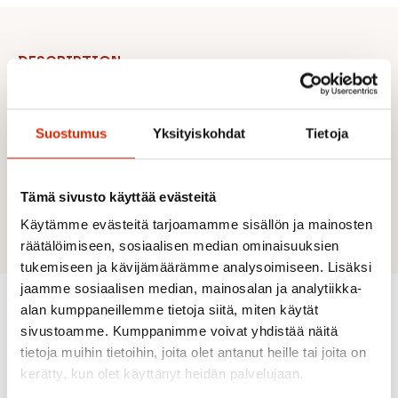
DESCRIPTION
Slim fit
Inseam length 12 inches
Flatlock seams for reduced chafing
Suostumus
Yksityiskohdat
Tietoja
Strategic mesh ventilation
Side pockets
Secure back pocket
Adjustable waistband with drawstring
Tämä sivusto käyttää evästeitä
Main fabric contains 80% recycled polyester
Käytämme evästeitä tarjoamamme sisällön ja mainosten
räätälöimiseen, sosiaalisen median ominaisuuksien
tukemiseen ja kävijämäärämme analysoimiseen. Lisäksi
jaamme sosiaalisen median, mainosalan ja analytiikka-
alan kumppaneillemme tietoja siitä, miten käytät
sivustoamme. Kumppanimme voivat yhdistää näitä
Recommended for you
tietoja muihin tietoihin, joita olet antanut heille tai joita on
kerätty, kun olet käyttänyt heidän palvelujaan.