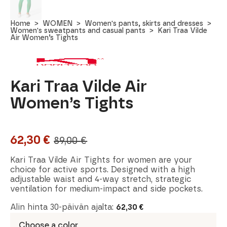
Home
WOMEN
Women's pants, skirts and dresses
Women's sweatpants and casual pants
Kari Traa Vilde
Air Women’s Tights
Kari Traa Vilde Air
Women’s Tights
62,30
€
89,00
€
Original
Current
price
price
Kari Traa Vilde Air Tights for women are your
choice for active sports. Designed with a high
was:
is:
adjustable waist and 4-way stretch, strategic
ventilation for medium-impact and side pockets.
89,00 €.
62,30 €.
Alin hinta 30-päivän ajalta:
62,30
€
Choose a color