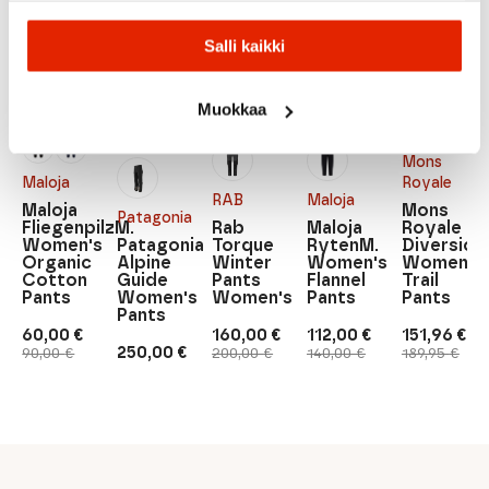
SALE
SALE
SALE
SALE
Salli kaikki
Muokkaa
Mons
Maloja
Royale
RAB
Maloja
Maloja
Mons
Patagonia
FliegenpilzM.
Rab
Maloja
Royale
Women's
Patagonia
Torque
RytenM.
Diversion
Organic
Alpine
Winter
Women's
Women's
Cotton
Guide
Pants
Flannel
Trail
Pants
Women's
Women's
Pants
Pants
Pants
60,00
€
160,00
€
112,00
€
151,96
€
Original
Current
Original
Current
Original
Current
Original
Current
250,00
€
90,00
€
200,00
€
140,00
€
189,95
€
price
price
price
price
price
price
price
price
was:
is:
was:
is:
was:
is:
was:
is:
90,00 €.
60,00 €.
200,00 €.
160,00 €.
140,00 €.
112,00 €.
189,95 €.
151,96 €.