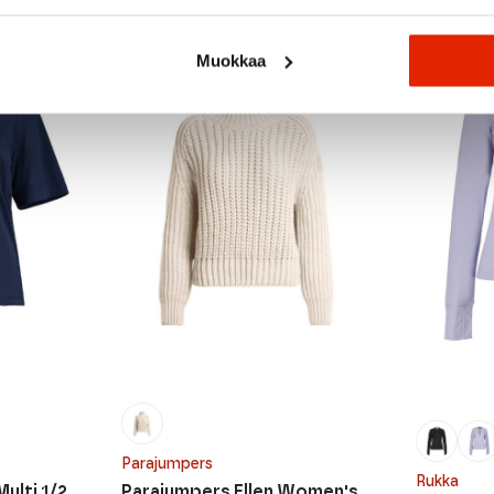
Muokkaa
SALE
Parajumpers
Rukka
ulti 1/2
Parajumpers Ellen Women's