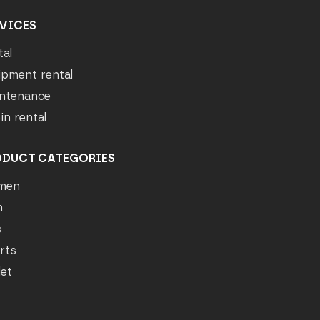
VICES
tal
ipment rental
ntenance
in rental
ODUCT CATEGORIES
men
n
s
rts
let