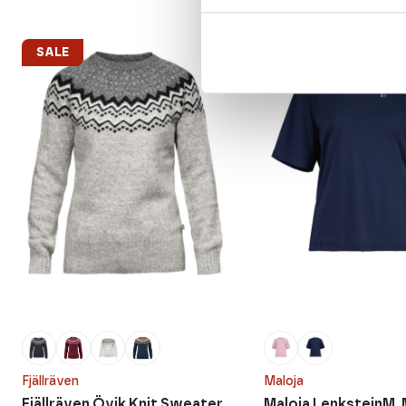
SALE
SALE
Fjällräven
Maloja
Fjällräven Övik Knit Sweater
Maloja LenksteinM. M