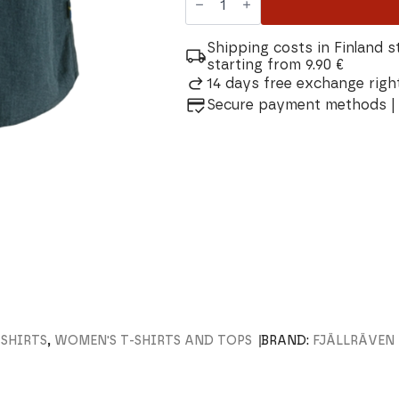
Övik
Hemp
Shirt
Ss
Shipping costs in Finland s
Women's
starting from 9.90 €
Shirt
14 days free exchange right
quantity
Secure payment methods | 
SHIRTS
,
WOMEN'S T-SHIRTS AND TOPS
BRAND:
FJÄLLRÄVEN