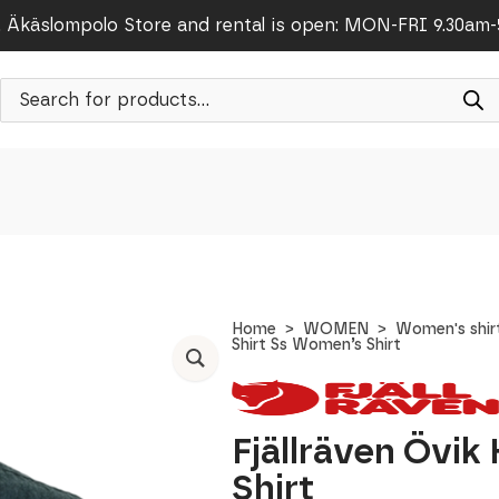
Äkäslompolo Store and rental is open: MON-FRI 9.30am
Products
search
Home
WOMEN
Women's shir
Shirt Ss Women’s Shirt
Fjällräven Övi
Shirt