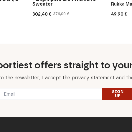
Sweater
Rukka Ma
302,40
€
49,90
€
378,00
€
Original
Current
price
price
was:
is:
378,00 €.
302,40 €.
ortiest offers straight to you
to the newsletter, I accept the privacy statement and the
Email
SIGN
*
UP