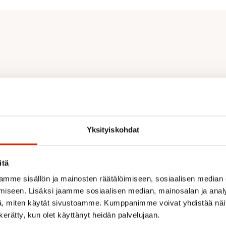
Yksityiskohdat
itä
mme sisällön ja mainosten räätälöimiseen, sosiaalisen median
iseen. Lisäksi jaamme sosiaalisen median, mainosalan ja analy
, miten käytät sivustoamme. Kumppanimme voivat yhdistää näitä t
Recommended for you
n kerätty, kun olet käyttänyt heidän palvelujaan.