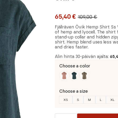
65,40
€
109,00
€
Original
Current
price
price
Fjällräven Övik Hemp Shirt Ss
of hemp and lyocell. The shirt 
was:
is:
stand-up collar and hidden zipp
shirt. Hemp blend uses less wa
109,00 €.
65,40 €.
and dries faster.
Alin hinta 30-päivän ajalta:
65,
Choose a color
Choose a size
XS
S
M
L
XL
Fjällräven