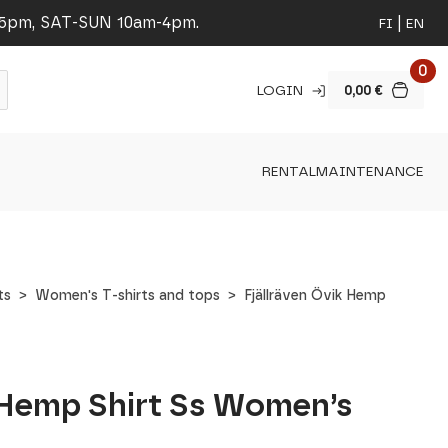
-5pm, SAT-SUN 10am-4pm.
FI
EN
0
LOGIN
0,00
€
RENTAL
MAINTENANCE
ts
Women's T-shirts and tops
Fjällräven Övik Hemp
k Hemp Shirt Ss Women’s