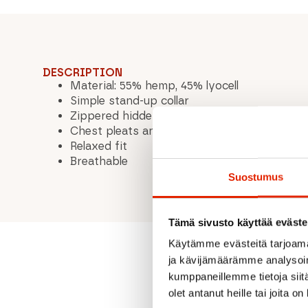
DESCRIPTION
Material: 55% hemp, 45% lyocell
Simple stand-up collar
Zippered hidden pocket in the side seam
Chest pleats and back pleat
Relaxed fit
Breathable
Suostumus
Tämä sivusto käyttää eväste
Käytämme evästeitä tarjoama
ja kävijämäärämme analysoim
kumppaneillemme tietoja siitä
olet antanut heille tai joita o