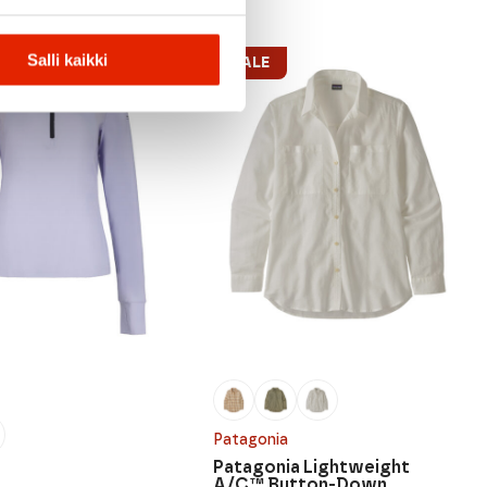
Salli kaikki
SALE
Patagonia
Patagonia Lightweight
A/C™ Button-Down