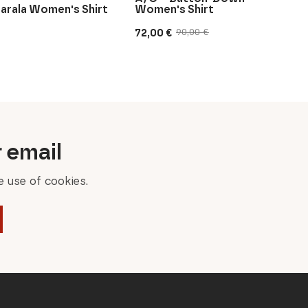
arala Women's Shirt
Women's Shirt
72,00
€
90,00
€
Original
Current
price
price
was:
is:
90,00 €.
72,00 €.
r email
 use of cookies.