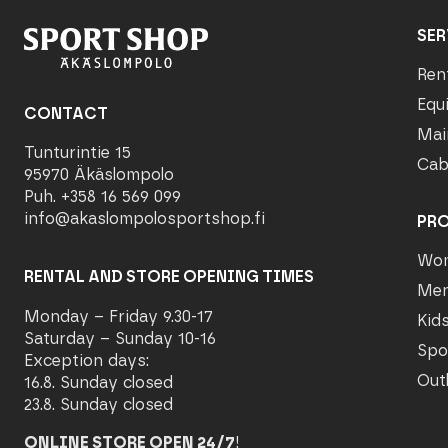
SER
Ren
Equ
CONTACT
Mai
Tunturintie 15
Cab
95970 Äkäslompolo
Puh. +358 16 569 099
info@akaslompolosportshop.fi
PR
Wo
RENTAL AND STORE OPENING TIMES
Me
Monday – Friday 9.30-17
Kid
Saturday – Sunday 10-16
Spo
Exception days:
Out
16.8. Sunday closed
23.8. Sunday closed
ONLINE STORE OPEN 24/7
!