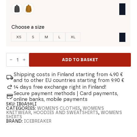
Choose a size
XS
S
M
L
XL
Icebreaker
Seevista
ADD TO BASKET
Funnel
Neck
Women's
Shipping costs in Finland starting from 4.90 €
Shirt
and to other EU countries starting from 9.90 €
quantity
14 days free exchange right in Finland!
Secure payment methods | Card payments,
online banks, mobile payments
SKU:
IB0A59LI
CATEGORIES:
WOMEN'S CLOTHES
,
WOMEN'S
KNITWEAR, HOODIES AND SWEATSHIRTS
,
WOMEN'S
SHIRTS
BRAND:
ICEBREAKER