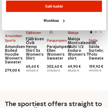
Salli kaikki
Muokkaa
Fjällräven
Maloja
Amundsen
Fjällräven
Maloja
Sports
Parajumpers
Sätila
Övik
MontvalezanM.
Amundsen
Hemp
Parajumpers
Multi 1/2
Sätila
Boiled
Shirt Ss
Ellen
Enduro
Surteby
Hoodie
Women's
Women's
Women's T-
Polo
Women's
Shirt
Sweater
shirt
Sweater
Sweater
65,40
€
302,40
€
49,90
€
159,92
€
Original
Current
Original
Current
Original
Current
Original
Current
279,00
€
109,00
€
378,00
€
85,00
€
199,90
€
price
price
price
price
price
price
price
price
was:
is:
was:
is:
was:
is:
was:
is:
109,00 €.
65,40 €.
378,00 €.
302,40 €.
85,00 €.
49,90 €.
199,90 €.
159,92 €.
The sportiest offers straight to