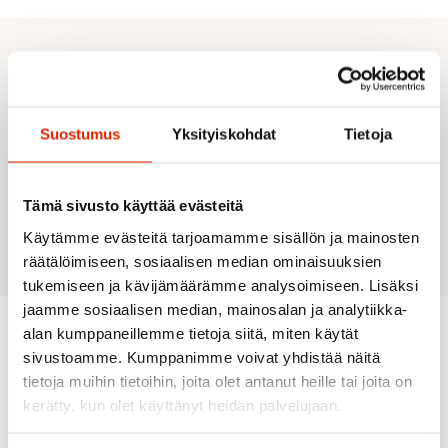
DESCRIPTION
100% Merino wool
Soft merino fibers that regulates body
Suostumus
Yksityiskohdat
Tietoja
temperature in all weather conditions and
resists odors
Roll over at neck opening
Tämä sivusto käyttää evästeitä
Fully fashioned set-in sleeves
Rib neck opening, cuffs and bottom hem
Käytämme evästeitä tarjoamamme sisällön ja mainosten
räätälöimiseen, sosiaalisen median ominaisuuksien
tukemiseen ja kävijämäärämme analysoimiseen. Lisäksi
jaamme sosiaalisen median, mainosalan ja analytiikka-
alan kumppaneillemme tietoja siitä, miten käytät
sivustoamme. Kumppanimme voivat yhdistää näitä
Recommended for you
tietoja muihin tietoihin, joita olet antanut heille tai joita on
kerätty, kun olet käyttänyt heidän palvelujaan.
SALE
SALE
SALE
SALE