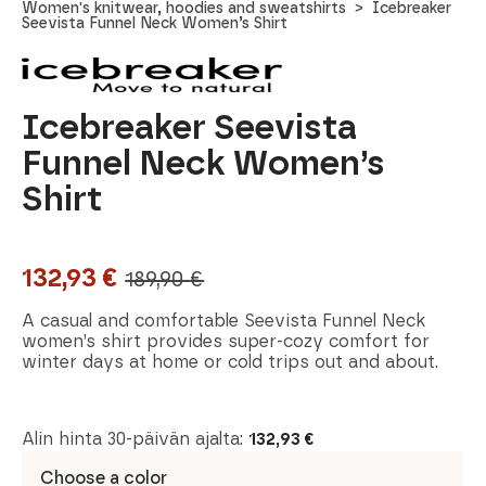
Women's knitwear, hoodies and sweatshirts
Icebreaker
Seevista Funnel Neck Women’s Shirt
Icebreaker Seevista
Funnel Neck Women’s
Shirt
132,93
€
189,90
€
Original
Current
price
price
A casual and comfortable Seevista Funnel Neck
women’s shirt provides super-cozy comfort for
was:
is:
winter days at home or cold trips out and about.
189,90 €.
132,93 €.
Alin hinta 30-päivän ajalta:
132,93
€
Choose a color