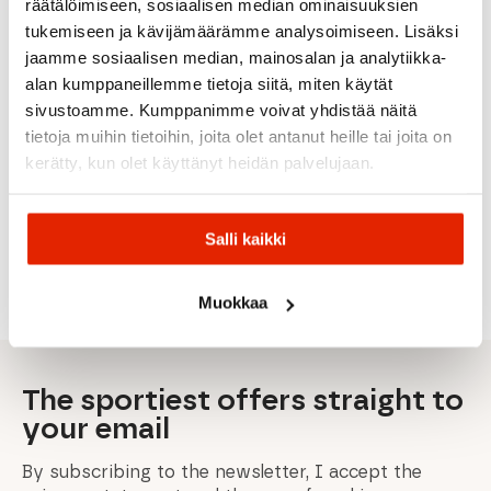
räätälöimiseen, sosiaalisen median ominaisuuksien
tukemiseen ja kävijämäärämme analysoimiseen. Lisäksi
jaamme sosiaalisen median, mainosalan ja analytiikka-
Atomic
alan kumppaneillemme tietoja siitä, miten käytät
Line
Atomic
sivustoamme. Kumppanimme voivat yhdistää näitä
Atomic
K2
Line
Cloud
tietoja muihin tietoihin, joita olet antanut heille tai joita on
Honey
Atomic
K2
C7 + M
Armada
Badger
Maverick
Omen
10 GW
kerätty, kun olet käyttänyt heidän palvelujaan.
24/25
Jr 100-
85
Alpine
Armada
120
Ski
Arv 94
From:
From:
From:
299,00
€
149,00
€
249,00
€
379,00
€
Original
Current
Original
Current
Salli kaikki
Original
Current
Original
Current
0,00
€
359,00
€
179,00
€
299,00
€
459,00
€
price
price
price
price
price
price
price
price
was:
is:
was:
is:
was:
is:
was:
is:
359,00 €.
299,00 €.
299,00 €.
249,00 €.
179,00 €.
149,00 €.
459,00 €.
379,00 €.
Muokkaa
The sportiest offers straight to
your email
By subscribing to the newsletter, I accept the