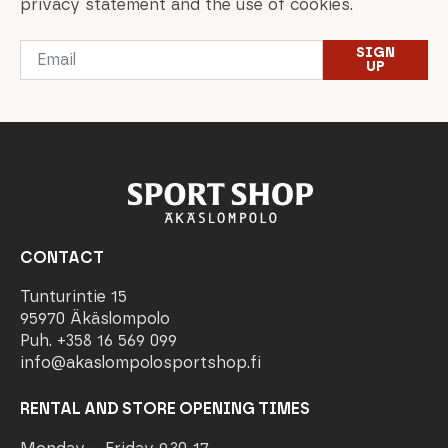
privacy statement and the use of cookies.
Email
SIGN
*
UP
CONTACT
Tunturintie 15
95970 Äkäslompolo
Puh. +358 16 569 099
info@akaslompolosportshop.fi
RENTAL AND STORE OPENING TIMES