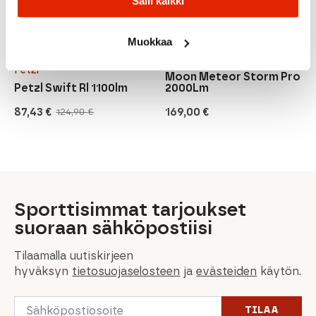
Salli kaikki
MUSTA
Muokkaa
VALKOINEN
Moon
Petzl
Moon Meteor Storm Pro
Petzl Swift Rl 1100lm
2000Lm
87,43
€
169,00
€
124,90
€
Alkuperäinen
Nykyinen
hinta
hinta
oli:
on:
124,90 €.
87,43 €.
Sporttisimmat tarjoukset
suoraan sähköpostiisi
Tilaamalla uutiskirjeen
hyväksyn
tietosuojaselosteen
ja
evästeiden
käytön.
Email
TILAA
*