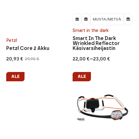
MUSTA/METSÄ
Smart in the dark
Smart In The Dark
Petzl
Wrinkled Reflector
Petzl Core 2 Akku
Käsivarsiheijastin
–
20,93
€
22,00
€
23,00
€
29,90
€
Alkuperäinen
Nykyinen
Hintaluokka:
hinta
hinta
22,00 €
oli:
on:
-
29,90 €.
20,93 €.
23,00 €
ALE
ALE