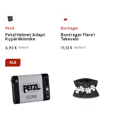
Petzl
Bontrager
Petzl Helmet Adapt
Bontrager Flare1
Kypäräkiinnike
Takavalo
6,93
€
11,13
€
9,90
€
15,90
€
Alkuperäinen
Nykyinen
Alkuperäinen
Nykyinen
hinta
hinta
hinta
hinta
oli:
on:
oli:
on:
9,90 €.
6,93 €.
15,90 €.
11,13 €.
ALE