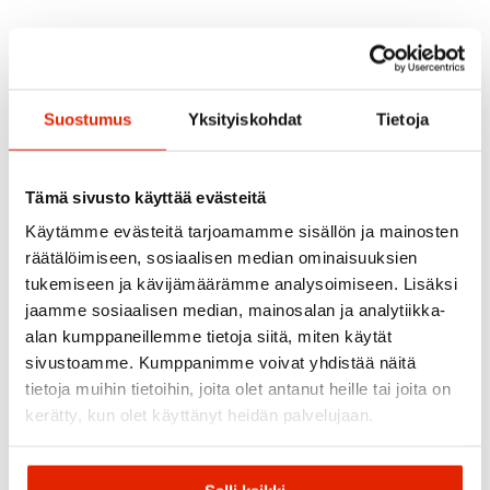
Bontrager
Petzl
Suostumus
Yksityiskohdat
Tietoja
Bontrager Ion 120 /
Petzl Iko Core
Flare1 Light Set
Otsalamppu
25,83
€
62,93
€
36,90
€
89,90
€
Tämä sivusto käyttää evästeitä
Alkuperäinen
Nykyinen
Alkuperäinen
Nykyinen
hinta
hinta
hinta
hinta
Käytämme evästeitä tarjoamamme sisällön ja mainosten
oli:
on:
oli:
on:
36,90 €.
25,83 €.
89,90 €.
62,93 €.
räätälöimiseen, sosiaalisen median ominaisuuksien
ALE
tukemiseen ja kävijämäärämme analysoimiseen. Lisäksi
jaamme sosiaalisen median, mainosalan ja analytiikka-
alan kumppaneillemme tietoja siitä, miten käytät
sivustoamme. Kumppanimme voivat yhdistää näitä
tietoja muihin tietoihin, joita olet antanut heille tai joita on
kerätty, kun olet käyttänyt heidän palvelujaan.