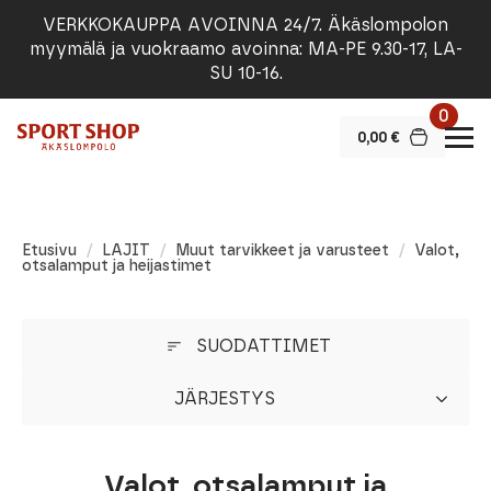
VERKKOKAUPPA AVOINNA 24/7. Äkäslompolon
myymälä ja vuokraamo avoinna: MA-PE 9.30-17, LA-
SU 10-16.
0
0,00
€
Etusivu
LAJIT
Muut tarvikkeet ja varusteet
Valot,
otsalamput ja heijastimet
SUODATTIMET
JÄRJESTYS
Valot, otsalamput ja